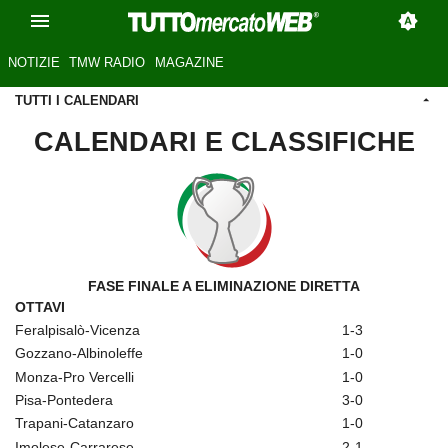
NOTIZIE
TMW RADIO
MAGAZINE
TUTTI I CALENDARI
CALENDARI E CLASSIFICHE
FASE FINALE A ELIMINAZIONE DIRETTA
OTTAVI
Feralpisalò-Vicenza
1-3
Gozzano-Albinoleffe
1-0
Monza-Pro Vercelli
1-0
Pisa-Pontedera
3-0
Trapani-Catanzaro
1-0
Imolese-Carrarese
2-1