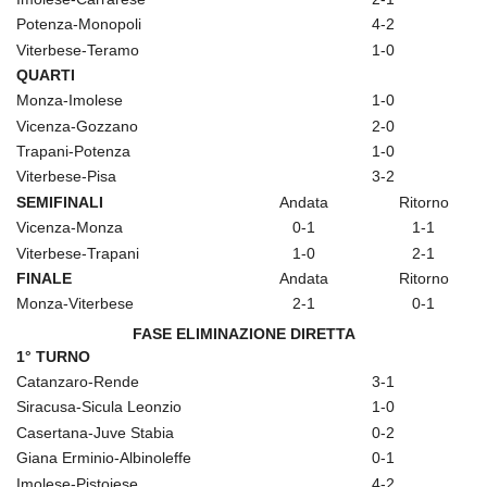
Potenza-Monopoli
4-2
Viterbese-Teramo
1-0
QUARTI
Monza-Imolese
1-0
Vicenza-Gozzano
2-0
Trapani-Potenza
1-0
Viterbese-Pisa
3-2
SEMIFINALI
Andata
Ritorno
Vicenza-Monza
0-1
1-1
Viterbese-Trapani
1-0
2-1
FINALE
Andata
Ritorno
Monza-Viterbese
2-1
0-1
FASE ELIMINAZIONE DIRETTA
1° TURNO
Catanzaro-Rende
3-1
Siracusa-Sicula Leonzio
1-0
Casertana-Juve Stabia
0-2
Giana Erminio-Albinoleffe
0-1
Imolese-Pistoiese
4-2