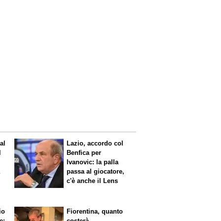
al
Lazio, accordo col
l
Benfica per
Ivanovic: la palla
a
passa al giocatore,
c'è anche il Lens
io
Fiorentina, quanto
e:
costerà