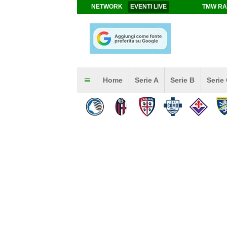
NETWORK
EVENTI LIVE
TMW RA
Home
Serie A
Serie B
Serie