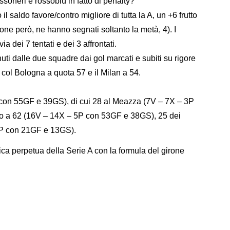
soneri e rossoblù in fatto di penalty?
l saldo favore/contro migliore di tutta la A, un +6 frutto
nzione però, ne hanno segnati soltanto la metà, 4). I
 dei 7 tentati e dei 3 affrontati.
tenuti dalle due squadre dai gol marcati e subiti su rigore
 col Bologna a quota 57 e il Milan a 54.
 con 55GF e 39GS), di cui 28 al Meazza (7V – 7X – 3P
no a 62 (16V – 14X – 5P con 53GF e 38GS), 25 dei
 4P con 21GF e 13GS).
ica perpetua della Serie A con la formula del girone