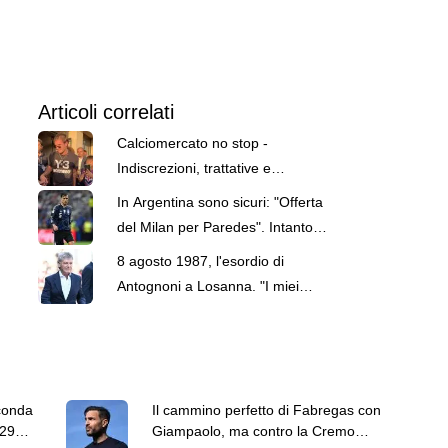
Articoli correlati
Calciomercato no stop -
Indiscrezioni, trattative e
retroscena del 7 agosto
In Argentina sono sicuri: "Offerta
del Milan per Paredes". Intanto
Bennacer dice au revoir
8 agosto 1987, l'esordio di
Antognoni a Losanna. "I miei
compagni non sono
professionisti"
conda
Il cammino perfetto di Fabregas con
 29
Giampaolo, ma contro la Cremo