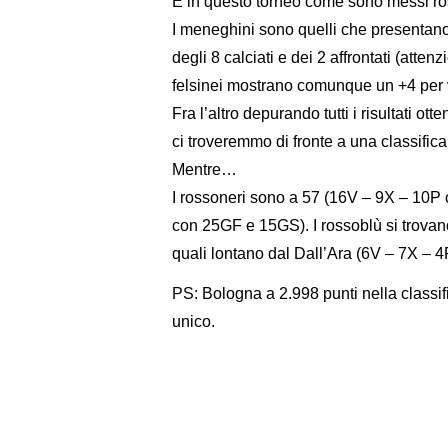
E in questo torneo come sono messi ros
I meneghini sono quelli che presentano i
degli 8 calciati e dei 2 affrontati (atte
felsinei mostrano comunque un +4 per via
Fra l’altro depurando tutti i risultati ot
ci troveremmo di fronte a una classifica
Mentre…
I rossoneri sono a 57 (16V – 9X – 10P
con 25GF e 15GS). I rossoblù si trova
quali lontano dal Dall’Ara (6V – 7X –
PS: Bologna a 2.998 punti nella classif
unico.