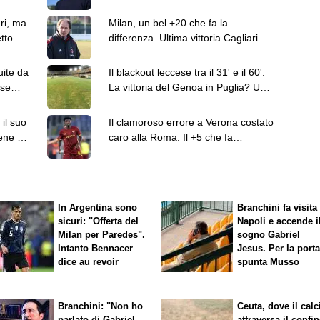
manca il lampo
ari, ma
Milan, un bel +20 che fa la
tto al
differenza. Ultima vittoria Cagliari nel
Baresi-day
uite da
Il blackout leccese tra il 31' e il 60'.
ese
La vittoria del Genoa in Puglia? Un
fatto raro
il suo
Il clamoroso errore a Verona costato
ene col
caro alla Roma. Il +5 che fa
contento Gasp
In Argentina sono
Branchini fa visita 
sicuri: "Offerta del
Napoli e accende i
Milan per Paredes".
sogno Gabriel
Intanto Bennacer
Jesus. Per la port
dice
au revoir
spunta Musso
Branchini: "Non ho
Ceuta, dove il calc
parlato di Gabriel
attraversa il confin