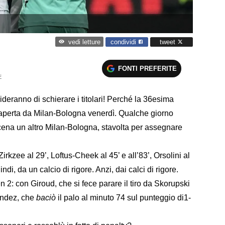
condividi
tweet
vedi letture
FONTI PREFERITE
E
cideranno di schierare i titolari! Perché la 36esima
 aperta da Milan-Bologna venerdì. Qualche giorno
cena un altro Milan-Bologna, stavolta per assegnare
irkzee al 29’, Loftus-Cheek al 45’ e all’83’, Orsolini al
indi, da un calcio di rigore. Anzi, dai calci di rigore.
n 2: con Giroud, che si fece parare il tiro da Skorupski
andez, che
baciò
il palo al minuto 74 sul punteggio di1-