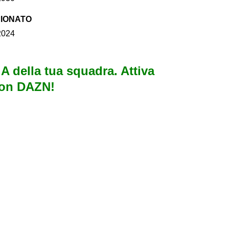
PIONATO
2024
e A della tua squadra. Attiva
con DAZN!