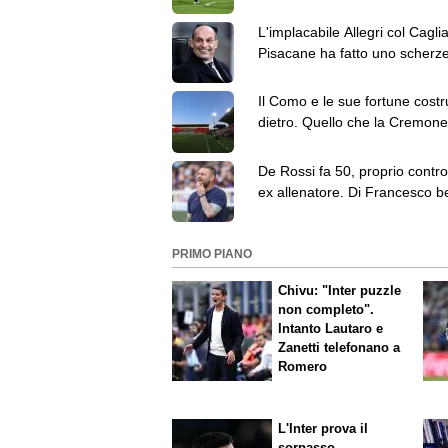
maggio…
L'implacabile Allegri col Cagli
Pisacane ha fatto uno scherze
Milan
Il Como e le sue fortune costr
dietro. Quello che la Cremon
deve temere è...
De Rossi fa 50, proprio contro 
ex allenatore. Di Francesco b
Genoa
PRIMO PIANO
Chivu: "Inter puzzle
non completo".
Intanto Lautaro e
Zanetti telefonano a
Romero
L'Inter prova il
sorpasso