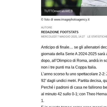
TUTTOmercatoWEB
© foto di www.imagephotoagency.it
AUTORE
REDAZIONE FOOTSTATS
MERCOLEDÌ 7 MAGGIO 2025, 14:27
LE STATISTICH
Anticipo di finale… se gli allenatori de
giornata della Serie A 2024-2025 sarà
dopo, all’Olimpico di Roma, andrà in s
non i tre punti ma la Coppa Italia.
L’anno scorso fu uno spettacolare 2-2: Z
92’ dagli undici metri. Partita decisa, qu
Perché i padroni di casa ne fallirono be
al minuto 42 sullo 0-1; con Theo Hern
1.