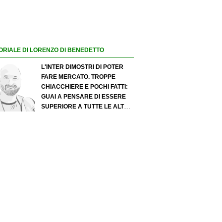
ORIALE DI LORENZO DI BENEDETTO
L'INTER DIMOSTRI DI POTER
FARE MERCATO. TROPPE
CHIACCHIERE E POCHI FATTI:
GUAI A PENSARE DI ESSERE
SUPERIORE A TUTTE LE ALTRE
A PRESCINDERE. JUVE, IL
PORTIERE PUÒ DIVENTARE UN
"PROBLEMA". MILAN-LEAO,
SERVE UNA DECISIONE NETTA