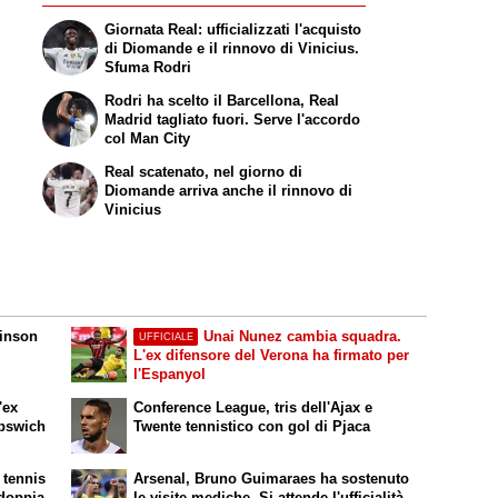
Giornata Real: ufficializzati l'acquisto
di Diomande e il rinnovo di Vinicius.
Sfuma Rodri
Rodri ha scelto il Barcellona, Real
Madrid tagliato fuori. Serve l'accordo
col Man City
Real scatenato, nel giorno di
Diomande arriva anche il rinnovo di
Vinicius
dinson
Unai Nunez cambia squadra.
UFFICIALE
L'ex difensore del Verona ha firmato per
l'Espanyol
'ex
Conference League, tris dell'Ajax e
Ipswich
Twente tennistico con gol di Pjaca
 tennis
Arsenal, Bruno Guimaraes ha sostenuto
 doppia
le visite mediche. Si attende l'ufficialità