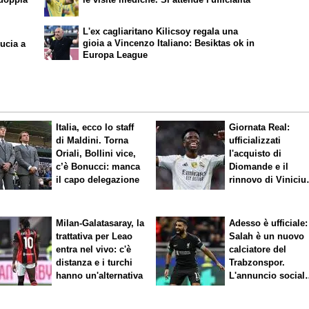
L'ex cagliaritano Kilicsoy regala una
gioia a Vincenzo Italiano: Besiktas ok in
ucia a
Europa League
Italia, ecco lo staff
Giornata Real:
di Maldini. Torna
ufficializzati
Oriali, Bollini vice,
l'acquisto di
c’è Bonucci: manca
Diomande e il
il capo delegazione
rinnovo di Viniciu
Sfuma Rodri
Milan-Galatasaray, la
Adesso è ufficiale:
trattativa per Leao
Salah è un nuovo
entra nel vivo: c'è
calciatore del
distanza e i turchi
Trabzonspor.
hanno un'alternativa
L'annuncio social
del club