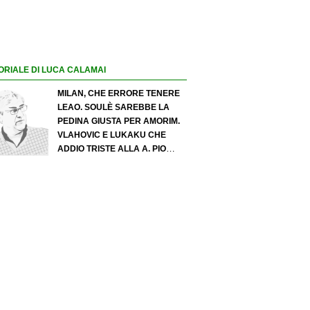
ORIALE DI LUCA CALAMAI
MILAN, CHE ERRORE TENERE
LEAO. SOULÈ SAREBBE LA
PEDINA GIUSTA PER AMORIM.
VLAHOVIC E LUKAKU CHE
ADDIO TRISTE ALLA A. PIO
ESPOSITO PUÒ SPOSTARE IL
VALORE DELL’INTER. COSA
CHIEDO A ZOLA