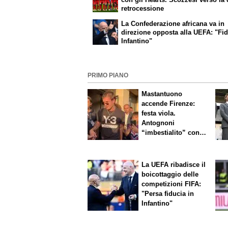
retrocessione
La Confederazione africana va in
direzione opposta alla UEFA: "Fid
Infantino"
PRIMO PIANO
Mastantuono
accende Firenze:
festa viola.
Antognoni
“imbestialito” con
Commisso
La UEFA ribadisce il
boicottaggio delle
competizioni FIFA:
"Persa fiducia in
Infantino"