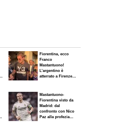
Fiorentina, ecco
Franco
Mastantuono!
L’argentino è
s.
atterrato a Firenze,
entusiasmo viola
Mastantuono-
Fiorentina visto da
Madrid: dal
confronto con Nico
Paz alla profezia
sulla Serie A