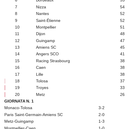
6
Bordeaux
55
7
Nizza
54
8
Nantes
52
9
Saint-Étienne
52
10
Montpellier
51
11
Dijon
48
12
Guingamp
47
13
Amiens SC
45
14
Angers SCO
41
15
Racing Strasbourg
38
16
Caen
38
17
Lille
38
18
Tolosa
37
19
Troyes
33
20
Metz
26
GIORNATA N. 1
Monaco-Tolosa
3-2
Paris Saint-Germain-Amiens SC
2-0
Metz-Guingamp
1-3
Montpellier-Caen
1-0