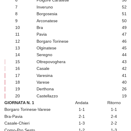
6
Folgore Caratese
56
7
Inveruno
52
8
Borgosesia
51
9
Arconatese
50
10
Bra
49
11
Pavia
47
12
Borgaro Torinese
46
13
Olginatese
45
14
Seregno
44
15
Oltrepovoghera
43
16
Casale
42
17
Varesina
41
18
Varese
40
19
Derthona
26
20
Castellazzo
19
GIORNATA N. 1
Andata
Ritorno
Borgaro Torinese-Varese
1-1
1-1
Bra-Pavia
2-1
2-4
Casale-Chieri
1-3
2-2
Como-Pro Sesto
1-2
1-3