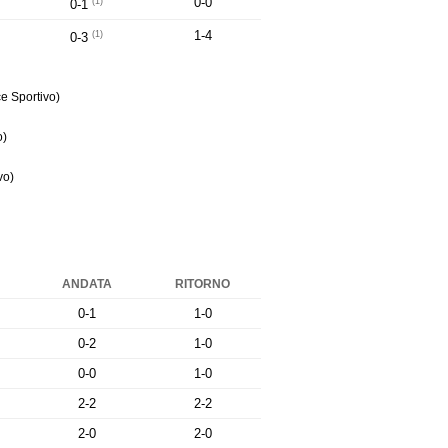
0-0
(1)
0-1
1-4
(1)
0-3
ce Sportivo)
o)
vo)
ANDATA
RITORNO
0-1
1-0
0-2
1-0
0-0
1-0
2-2
2-2
2-0
2-0