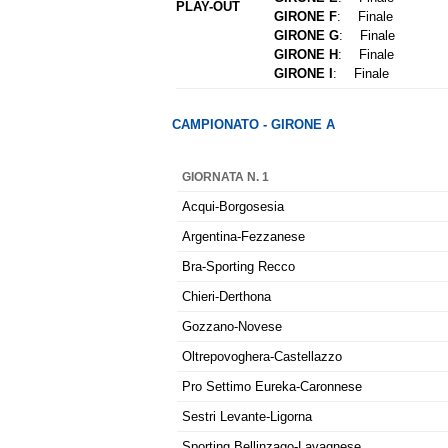
PLAY-OUT
GIRONE F
:
Finale
GIRONE G
:
Finale
GIRONE H
:
Finale
GIRONE I
:
Finale
CAMPIONATO - GIRONE A
GIORNATA N. 1
Acqui-Borgosesia
Argentina-Fezzanese
Bra-Sporting Recco
Chieri-Derthona
Gozzano-Novese
Oltrepovoghera-Castellazzo
Pro Settimo Eureka-Caronnese
Sestri Levante-Ligorna
Sporting Bellinzago-Lavagnese