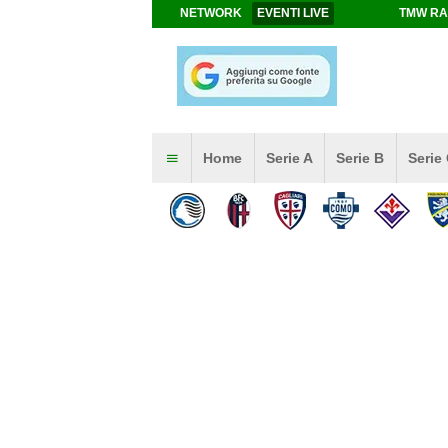
NETWORK
EVENTI LIVE
TMW RA
Home
Serie A
Serie B
Serie