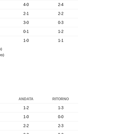
4-0
2-4
2-1
2-2
3-0
0-3
0-1
1-2
1-0
1-1
o)
vo)
ANDATA
RITORNO
1-2
1-3
1-0
0-0
2-2
2-3