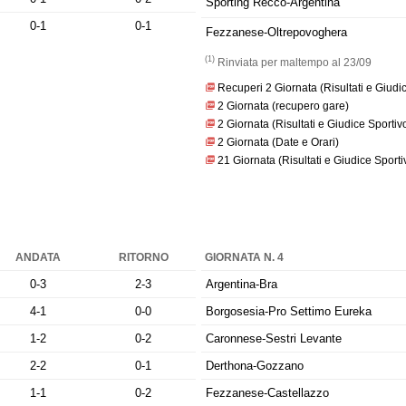
Sporting Recco-Argentina
0-1
0-1
Fezzanese-Oltrepovoghera
(1)
Rinviata per maltempo al 23/09
Recuperi 2 Giornata (Risultati e Giudi
2 Giornata (recupero gare)
2 Giornata (Risultati e Giudice Sportiv
2 Giornata (Date e Orari)
21 Giornata (Risultati e Giudice Sporti
ANDATA
RITORNO
GIORNATA N. 4
0-3
2-3
Argentina-Bra
4-1
0-0
Borgosesia-Pro Settimo Eureka
1-2
0-2
Caronnese-Sestri Levante
2-2
0-1
Derthona-Gozzano
1-1
0-2
Fezzanese-Castellazzo