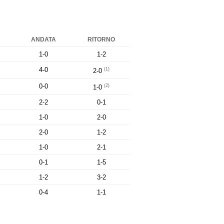
ANDATA
RITORNO
1-0
1-2
4-0
(1)
2-0
0-0
(2)
1-0
2-2
0-1
1-0
2-0
2-0
1-2
1-0
2-1
0-1
1-5
1-2
3-2
0-4
1-1
.