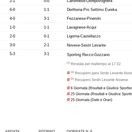
2-1
0-0
Caronnese-Oltrepovoghera
6-0
1-1
Derthona-Pro Settimo Eureka
4-0
3-1
Fezzanese-Pinerolo
1-0
1-1
Lavagnese-Acqui
2-0
0-1
Ligorna-Castellazzo
3-0
2-1
Novese-Sestri Levante
5-3
3-1
Sporting Recco-Gozzano
(1)
Rinviata per maltempo al 17.02
(a)
Recupero gara Sestri Levante-Noves
(b)
Recupero Sestri Levante-Novese
6 Giornata (Risultati e Giudice Sportiv
25 Giornata (Risultati e Giudice Sporti
25 Giornata (Date e Orari)
ANDATA
RITORNO
GIORNATA N. 8