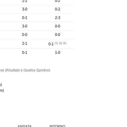
2-2
0-2
3-0
0-2
0-1
2-3
3-0
0-0
0-0
0-0
2-1
(1)
(a)
(b)
0-1
0-1
1-0
e (Risultato e Giudice Sportivo)
o)
vo)
ANDATA
RITORNO