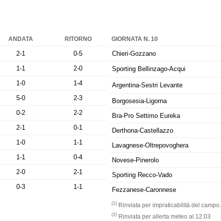
ANDATA
RITORNO
GIORNATA N. 10
2-1
0-5
Chieri-Gozzano
1-1
2-0
Sporting Bellinzago-Acqui
1-0
1-4
Argentina-Sestri Levante
5-0
2-3
Borgosesia-Ligorna
0-2
2-2
Bra-Pro Settimo Eureka
2-1
0-1
Derthona-Castellazzo
1-0
1-1
Lavagnese-Oltrepovoghera
1-1
0-4
Novese-Pinerolo
2-0
2-1
Sporting Recco-Vado
0-3
1-1
Fezzanese-Caronnese
(1)
Rinviata per impraticabilità del campo
(2)
Rinviata per allerta meteo al 12.03