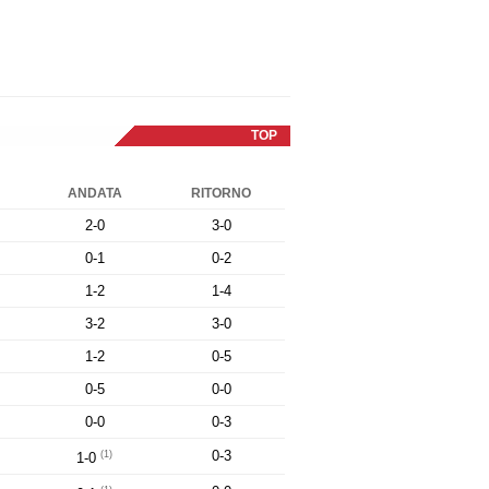
TOP
ANDATA
RITORNO
2-0
3-0
0-1
0-2
1-2
1-4
3-2
3-0
1-2
0-5
0-5
0-0
0-0
0-3
0-3
(1)
1-0