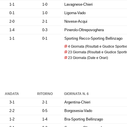
1-1
1-0
Lavagnese-Chieri
0-1
1-0
Ligorna-Vado
2-0
2-1
Novese-Acqui
1-4
0-3
Pinerolo-Oltrepovoghera
1-1
0-1
Sporting Recco-Sporting Bellinzago
4 Giornata (Risultati e Giudice Sportiv
23 Giornata (Risultati e Giudice Sporti
23 Giornata (Date e Orari)
ANDATA
RITORNO
GIORNATA N. 6
3-1
2-1
Argentina-Chieri
2-2
0-5
Borgosesia-Vado
1-2
1-4
Bra-Sporting Bellinzago