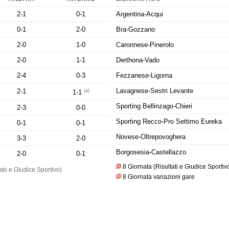
2-1
0-1
Argentina-Acqui
0-1
2-0
Bra-Gozzano
2-0
1-0
Caronnese-Pinerolo
2-0
1-1
Derthona-Vado
2-4
0-3
Fezzanese-Ligorna
Lavagnese-Sestri Levante
2-1
(a)
1-1
Sporting Bellinzago-Chieri
2-3
0-0
Sporting Recco-Pro Settimo Eureka
0-1
0-1
Novese-Oltrepovoghera
3-3
2-0
Borgosesia-Castellazzo
2-0
0-1
8 Giornata (Risultati e Giudice Sportiv
to e Giudice Sportivo)
8 Giornata variazioni gare