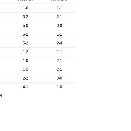
1-0
1-1
0-2
2-1
5-0
0-0
5-1
1-1
5-2
2-4
1-2
1-1
1-0
2-1
1-1
2-1
2-2
0-0
4-1
1-0
o)