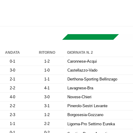
ANDATA
RITORNO
GIORNATA N. 2
0-1
1-2
Caronnese-Acqui
3-0
1-0
Castellazzo-Vado
2-1
1-1
Derthona-Sporting Bellinzago
2-2
4-1
Lavagnese-Bra
4-0
3-0
Novese-Chieri
2-2
3-1
Pinerolo-Sestri Levante
2-3
1-2
Borgosesia-Gozzano
1-1
2-2
Ligorna-Pro Settimo Eureka
0-1
0-2