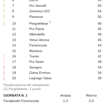
6
Lecco
55
7
Pro Vercelli
55
8
Juventus U23
54
9
Piacenza
50
1
10
Pergolettese
46
11
Pro Patria
45
12
Albinoleffe
45
13
Virtus Verona
45
14
Fiorenzuola
43
15
Mantova
42
16
Trento
42
17
Pro Sesto
38
18
Seregno
34
19
Giana Erminio
34
20
Legnago Salus
30
Penalizzazione del campionato
(1) Pergolettese -1 punto
GIORNATA N. 1
Andata
Ritorno
Feralpisalò-Fiorenzuola
1-2
2-0