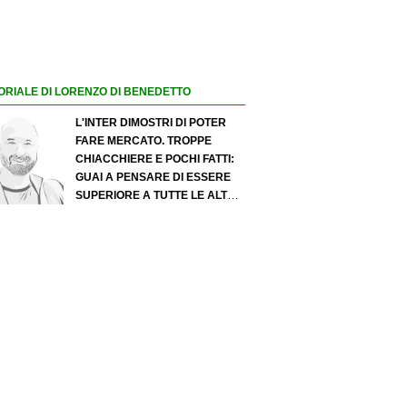
ORIALE DI LORENZO DI BENEDETTO
L'INTER DIMOSTRI DI POTER
FARE MERCATO. TROPPE
CHIACCHIERE E POCHI FATTI:
GUAI A PENSARE DI ESSERE
SUPERIORE A TUTTE LE ALTRE
A PRESCINDERE. JUVE, IL
PORTIERE PUÒ DIVENTARE UN
"PROBLEMA". MILAN-LEAO,
SERVE UNA DECISIONE NETTA