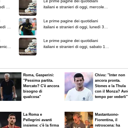
i
Le prime pagine dei quotidiani
vedì 6
italiani e stranieri di oggi, mercoledì
5 agosto
i
Le prime pagine dei quotidiani
tedì 4
italiani e stranieri di oggi, lunedì 3
agosto
i
Le prime pagine dei quotidiani
menica
italiani e stranieri di oggi, sabato 1
agosto
Roma, Gasperini:
Chivu: "Inter non
"Pessima partita.
ancora pronta.
Mercato? C'è ancora
Stones e la Thula
bisogno di
con il Monza? Avr
qualcosa"
tempo per vederli"
La Roma e
Mastantuono-
Pellegrini avanti
Fiorentina, il
insieme: c'è la firma
retroscena: ha