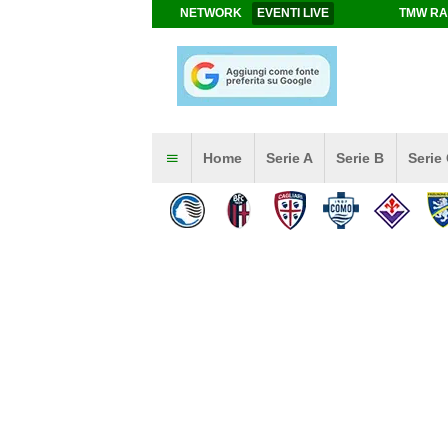
NETWORK
EVENTI LIVE
TMW RA
Home
Serie A
Serie B
Serie