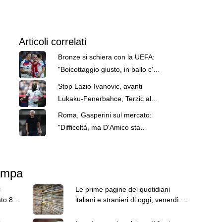
Articoli correlati
Bronze si schiera con la UEFA:
"Boicottaggio giusto, in ballo c'è il
futuro del calcio"
Stop Lazio-Ivanovic, avanti
Lukaku-Fenerbahce, Terzic al
Frosinone: le top news delle 22
Roma, Gasperini sul mercato:
"Difficoltà, ma D'Amico sta
trattando giovani importanti"
tampa
i
Le prime pagine dei quotidiani
ato 8
italiani e stranieri di oggi, venerdì 7
agosto