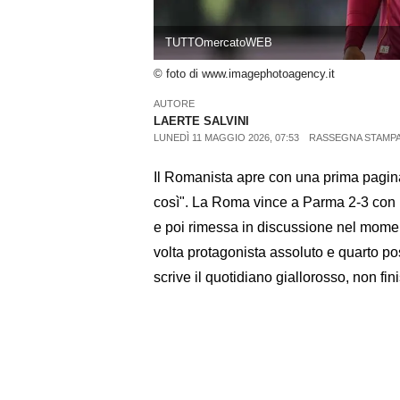
TUTTOmercatoWEB
© foto di www.imagephotoagency.it
AUTORE
LAERTE SALVINI
LUNEDÌ 11 MAGGIO 2026, 07:53
RASSEGNA STAMP
Il Romanista apre con una prima pagina d
così". La Roma vince a Parma 2-3 con 
e poi rimessa in discussione nel mome
volta protagonista assoluto e quarto po
scrive il quotidiano giallorosso, non fin