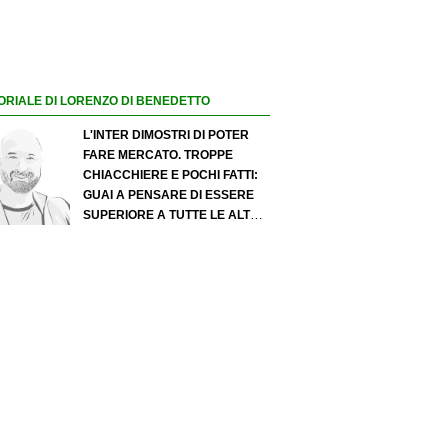
ORIALE DI LORENZO DI BENEDETTO
L'INTER DIMOSTRI DI POTER
FARE MERCATO. TROPPE
CHIACCHIERE E POCHI FATTI:
GUAI A PENSARE DI ESSERE
SUPERIORE A TUTTE LE ALTRE
A PRESCINDERE. JUVE, IL
PORTIERE PUÒ DIVENTARE UN
"PROBLEMA". MILAN-LEAO,
SERVE UNA DECISIONE NETTA