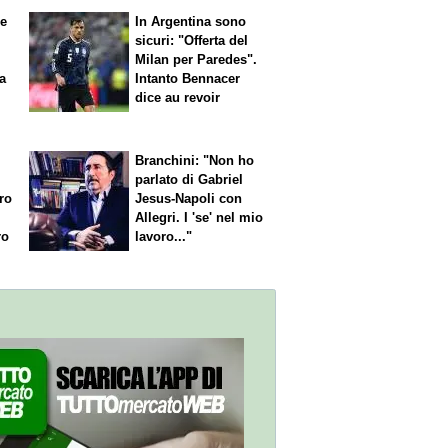
le
In Argentina sono
sicuri: "Offerta del
Milan per Paredes".
 a
Intanto Bennacer
dice
au revoir
Branchini: "Non ho
parlato di Gabriel
aro
Jesus-Napoli con
Allegri. I 'se' nel mio
ro
lavoro..."