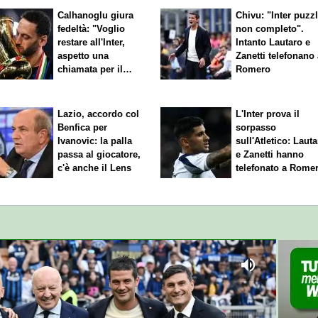
Calhanoglu giura
Chivu: "Inter puzz
fedeltà: "Voglio
non completo".
restare all'Inter,
Intanto Lautaro e
aspetto una
Zanetti telefonano
chiamata per il
Romero
rinnovo"
Lazio, accordo col
L'Inter prova il
Benfica per
sorpasso
Ivanovic: la palla
sull'Atletico: Laut
passa al giocatore,
e Zanetti hanno
c'è anche il Lens
telefonato a Rome