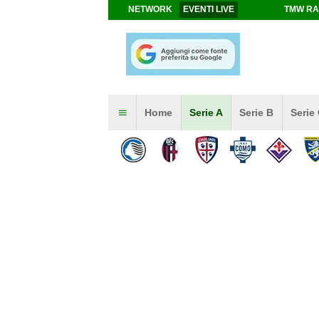
NETWORK
EVENTI LIVE
TMW RA
Home
Serie A
Serie B
Serie