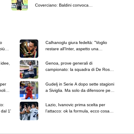
Coverciano: Baldini convoca
Tommaso Berti
o
Calhanoglu giura fedeltà: "Voglio
più
restare all'Inter, aspetto una
chiamata per il rinnovo"
 idee,
Genoa, prove generali di
campionato: la squadra di De Rossi
stasera si svela al "Ferraris"
 per
Gudelj in Serie A dopo sette stagioni
oli
a Siviglia. Ma solo da difensore per
l'Udinese
to:
Lazio, Ivanovic prima scelta per
dal 1'
l’attacco: ok la formula, ecco cosa
manca