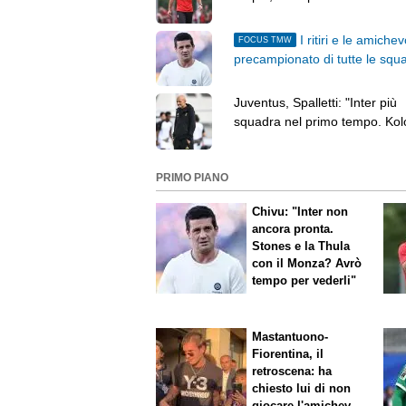
prenderemo delle decisioni"
I ritiri e le amichev
FOCUS TMW
precampionato di tutte le squ
Juventus, Spalletti: "Inter più
squadra nel primo tempo. Kol
Muani e Alajbegovic sono forti
PRIMO PIANO
Chivu: "Inter non
ancora pronta.
Stones e la Thula
con il Monza? Avrò
tempo per vederli"
Mastantuono-
Fiorentina, il
retroscena: ha
chiesto lui di non
giocare l'amichevole