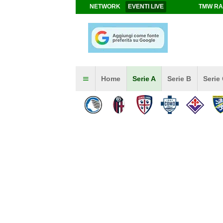
NETWORK
EVENTI LIVE
TMW RA
Home
Serie A
Serie B
Serie