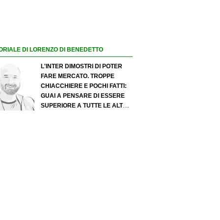
ORIALE DI LORENZO DI BENEDETTO
L'INTER DIMOSTRI DI POTER
FARE MERCATO. TROPPE
CHIACCHIERE E POCHI FATTI:
GUAI A PENSARE DI ESSERE
SUPERIORE A TUTTE LE ALTRE
A PRESCINDERE. JUVE, IL
PORTIERE PUÒ DIVENTARE UN
"PROBLEMA". MILAN-LEAO,
SERVE UNA DECISIONE NETTA