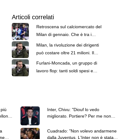
Articoli correlati
Retroscena sul calciomercato del
Milan di gennaio. Che è tra i
motivi del tracollo
Milan, la rivoluzione dei dirigenti
può costare oltre 21 milioni. Il
solo Furlani ne pesa 10 lordi
Furlani-Moncada, un gruppo di
lavoro flop: tanti soldi spesi e
male. I top e i flop
 più
Inter, Chivu: "Diouf lo vedo
ellona
migliorato. Portiere? Per me non
esistono titolari"
a
Cuadrado: "Non volevo andarmene
ane
dalla Juventus. L'Inter non è stata