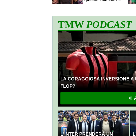
di sabato
TMW
PODCAST
LA CORAGGIOSA INVERSIONE A 
FLOP?
A
L'INTER PRENDERÀ UN
L