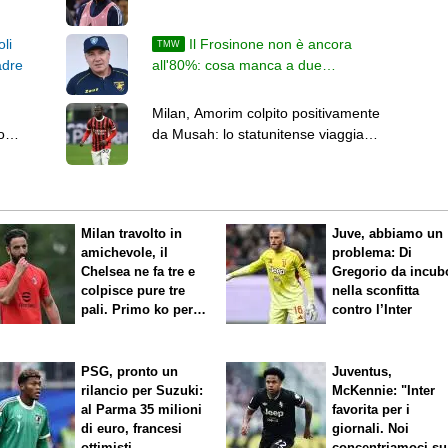
un tradimento"
oli
Il Frosinone non è ancora
TMW
adre
all'80%: cosa manca a due
settimane dal via
Milan, Amorim colpito positivamente
o
da Musah: lo statunitense viaggia
"
verso la permanenza
Milan travolto in
Juve, abbiamo un
amichevole, il
problema: Di
Chelsea ne fa tre e
Gregorio da incub
colpisce pure tre
nella sconfitta
pali. Primo ko per
contro l’Inter
Amorim
PSG, pronto un
Juventus,
rilancio per Suzuki:
McKennie: "Inter
al Parma 35 milioni
favorita per i
di euro, francesi
giornali. Noi
ottimisti
concentriamoci su