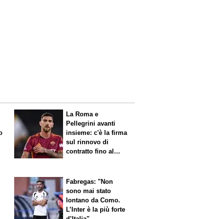
La Roma e
Pellegrini avanti
o
insieme: c'è la firma
sul rinnovo di
contratto fino al
2027
Fabregas: "Non
sono mai stato
lontano da Como.
L’Inter è la più forte
l
d’Italia"