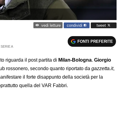
condividi
tweet
vedi letture
FONTI PREFERITE
SERIE A
 riguarda il post partita di
Milan-Bologna
.
Giorgio
lub rossonero, secondo quanto riportato da
gazzetta.it
,
anifestare il forte disappunto della società per la
prattutto quella del VAR Fabbri.