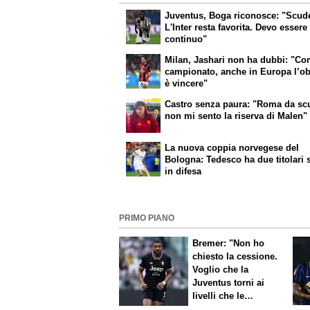
Juventus, Boga riconosce: "Scud
L'Inter resta favorita. Devo essere
continuo"
Milan, Jashari non ha dubbi: "Co
campionato, anche in Europa l’ob
è vincere"
Castro senza paura: "Roma da sc
non mi sento la riserva di Malen"
La nuova coppia norvegese del
Bologna: Tedesco ha due titolari s
in difesa
PRIMO PIANO
Bremer: "Non ho
chiesto la cessione.
Voglio che la
Juventus torni ai
livelli che le
competono"