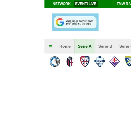
NETWORK
EVENTI LIVE
TMW RA
Home
Serie A
Serie B
Serie