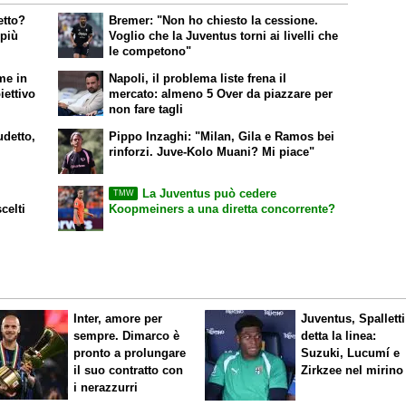
etto?
Bremer: "Non ho chiesto la cessione.
 più
Voglio che la Juventus torni ai livelli che
le competono"
me in
Napoli, il problema liste frena il
iettivo
mercato: almeno 5 Over da piazzare per
non fare tagli
udetto,
Pippo Inzaghi: "Milan, Gila e Ramos bei
rinforzi. Juve-Kolo Muani? Mi piace"
La Juventus può cedere
TMW
celti
Koopmeiners a una diretta concorrente?
Inter, amore per
Juventus, Spalletti
sempre. Dimarco è
detta la linea:
pronto a prolungare
Suzuki, Lucumí e
il suo contratto con
Zirkzee nel mirino
i nerazzurri