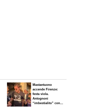
Mastantuono
accende Firenze:
festa viola.
Antognoni
“imbestialito” con
Commisso