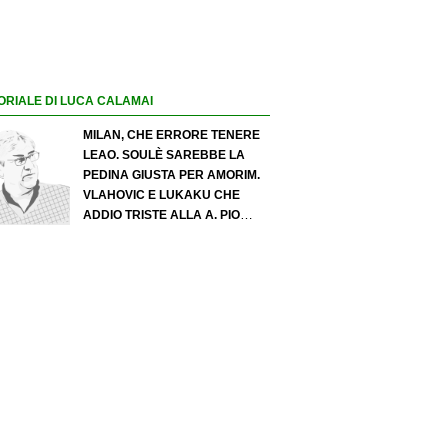
ORIALE DI LUCA CALAMAI
MILAN, CHE ERRORE TENERE
LEAO. SOULÈ SAREBBE LA
PEDINA GIUSTA PER AMORIM.
VLAHOVIC E LUKAKU CHE
ADDIO TRISTE ALLA A. PIO
ESPOSITO PUÒ SPOSTARE IL
VALORE DELL’INTER. COSA
CHIEDO A ZOLA