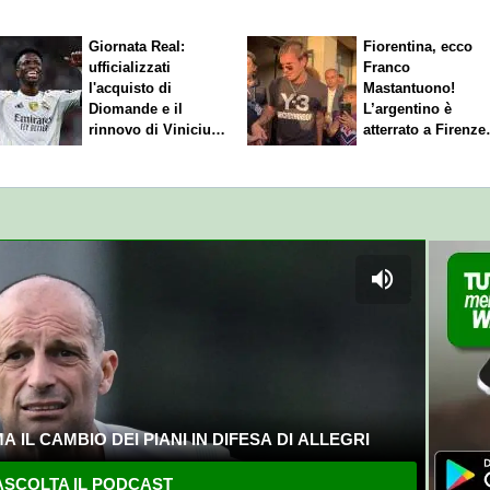
Giornata Real:
Fiorentina, ecco
ufficializzati
Franco
l'acquisto di
Mastantuono!
Diomande e il
L’argentino è
rinnovo di Vinicius.
atterrato a Firenze
Sfuma Rodri
entusiasmo viola
 IL CAMBIO DEI PIANI IN DIFESA DI ALLEGRI
SCOLTA IL PODCAST