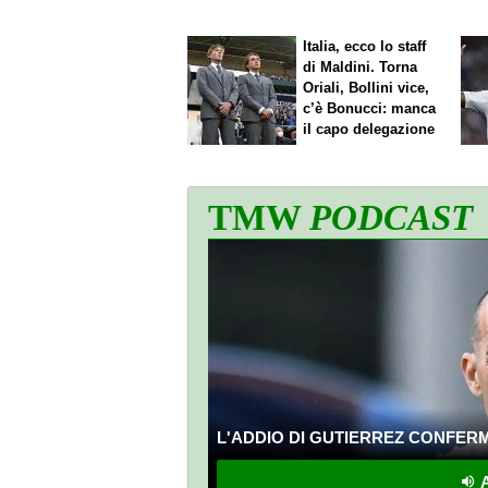
Italia, ecco lo staff
di Maldini. Torna
Oriali, Bollini vice,
c’è Bonucci: manca
il capo delegazione
TMW
PODCAST
L'ADDIO DI GUTIERREZ CONFERMA
A