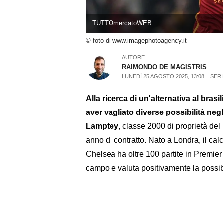
TUTTOmercatoWEB
© foto di www.imagephotoagency.it
AUTORE
RAIMONDO DE MAGISTRIS
LUNEDÌ 25 AGOSTO 2025, 13:08
SERI
Alla ricerca di un'alternativa al bras
aver vagliato diverse possibilità negl
Lamptey
, classe 2000 di proprietà del
anno di contratto. Nato a Londra, il cal
Chelsea ha oltre 100 partite in Premi
campo e valuta positivamente la possibil