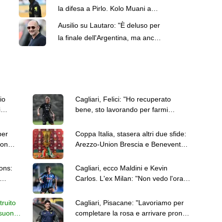
la difesa a Pirlo. Kolo Muani a
Torino: le top news delle 13
Ausilio su Lautaro: "È deluso per
la finale dell'Argentina, ma anche
motivato per l'Inter"
io
Cagliari, Felici: "Ho recuperato
i
bene, sto lavorando per farmi
trovare al 100%"
per
Coppa Italia, stasera altri due sfide:
con
Arezzo-Union Brescia e Benevento-
Ravenna
ons:
Cagliari, ecco Maldini e Kevin
Carlos. L'ex Milan: "Non vedo l'ora
di iniziare questa avventura"
truito
Cagliari, Pisacane: "Lavoriamo per
 suon
completare la rosa e arrivare pronti