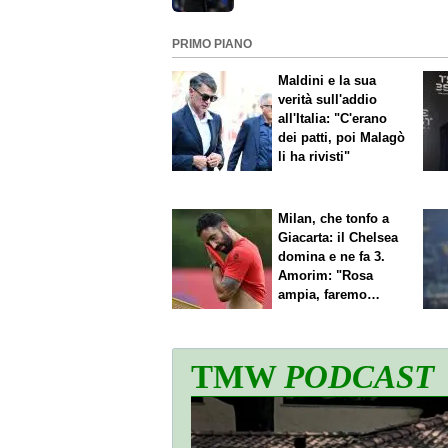
di milioni e scoperte
PRIMO PIANO
Maldini e la sua
verità sull'addio
all'Italia: "C'erano
dei patti, poi Malagò
li ha rivisti"
Milan, che tonfo a
Giacarta: il Chelsea
domina e ne fa 3.
Amorim: "Rosa
ampia, faremo
scelte"
TMW
PODCAST