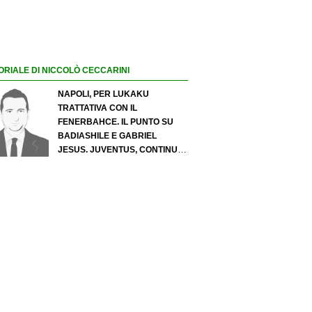
ORIALE DI NICCOLÒ CECCARINI
NAPOLI, PER LUKAKU
TRATTATIVA CON IL
FENERBAHCE. IL PUNTO SU
BADIASHILE E GABRIEL
JESUS. JUVENTUS, CONTINUA
IL PRESSING SU LUKUMI E IN
ATTACCO SI INSISTE PER
ZIRKZEE. PER SUZUKI
OFFERTA DA 35 MILIONI DEL
PSG