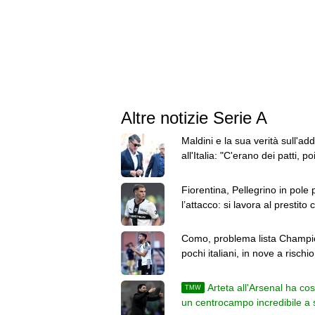
Altre notizie Serie A
Maldini e la sua verità sull'add
all'Italia: "C'erano dei patti, po
Malagò li ha rivisti"
Fiorentina, Pellegrino in pole 
l’attacco: si lavora al prestito 
obbligo
Como, problema lista Champi
pochi italiani, in nove a rischio
esclusione
Arteta all'Arsenal ha cos
TMW
un centrocampo incredibile a