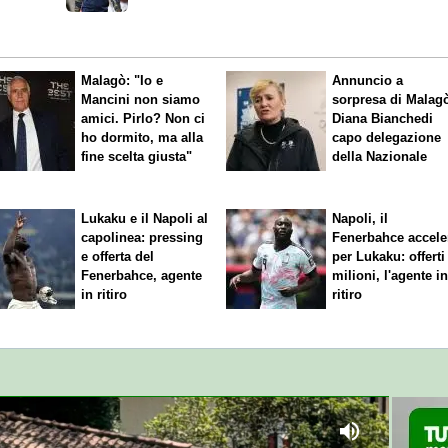
ai primi impegni"
Malagò: "Io e
Annuncio a
Mancini non siamo
sorpresa di Malag
amici. Pirlo? Non ci
Diana Bianchedi
ho dormito, ma alla
capo delegazione
fine scelta giusta"
della Nazionale
Lukaku e il Napoli al
Napoli, il
capolinea: pressing
Fenerbahce accele
e offerta del
per Lukaku: offerti
Fenerbahce, agente
milioni, l'agente i
in ritiro
ritiro