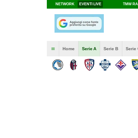
NETWORK
EVENTI LIVE
TMW RA
Home
Serie A
Serie B
Serie