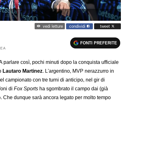
condividi
tweet
vedi letture
FONTI PREFERITE
E A
A parlare così, pochi minuti dopo la conquista ufficiale
io
Lautaro Martinez
. L'argentino, MVP nerazzurro in
l campionato con tre turni di anticipo, nel gir di
foni di
Fox Sports
ha sgombrato il campo dai (già
uro. Che dunque sarà ancora legato per molto tempo