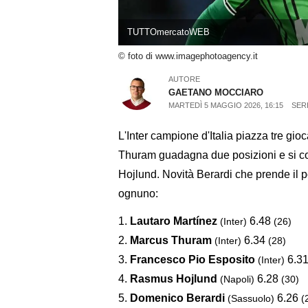
TUTTOmercatoWEB
© foto di www.imagephotoagency.it
AUTORE
GAETANO MOCCIARO
MARTEDÌ 5 MAGGIO 2026, 16:15
SERI
L'Inter campione d'Italia piazza tre gioc
Thuram guadagna due posizioni e si co
Hojlund. Novità Berardi che prende il po
ognuno:
1.
Lautaro Martínez
6.48
(Inter)
(26)
2.
Marcus Thuram
6.34
(Inter)
(28)
3.
Francesco Pio Esposito
6.3
(Inter)
4.
Rasmus Hojlund
6.28
(Napoli)
(30)
5.
Domenico Berardi
6.26
(Sassuolo)
(