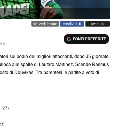
condividi
tweet
vedi letture
FONTI PREFERITE
E A
atori sul podio dei migliori attaccanti, dopo 35 giornate.
lloca alle spalle di Lautaro Martinez. Scende Rasmus
sto di Douvikas. Tra parentesi le partite a voto di
1
(27)
23)