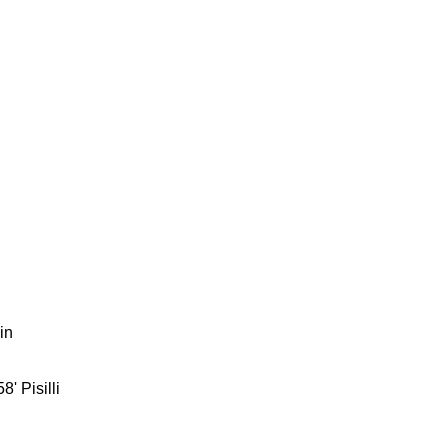
in
' Pisilli