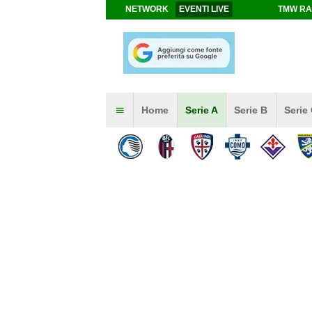
NETWORK
EVENTI LIVE
TMW RA
Home
Serie A
Serie B
Serie