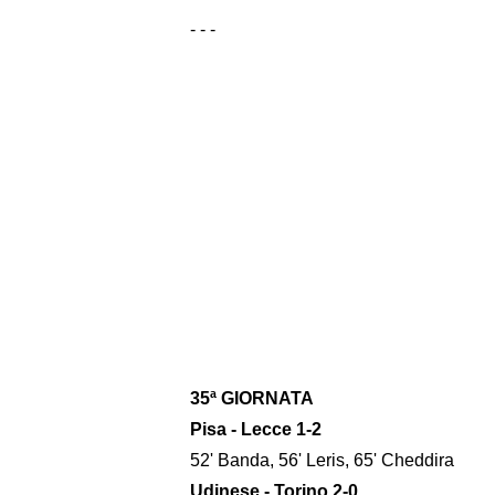
- - -
35ª GIORNATA
Pisa - Lecce 1-2
52' Banda, 56' Leris, 65' Cheddira
Udinese - Torino 2-0