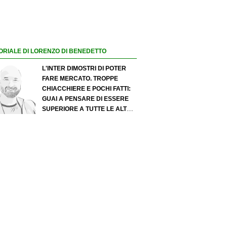
ORIALE DI LORENZO DI BENEDETTO
L'INTER DIMOSTRI DI POTER
FARE MERCATO. TROPPE
CHIACCHIERE E POCHI FATTI:
GUAI A PENSARE DI ESSERE
SUPERIORE A TUTTE LE ALTRE
A PRESCINDERE. JUVE, IL
PORTIERE PUÒ DIVENTARE UN
"PROBLEMA". MILAN-LEAO,
SERVE UNA DECISIONE NETTA