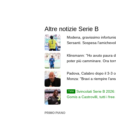
Altre notizie Serie B
Modena, gravissimo infortunio
Sersanti. Sospesa l'amichevol
contro la Vis Pesaro
Klinsmann: "Ho avuto paura d
poter più camminare. Ora torn
Cesena"
Padova, Calabro dopo il 3-3 c
Monza: "Bravi a riempire l'ar
non è piaciuta una cosa"
Svincolati Serie B 2026:
TMW
Gomis a Castrovilli, tutti i fr
PRIMO PIANO