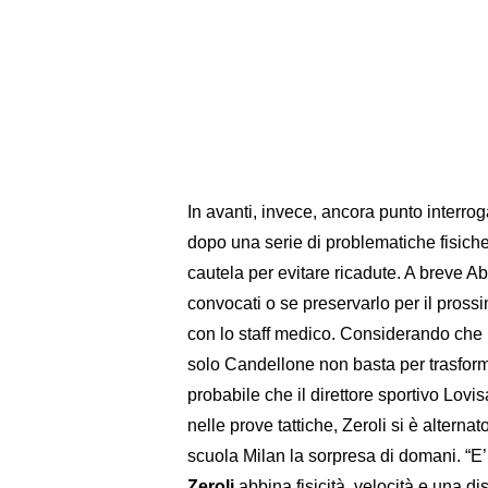
In avanti, invece, ancora punto interro
dopo una serie di problematiche fisich
cautela per evitare ricadute. A breve A
convocati o se preservarlo per il pross
con lo staff medico. Considerando che 
solo Candellone non basta per trasforma
probabile che il direttore sportivo Lovi
nelle prove tattiche, Zeroli si è alterna
scuola Milan la sorpresa di domani. “E’ 
Zeroli
abbina fisicità, velocità e una di