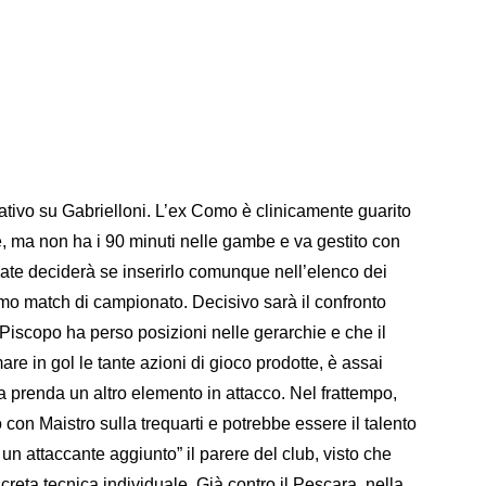
gativo su Gabrielloni. L’ex Como è clinicamente guarito
e, ma non ha i 90 minuti nelle gambe e va gestito con
bate deciderà se inserirlo comunque nell’elenco dei
imo match di campionato. Decisivo sarà il confronto
Piscopo ha perso posizioni nelle gerarchie e che il
re in gol le tante azioni di gioco prodotte, è assai
sa prenda un altro elemento in attacco. Nel frattempo,
to con Maistro sulla trequarti e potrebbe essere il talento
un attaccante aggiunto” il parere del club, visto che
screta tecnica individuale. Già contro il Pescara, nella