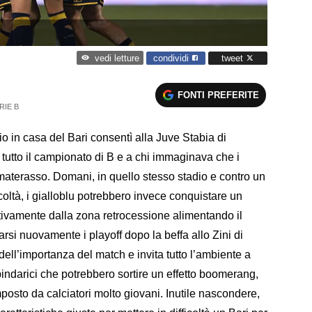
condividi
tweet
vedi letture
FONTI PREFERITE
RIE B
io in casa del Bari consentì alla Juve Stabia di
utto il campionato di B e a chi immaginava che i
aterasso. Domani, in quello stesso stadio e contro un
coltà, i gialloblu potrebbero invece conquistare un
ativamente dalla zona retrocessione alimentando il
si nuovamente i playoff dopo la beffa allo Zini di
ll’importanza del match e invita tutto l’ambiente a
 pindarici che potrebbero sortire un effetto boomerang,
posto da calciatori molto giovani. Inutile nascondere,