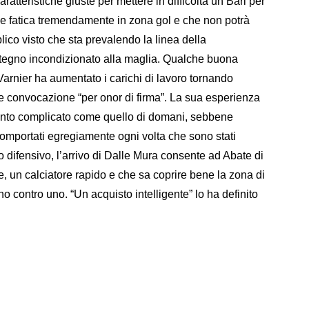
ratteristiche giuste per mettere in difficoltà un Bari per
 che fatica tremendamente in zona gol e che non potrà
ico visto che sta prevalendo la linea della
ostegno incondizionato alla maglia. Qualche buona
e Varnier ha aumentato i carichi di lavoro tornando
 convocazione “per onor di firma”. La sua esperienza
onto complicato come quello di domani, sebbene
omportati egregiamente ogni volta che sono stati
o difensivo, l’arrivo di Dalle Mura consente ad Abate di
e, un calciatore rapido e che sa coprire bene la zona di
o contro uno. “Un acquisto intelligente” lo ha definito