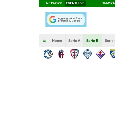
NETWORK
EVENTI LIVE
TMW RA
Home
Serie A
Serie B
Serie