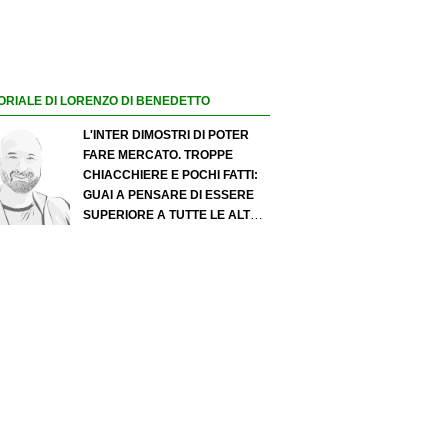
ORIALE DI LORENZO DI BENEDETTO
L'INTER DIMOSTRI DI POTER
FARE MERCATO. TROPPE
CHIACCHIERE E POCHI FATTI:
GUAI A PENSARE DI ESSERE
SUPERIORE A TUTTE LE ALTRE
A PRESCINDERE. JUVE, IL
PORTIERE PUÒ DIVENTARE UN
"PROBLEMA". MILAN-LEAO,
SERVE UNA DECISIONE NETTA