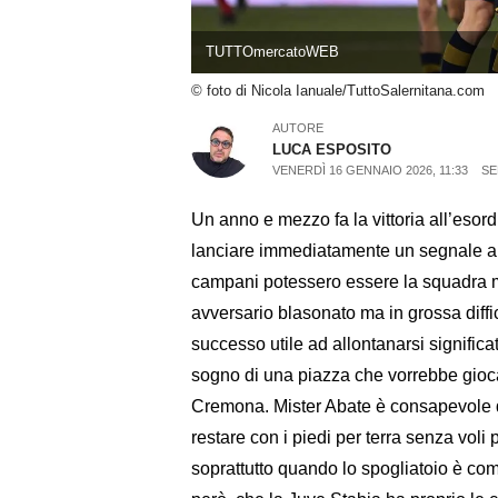
TUTTOmercatoWEB
© foto di Nicola Ianuale/TuttoSalernitana.com
AUTORE
LUCA ESPOSITO
VENERDÌ 16 GENNAIO 2026, 11:33
SE
Un anno e mezzo fa la vittoria all’esord
lanciare immediatamente un segnale a t
campani potessero essere la squadra m
avversario blasonato ma in grossa diffi
successo utile ad allontanarsi signific
sogno di una piazza che vorrebbe giocar
Cremona. Mister Abate è consapevole de
restare con i piedi per terra senza voli
soprattutto quando lo spogliatoio è com