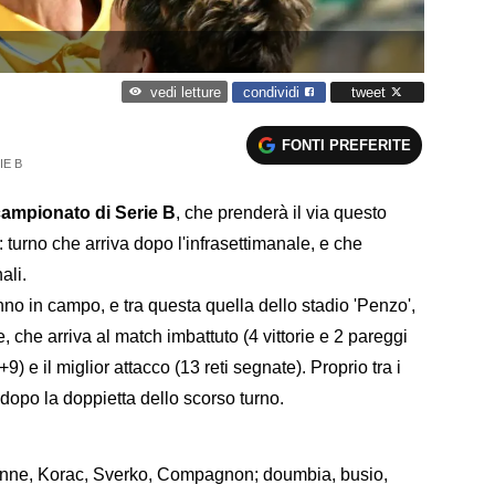
condividi
tweet
vedi letture
FONTI PREFERITE
IE B
 campionato di Serie B
, che prenderà il via questo
turno che arriva dopo l'infrasettimanale, e che
ali.
nno in campo, e tra questa quella dello stadio 'Penzo',
 che arriva al match imbattuto (4 vittorie e 2 pareggi
(+9) e il miglior attacco (13 reti segnate). Proprio tra i
 dopo la doppietta dello scorso turno.
enne, Korac, Sverko, Compagnon; doumbia, busio,