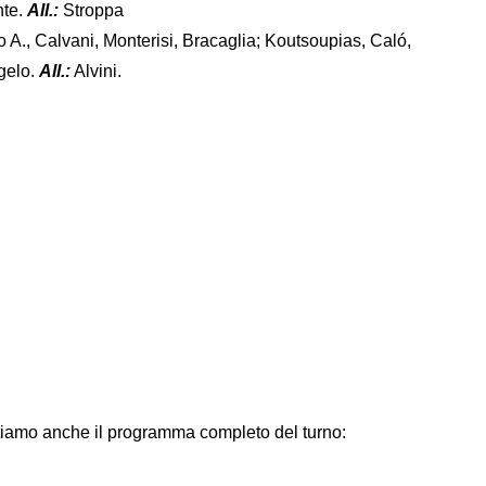
nte.
All.:
Stroppa
A., Calvani, Monterisi, Bracaglia; Koutsoupias, Caló,
gelo.
All.:
Alvini.
tiamo anche il programma completo del turno: