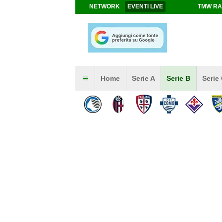
NETWORK
EVENTI LIVE
TMW RA
Home
Serie A
Serie B
Serie