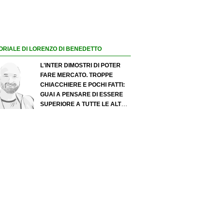
ORIALE DI LORENZO DI BENEDETTO
L'INTER DIMOSTRI DI POTER
FARE MERCATO. TROPPE
CHIACCHIERE E POCHI FATTI:
GUAI A PENSARE DI ESSERE
SUPERIORE A TUTTE LE ALTRE
A PRESCINDERE. JUVE, IL
PORTIERE PUÒ DIVENTARE UN
"PROBLEMA". MILAN-LEAO,
SERVE UNA DECISIONE NETTA