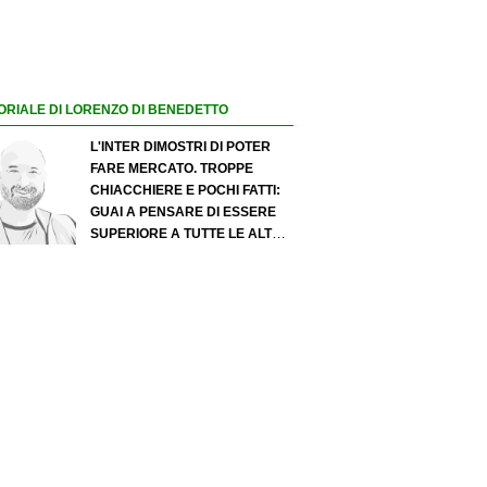
ORIALE DI LORENZO DI BENEDETTO
L'INTER DIMOSTRI DI POTER
FARE MERCATO. TROPPE
CHIACCHIERE E POCHI FATTI:
GUAI A PENSARE DI ESSERE
SUPERIORE A TUTTE LE ALTRE
A PRESCINDERE. JUVE, IL
PORTIERE PUÒ DIVENTARE UN
"PROBLEMA". MILAN-LEAO,
SERVE UNA DECISIONE NETTA