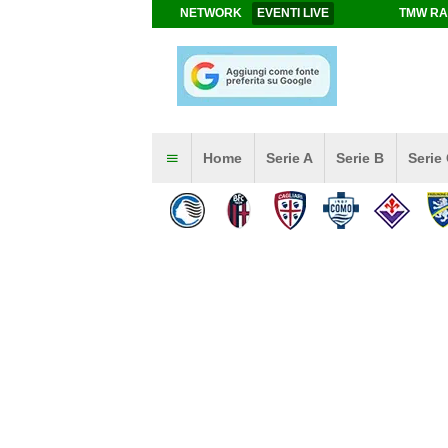
NETWORK
EVENTI LIVE
TMW RA
Home
Serie A
Serie B
Serie