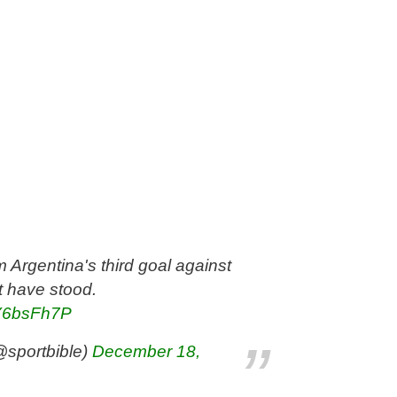
m Argentina's third goal against
t have stood.
2Y6bsFh7P
sportbible)
December 18,