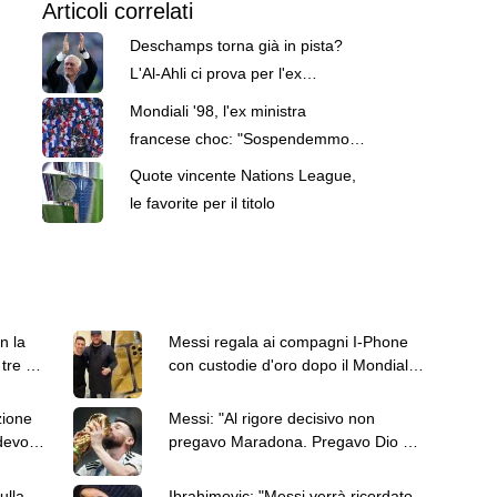
Articoli correlati
Deschamps torna già in pista?
L'Al-Ahli ci prova per l'ex
commissario tecnico della
Mondiali '98, l'ex ministra
Francia
francese choc: "Sospendemmo
controlli antidoping ai Bleus"
Quote vincente Nations League,
le favorite per il titolo
n la
Messi regala ai compagni I-Phone
tre gol
con custodie d'oro dopo il Mondiale
vinto dall'Argentina
zione
Messi: "Al rigore decisivo non
devo di
pregavo Maradona. Pregavo Dio e
Montiel, volevo che finisse tutto"
ulla
Ibrahimovic: "Messi verrà ricordato,