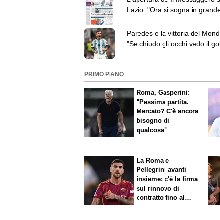
Lazio: "Ora si sogna in grand
anche senza Ciro"
Paredes e la vittoria del Mondi
"Se chiudo gli occhi vedo il gol
Montiel. Olanda? Vi spiego"
PRIMO PIANO
Roma, Gasperini:
"Pessima partita.
Mercato? C'è ancora
bisogno di
qualcosa"
La Roma e
Pellegrini avanti
insieme: c'è la firma
sul rinnovo di
contratto fino al
2027