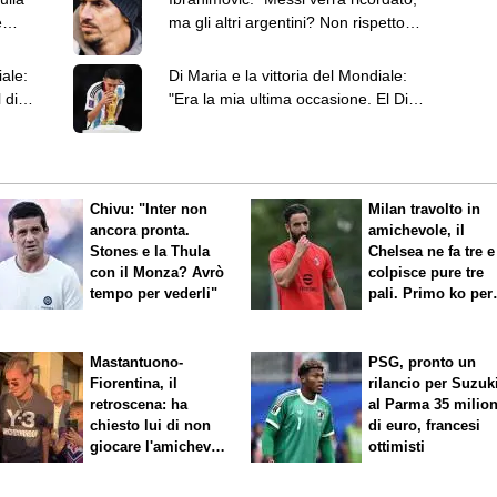
e
ma gli altri argentini? Non rispetto
quei comportamenti"
ale:
Di Maria e la vittoria del Mondiale:
 di
"Era la mia ultima occasione. El Dibu
fondamentale"
Chivu: "Inter non
Milan travolto in
ancora pronta.
amichevole, il
Stones e la Thula
Chelsea ne fa tre e
con il Monza? Avrò
colpisce pure tre
tempo per vederli"
pali. Primo ko per
Amorim
Mastantuono-
PSG, pronto un
Fiorentina, il
rilancio per Suzuk
retroscena: ha
al Parma 35 milion
chiesto lui di non
di euro, francesi
giocare l'amichevole
ottimisti
di sabato