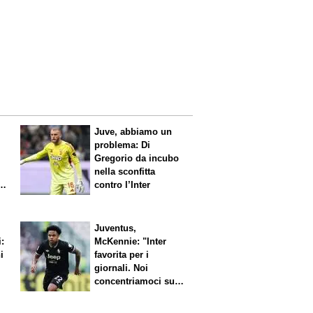
Juve, abbiamo un
problema: Di
Gregorio da incubo
nella sconfitta
contro l’Inter
Juventus,
i:
McKennie: "Inter
i
favorita per i
giornali. Noi
concentriamoci sul
nostro gioco"