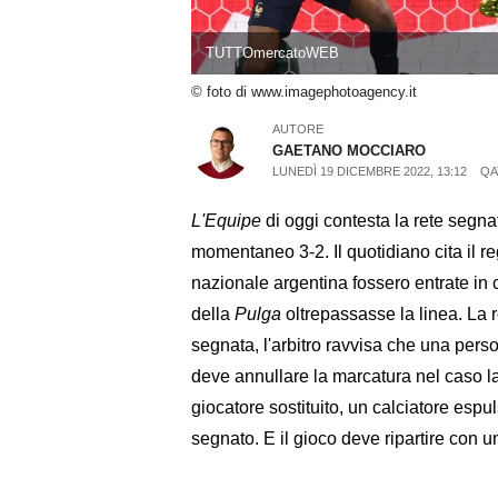
TUTTOmercatoWEB
© foto di www.imagephotoagency.it
AUTORE
GAETANO MOCCIARO
LUNEDÌ 19 DICEMBRE 2022, 13:12
QA
L'Equipe
di oggi contesta la rete segna
momentaneo 3-2. Il quotidiano cita il 
nazionale argentina fossero entrate in
della
Pulga
oltrepassasse la linea. La r
segnata, l'arbitro ravvisa che una pers
deve annullare la marcatura nel caso la
giocatore sostituito, un calciatore esp
segnato. E il gioco deve ripartire con 