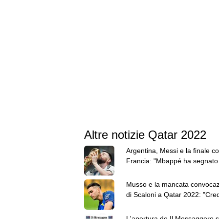
Altre notizie Qatar 2022
Argentina, Messi e la finale co
Francia: "Mbappé ha segnato 
e non ha alzato la coppa"
Musso e la mancata convoca
di Scaloni a Qatar 2022: "Cre
andare, sono sincero"
L'apertura de Il Messaggero s