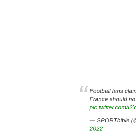
Football fans clai
France should no
pic.twitter.com/I
— SPORTbible (@
2022