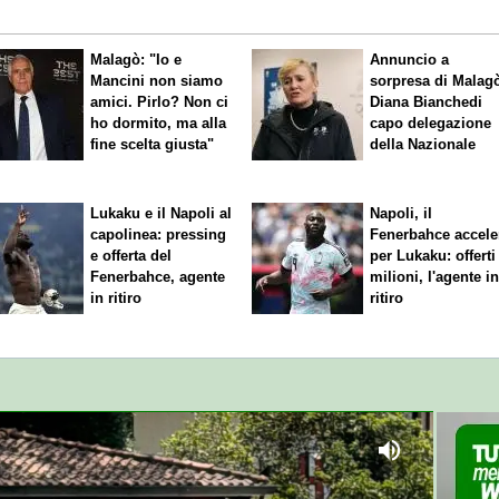
Malagò: "Io e
Annuncio a
Mancini non siamo
sorpresa di Malag
amici. Pirlo? Non ci
Diana Bianchedi
ho dormito, ma alla
capo delegazione
fine scelta giusta"
della Nazionale
Lukaku e il Napoli al
Napoli, il
capolinea: pressing
Fenerbahce accele
e offerta del
per Lukaku: offerti
Fenerbahce, agente
milioni, l'agente i
in ritiro
ritiro