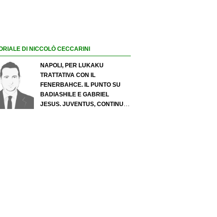
ORIALE DI NICCOLÒ CECCARINI
NAPOLI, PER LUKAKU
TRATTATIVA CON IL
FENERBAHCE. IL PUNTO SU
BADIASHILE E GABRIEL
JESUS. JUVENTUS, CONTINUA
IL PRESSING SU LUKUMI E IN
ATTACCO SI INSISTE PER
ZIRKZEE. PER SUZUKI
OFFERTA DA 35 MILIONI DEL
PSG