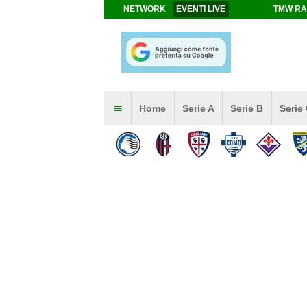
NETWORK
EVENTI LIVE
TMW RA
Home
Serie A
Serie B
Serie