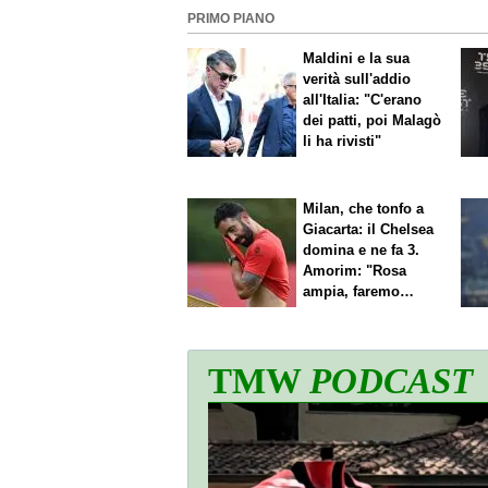
PRIMO PIANO
Maldini e la sua
verità sull'addio
all'Italia: "C'erano
dei patti, poi Malagò
li ha rivisti"
Milan, che tonfo a
Giacarta: il Chelsea
domina e ne fa 3.
Amorim: "Rosa
ampia, faremo
scelte"
TMW
PODCAST