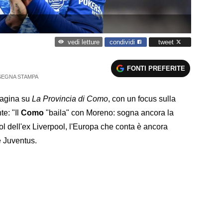
condividi
tweet
vedi letture
FONTI PREFERITE
SEGNA STAMPA
 pagina su
La Provincia di Como
, con un focus sulla
te: "Il
Como
"baila" con Moreno: sogna ancora la
l dell'ex Liverpool, l'Europa che conta è ancora
e Juventus.