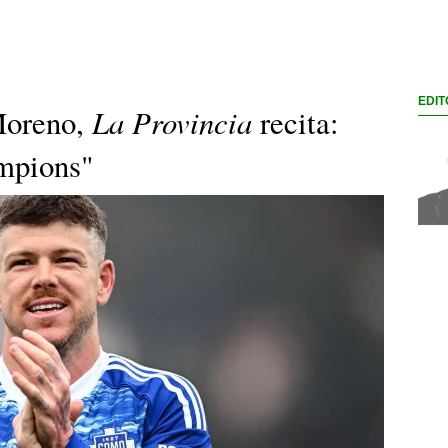
EDIT
La Provincia
Moreno,
recita:
mpions"