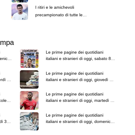
a rischio esclusione
I ritiri e le amichevoli
precampionato di tutte le
squadre
tampa
i
Le prime pagine dei quotidiani
menica
italiani e stranieri di oggi, sabato 8
agosto
i
Le prime pagine dei quotidiani
erdì 7
italiani e stranieri di oggi, giovedì 6
agosto
i
Le prime pagine dei quotidiani
coledì
italiani e stranieri di oggi, martedì 4
agosto
i
Le prime pagine dei quotidiani
dì 3
italiani e stranieri di oggi, domenica
2 agosto