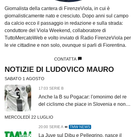
Giornalista della cantera di FirenzeViola, in cui è
giornalisticamente nato e cresciuto. Dopo anni sul campo
da calcio ecco il passaggio in redazione e sulla strada:
conduttore del Viola Weekend, collaboratore di
TuttoMercatoWeb e volto inviato di Radio FirenzeViola per
le vie cittadine e non solo, ovunque si parli di Fiorentina.
CONTATTA
NOTIZIE DI LUDOVICO MAURO
SABATO 1 AGOSTO
17:03
SERIE B
Anche la B su Pogacar: l'omonimo del re
del ciclismo che piace in Slovenia e non
solo
MERCOLEDÌ 22 LUGLIO
20:00
SERIE A
TMW NEWS
La Juve sul Dibu e Pellegrino, nasce il