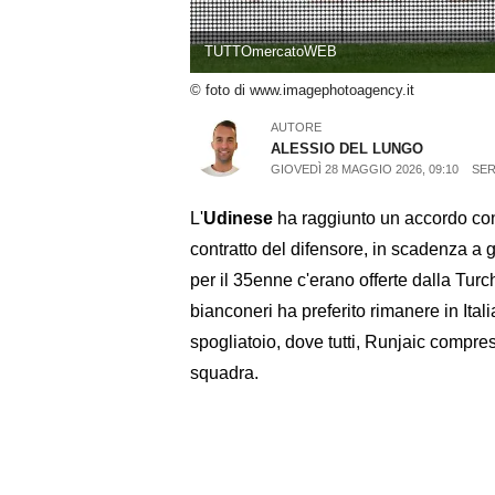
TUTTOmercatoWEB
© foto di www.imagephotoagency.it
AUTORE
ALESSIO DEL LUNGO
GIOVEDÌ 28 MAGGIO 2026, 09:10
SER
L'
Udinese
ha raggiunto un accordo c
contratto del difensore, in scadenza a 
per il 35enne c'erano offerte dalla Turc
bianconeri ha preferito rimanere in Ital
spogliatoio, dove tutti, Runjaic compr
squadra.