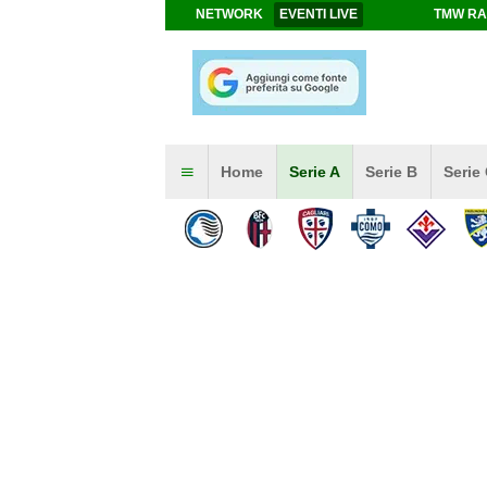
NETWORK
EVENTI LIVE
TMW RA
Home
Serie A
Serie B
Serie