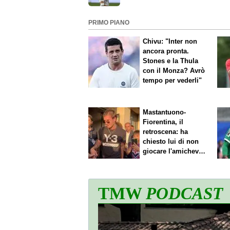
male Muric in uscita
PRIMO PIANO
Chivu: "Inter non
ancora pronta.
Stones e la Thula
con il Monza? Avrò
tempo per vederli"
Mastantuono-
Fiorentina, il
retroscena: ha
chiesto lui di non
giocare l'amichevole
di sabato
TMW
PODCAST