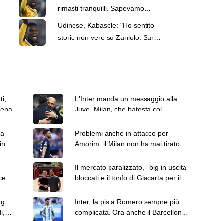
rimasti tranquilli. Sapevamo
volesse rimanere a Udine"
Udinese, Kabasele: "Ho sentito
storie non vere su Zaniolo. Sarà
protagonista in Serie A"
ti,
L'Inter manda un messaggio alla
cena:
Juve. Milan, che batosta col
Chelsea: le top news delle 18
na
Problemi anche in attacco per
in
Amorim: il Milan non ha mai tirato in
porta contro il Chelsea
Il mercato paralizzato, i big in uscita
ce
bloccati e il tonfo di Giacarta per il
Milan
rg.
Inter, la pista Romero sempre più
i,
complicata. Ora anche il Barcellona