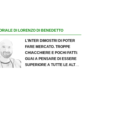
ORIALE DI LORENZO DI BENEDETTO
L'INTER DIMOSTRI DI POTER
FARE MERCATO. TROPPE
CHIACCHIERE E POCHI FATTI:
GUAI A PENSARE DI ESSERE
SUPERIORE A TUTTE LE ALTRE
A PRESCINDERE. JUVE, IL
PORTIERE PUÒ DIVENTARE UN
"PROBLEMA". MILAN-LEAO,
SERVE UNA DECISIONE NETTA