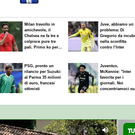
fa sul serio per l'argentino
Milan travolto in
Juve, abbiamo un
amichevole, il
problema: Di
Chelsea ne fa tre e
Gregorio da incub
colpisce pure tre
nella sconfitta
pali. Primo ko per
contro l’Inter
Amorim
PSG, pronto un
Juventus,
rilancio per Suzuki:
McKennie: "Inter
al Parma 35 milioni
favorita per i
di euro, francesi
giornali. Noi
ottimisti
concentriamoci su
nostro gioco"