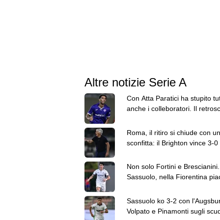
Altre notizie Serie A
Con Atta Paratici ha stupito tut
anche i colleboratori. Il retros
"Come ca**o lo prendiamo?"
Roma, il ritiro si chiude con u
sconfitta: il Brighton vince 3-0 
amichevole
Non solo Fortini e Brescianini.
Sassuolo, nella Fiorentina pia
anche Fabbian
Sassuolo ko 3-2 con l'Augsbu
Volpato e Pinamonti sugli scud