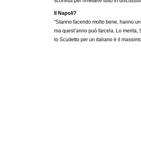
sconfitta per rimettere tutto in discussi
Il Napoli?
“Stanno facendo molto bene, hanno un 
ma quest’anno può farcela. Lo merita, Spa
lo Scudetto per un italiano è il massim