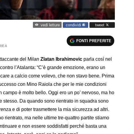
condividi
tweet
vedi letture
FONTI PREFERITE
IE A
’attaccante del Milan
Zlatan Ibrahimovic
parla così nel
 contro l’Atalanta: “C’è grande emozione, erano un
ocare a calcio come volevo, che non stavo bene. Prima
 successo con Mino Raiola che per le mie condizioni
in campo è molto bello. Oggi ero un po’ nervoso, ma ho
e stesso. Da quando sono rientrato in squadra sono
erenza e di poter trasmettere la mia sicurezza ad altri.
ientrato, ma nelle ultime tre-quattro partite stiamo
inuare e non essere soddisfatti perché basta una