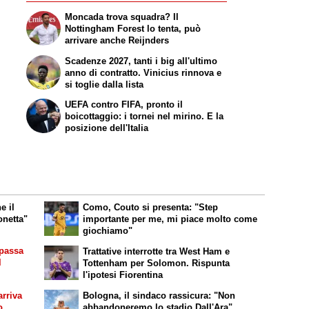
Moncada trova squadra? Il
Nottingham Forest lo tenta, può
arrivare anche Reijnders
Scadenze 2027, tanti i big all'ultimo
anno di contratto. Vinicius rinnova e
si toglie dalla lista
UEFA contro FIFA, pronto il
boicottaggio: i tornei nel mirino. E la
posizione dell'Italia
e il
Como, Couto si presenta: "Step
onetta"
importante per me, mi piace molto come
giochiamo"
 passa
Trattative interrotte tra West Ham e
l
Tottenham per Solomon. Rispunta
l'ipotesi Fiorentina
rriva
Bologna, il sindaco rassicura: "Non
o
abbandoneremo lo stadio Dall'Ara"