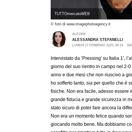
TUTTOmercatoWEB
© foto di www.imagephotoagency.it
AUTORE
ALESSANDRA STEFANELLI
LUNEDÌ 27 FEBBRAIO 2023, 00:16
SER
Intervistato da ‘Pressing’ su Italia 1’, l
giorno del suo rientro in campo nel 2-0
anno e due mesi che non riuscivo a gi
ho sofferto tanto, sia per quello che è
fisiche. Non era facile, adesso essere 
grande fiducia e grande sicurezza in m
stato sicuro di poter fare ancora la diff
Non era un momento felice quando sono r
giocando molto bene. Ma dobbiamo cont