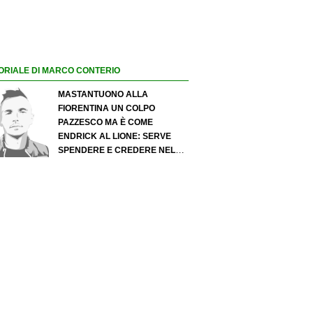
ORIALE DI MARCO CONTERIO
MASTANTUONO ALLA
FIORENTINA UN COLPO
PAZZESCO MA È COME
ENDRICK AL LIONE: SERVE
SPENDERE E CREDERE NELLO
SCOUTING PER I MIGLIORI
TALENTI. GIOVANI ITALIANI:
ATTENZIONE PERCHÉ
QUALCOSA STA CAMBIANDO
DAVVERO