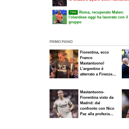
Roma, recuperato Malen:
TMW
l'olandese oggi ha lavorato con il
gruppo
PRIMO PIANO
Fiorentina, ecco
Franco
Mastantuono!
L’argentino è
atterrato a Firenze,
entusiasmo viola
Mastantuono-
Fiorentina visto da
Madrid: dal
confronto con Nico
Paz alla profezia
sulla Serie A