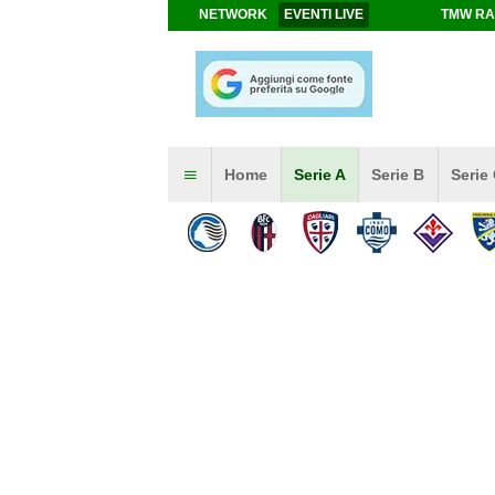
NETWORK
EVENTI LIVE
TMW RA
Home
Serie A
Serie B
Serie