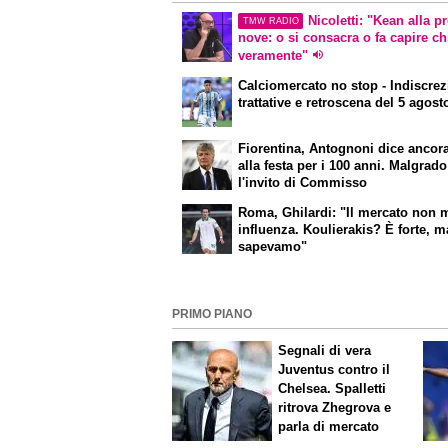
Nicoletti: "Kean alla p
TMW RADIO
nove: o si consacra o fa capire ch
veramente"
Calciomercato
no stop - Indiscrez
trattative e retroscena del 5 agost
Fiorentina, Antognoni dice ancor
alla festa per i 100 anni. Malgrado
l'invito di Commisso
Roma, Ghilardi: "Il mercato non 
influenza. Koulierakis? È forte, m
sapevamo"
PRIMO PIANO
Segnali di vera
Juventus contro il
Chelsea. Spalletti
ritrova Zhegrova e
parla di mercato