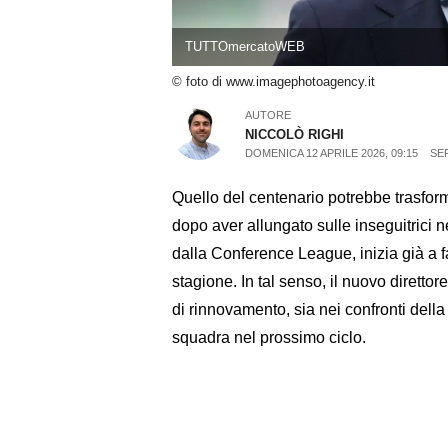
TUTTOmercatoWEB
© foto di www.imagephotoagency.it
AUTORE
NICCOLÒ RIGHI
DOMENICA 12 APRILE 2026, 09:15
SER
Quello del centenario potrebbe trasfor
dopo aver allungato sulle inseguitrici 
dalla Conference League, inizia già a fa
stagione. In tal senso, il nuovo direttor
di rinnovamento, sia nei confronti dell
squadra nel prossimo ciclo.