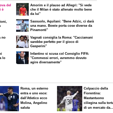
rova del
Amorim e il plauso ad Allegri: "Si vede
i è
che il Milan è stato allenato molto bene
da lui"
Sassuolo, Aquilani: "Bene Adzic, ci darà
ioni,
una mano. Bowie porta cose diverse da
o
Pinamonti"
a no
Vagnati consiglia la Roma: "Cacciamani
sarebbe perfetto per il gioco di
Gasperini"
mi
Infantino si scusa col Consiglio FIFA:
a lo
"Commessi errori, avremmo dovuto
agire diversamente"
Roma, un esterno
Colpaccio della
entra e uno esce:
Fiorentina:
dall'Atletico ecco
Mastantuono
Molina, Angelino
ciliegina sulla tort
saluta
di un mercato da
sogno