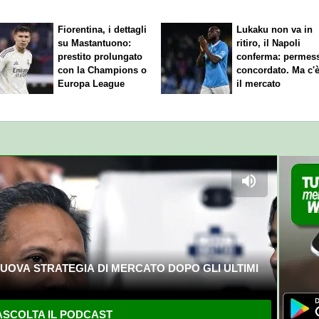
Fiorentina, i dettagli
Lukaku non va in
su Mastantuono:
ritiro, il Napoli
prestito prolungato
conferma: permes
con la Champions o
concordato. Ma c'
Europa League
il mercato
UOVA STRATEGIA DI MERCATO DOPO GLI ULTIMI
SCOLTA IL PODCAST