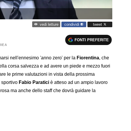
condividi
tweet
vedi letture
FONTI PREFERITE
IE A
marsi nell'ennesimo 'anno zero' per la
Fiorentina
, che
nella corsa salvezza e ad avere un piede e mezzo fuori
re le prime valutazioni in vista della prossima
e sportivo
Fabio Paratici
è atteso ad un ampio lavoro
a rosa ma anche dello staff che dovrà guidare la