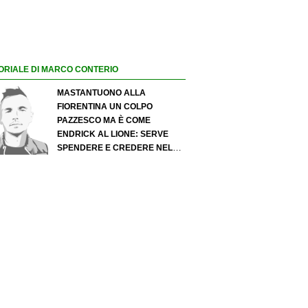
ORIALE DI MARCO CONTERIO
MASTANTUONO ALLA
FIORENTINA UN COLPO
PAZZESCO MA È COME
ENDRICK AL LIONE: SERVE
SPENDERE E CREDERE NELLO
SCOUTING PER I MIGLIORI
TALENTI. GIOVANI ITALIANI:
ATTENZIONE PERCHÉ
QUALCOSA STA CAMBIANDO
DAVVERO