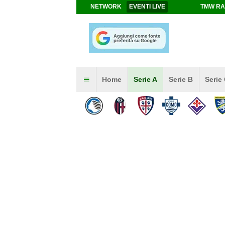
NETWORK
EVENTI LIVE
TMW RA
Home
Serie A
Serie B
Serie