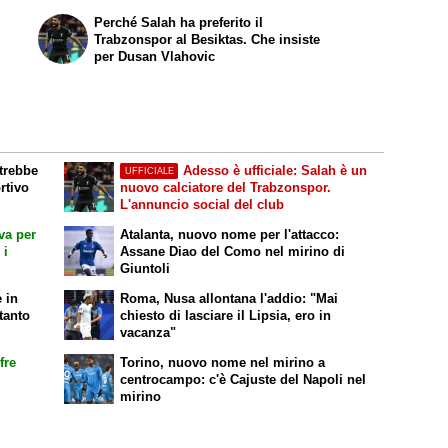
Perché Salah ha preferito il
Trabzonspor al Besiktas. Che insiste
per Dusan Vlahovic
otrebbe
Adesso è ufficiale: Salah è un
UFFICIALE
rtivo
nuovo calciatore del Trabzonspor.
L'annuncio social del club
iva per
Atalanta, nuovo nome per l'attacco:
 i
Assane Diao del Como nel mirino di
Giuntoli
 in
Roma, Nusa allontana l'addio: "Mai
tanto
chiesto di lasciare il Lipsia, ero in
vacanza"
fre
Torino, nuovo nome nel mirino a
centrocampo: c'è Cajuste del Napoli nel
mirino