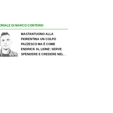
ORIALE DI MARCO CONTERIO
MASTANTUONO ALLA
FIORENTINA UN COLPO
PAZZESCO MA È COME
ENDRICK AL LIONE: SERVE
SPENDERE E CREDERE NELLO
SCOUTING PER I MIGLIORI
TALENTI. GIOVANI ITALIANI:
ATTENZIONE PERCHÉ
QUALCOSA STA CAMBIANDO
DAVVERO