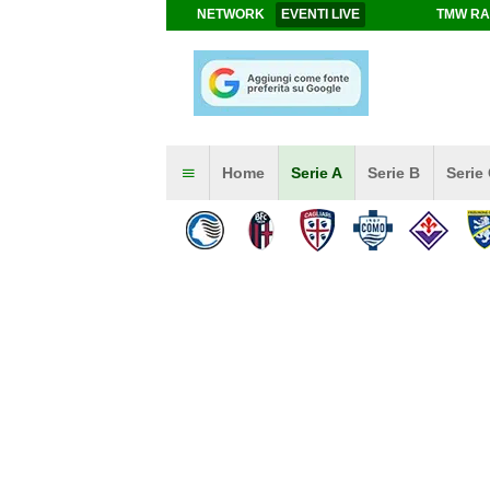
NETWORK
EVENTI LIVE
TMW RA
Home
Serie A
Serie B
Serie