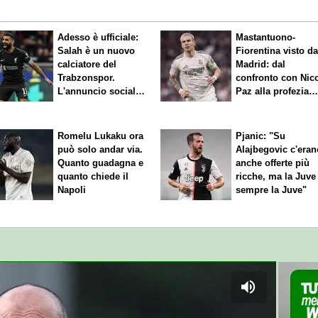
Adesso è ufficiale:
Mastantuono-
Salah è un nuovo
Fiorentina visto d
calciatore del
Madrid: dal
Trabzonspor.
confronto con Nic
L'annuncio social
Paz alla profezia
del club
sulla Serie A
Romelu Lukaku ora
Pjanic: "Su
può solo andar via.
Alajbegovic c'eran
Quanto guadagna e
anche offerte più
quanto chiede il
ricche, ma la Juve
Napoli
sempre la Juve"