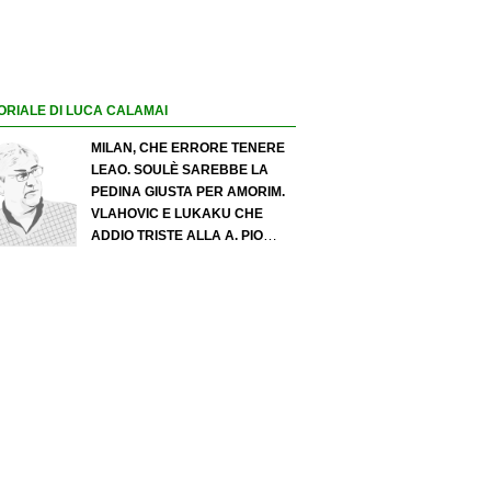
ORIALE DI LUCA CALAMAI
MILAN, CHE ERRORE TENERE
LEAO. SOULÈ SAREBBE LA
PEDINA GIUSTA PER AMORIM.
VLAHOVIC E LUKAKU CHE
ADDIO TRISTE ALLA A. PIO
ESPOSITO PUÒ SPOSTARE IL
VALORE DELL’INTER. COSA
CHIEDO A ZOLA