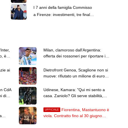
alla nostra famiglia"
I 7 anni della famiglia Commisso
a Firenze: investimenti, tre finali
e due gravi lutti
Inter,
Milan, clamoroso dall'Argentina:
o, è
offerta dei rossoneri per riportare in
Italia Paredes
zie ai
Dietrofront Genoa, Scaglione non si
muove: rifiutato un milione di euro
dal Dortmund
un CdA
Udinese, Kamara: "Qui mi sento a
i di
casa. Zaniolo? Gli serve stabilità,
farà bene"
Fiorentina, Mastantuono è
UFFICIALE
a
viola. Contratto fino al 30 giugno
2027: il comunicato