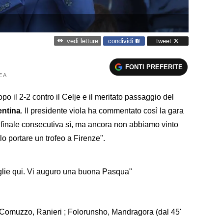
condividi
tweet
vedi letture
FONTI PREFERITE
E A
opo il 2-2 contro il Celje e il meritato passaggio del
entina
. Il presidente viola ha commentato così la gara
ifinale consecutiva sì, ma ancora non abbiamo vinto
o portare un trofeo a Firenze".
oglie qui. Vi auguro una buona Pasqua"
 Comuzzo, Ranieri ; Folorunsho, Mandragora (dal 45'