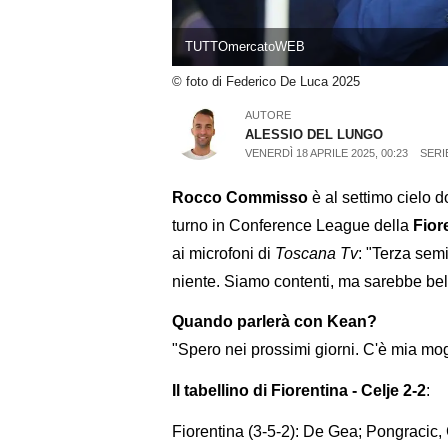
TUTTOmercatoWEB
© foto di Federico De Luca 2025
AUTORE
ALESSIO DEL LUNGO
VENERDÌ 18 APRILE 2025, 00:23
SERI
Rocco Commisso
è al settimo cielo d
turno in Conference League della
Fior
ai microfoni di
Toscana Tv
: "Terza sem
niente. Siamo contenti, ma sarebbe bell
Quando parlerà con Kean?
"Spero nei prossimi giorni. C'è mia m
Il tabellino di Fiorentina - Celje 2-2
:
Fiorentina (3-5-2): De Gea; Pongracic,