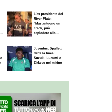
L'ex presidente del
River Plate:
"Mastantuono un
crack, può
i
esplodere alla
Fiorentina"
Juventus, Spalletti
è
detta la linea:
re
Suzuki, Lucumí e
n
Zirkzee nel mirino