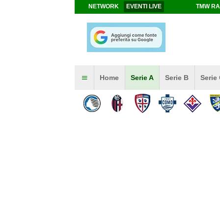
NETWORK
EVENTI LIVE
TMW RA
Home
Serie A
Serie B
Serie