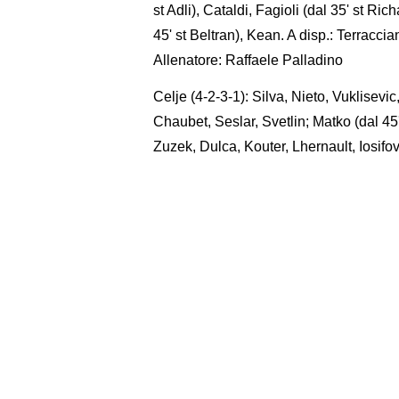
st Adli), Cataldi, Fagioli (dal 35' st R
45' st Beltran), Kean. A disp.: Terraccia
Allenatore: Raffaele Palladino
Celje (4-2-3-1): Silva, Nieto, Vuklisev
Chaubet, Seslar, Svetlin; Matko (dal 45
Zuzek, Dulca, Kouter, Lhernault, Iosifov