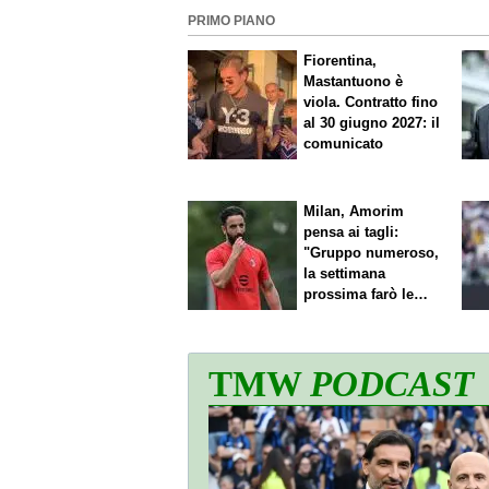
PRIMO PIANO
Fiorentina,
Mastantuono è
viola. Contratto fino
al 30 giugno 2027: il
comunicato
Milan, Amorim
pensa ai tagli:
"Gruppo numeroso,
la settimana
prossima farò le
scelte"
TMW
PODCAST