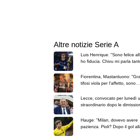
Altre notizie Serie A
Luis Henrique: "Sono felice all'
ho fiducia. Chivu mi parla tant
come un padre"
Fiorentina, Mastantuono: "Gra
tifosi viola per l'affetto, sono
entusiasta di giocare qui"
Lecce, convocato per lunedì 
straordinario dopo le dimission
Mencucci. I dettagli
Hauge: "Milan, dovevo avere
pazienza. Pioli? Dopo il gol all
Sampdoria zero spazi"