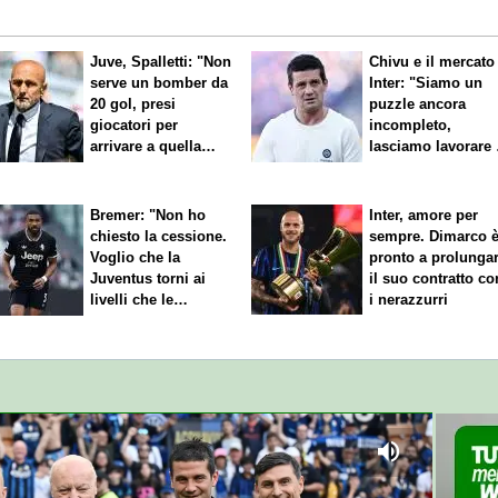
Juve, Spalletti: "Non
Chivu e il mercato
serve un bomber da
Inter: "Siamo un
20 gol, presi
puzzle ancora
giocatori per
incompleto,
arrivare a quella
lasciamo lavorare 
cifra"
nostri direttori"
Bremer: "Non ho
Inter, amore per
chiesto la cessione.
sempre. Dimarco 
Voglio che la
pronto a prolunga
Juventus torni ai
il suo contratto co
livelli che le
i nerazzurri
competono"