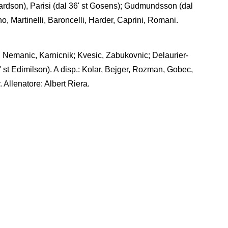
ichardson), Parisi (dal 36' st Gosens); Gudmundsson (dal
no, Martinelli, Baroncelli, Harder, Caprini, Romani.
ic, Nemanic, Karnicnik; Kvesic, Zabukovnic; Delaurier-
' st Edimilson). A disp.: Kolar, Bejger, Rozman, Gobec,
. Allenatore: Albert Riera.