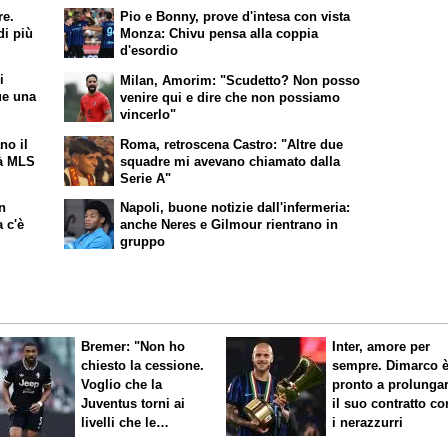
re.
Pio e Bonny, prove d'intesa con vista
di più
Monza: Chivu pensa alla coppia
d'esordio
i
Milan, Amorim: "Scudetto? Non posso
ue una
venire qui e dire che non possiamo
vincerlo"
no il
Roma, retroscena Castro: "Altre due
rà MLS
squadre mi avevano chiamato dalla
Serie A"
on
Napoli, buone notizie dall'infermeria:
 c'è
anche Neres e Gilmour rientrano in
gruppo
Bremer: "Non ho
Inter, amore per
chiesto la cessione.
sempre. Dimarco 
Voglio che la
pronto a prolunga
Juventus torni ai
il suo contratto co
livelli che le
i nerazzurri
competono"