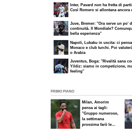
Inter, Pavard non ha fretta di parti
Così Romero si allontana ancora 
Juve, Bremer: "Ora serve un po' d
continuità. Il Mondiale? Comunq
bella esperienza"
Napoli, Lukaku in uscita: ci pensa
Monaco e club turchi. Poi valute
o Arabia
Juventus, Boga: "Rivalità sana c
Yildiz: siamo in competizione, ma
feeling"
PRIMO PIANO
Milan, Amorim
pensa ai tagli:
"Gruppo numeroso,
la settimana
prossima farò le
scelte"