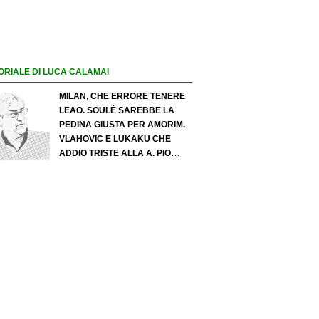
ORIALE DI LUCA CALAMAI
MILAN, CHE ERRORE TENERE
LEAO. SOULÈ SAREBBE LA
PEDINA GIUSTA PER AMORIM.
VLAHOVIC E LUKAKU CHE
ADDIO TRISTE ALLA A. PIO
ESPOSITO PUÒ SPOSTARE IL
VALORE DELL’INTER. COSA
CHIEDO A ZOLA