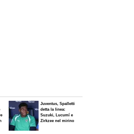
Juventus, Spalletti
è
detta la linea:
re
Suzuki, Lucumí e
n
Zirkzee nel mirino