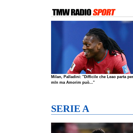
Milan, Palladini: "Difficile che Leao parta pe
mln ma Amorim può..."
SERIE A