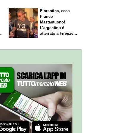
Fiorentina, ecco
Franco
Mastantuono!
L’argentino è
s.
atterrato a Firenze,
entusiasmo viola