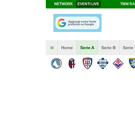
NETWORK
EVENTI LIVE
TMW RA
Home
Serie A
Serie B
Serie