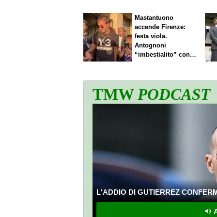
Mastantuono
accende Firenze:
festa viola.
Antognoni
“imbestialito” con
Commisso
TMW
PODCAST
L'ADDIO DI GUTIERREZ CONFERMA
A