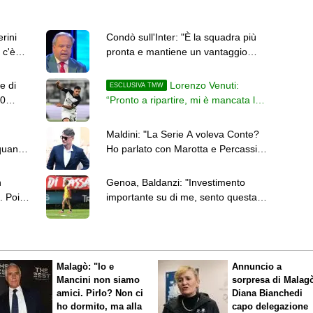
rini
Condò sull'Inter: "È la squadra più
 c'è
pronta e mantiene un vantaggio
sulle rivali"
e di
Lorenzo Venuti:
ESCLUSIVA TMW
50
“Pronto a ripartire, mi è mancata la
terra sotto i piedi con l’infortunio”
Maldini: "La Serie A voleva Conte?
quanto
Ho parlato con Marotta e Percassi,
nessun nome"
n
Genoa, Baldanzi: "Investimento
. Poi
importante su di me, sento questa
responsabilità"
Malagò: "Io e
Annuncio a
Mancini non siamo
sorpresa di Malag
amici. Pirlo? Non ci
Diana Bianchedi
ho dormito, ma alla
capo delegazione