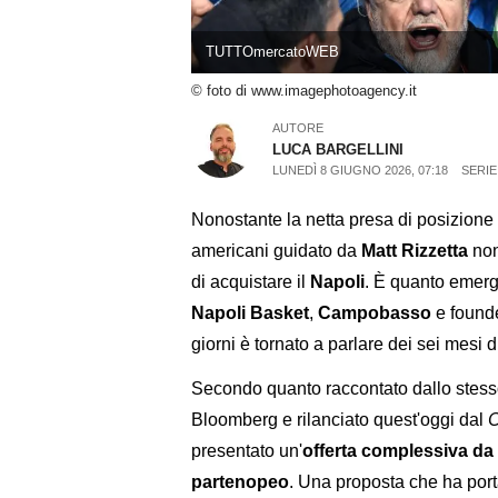
TUTTOmercatoWEB
© foto di www.imagephotoagency.it
AUTORE
LUCA BARGELLINI
LUNEDÌ 8 GIUGNO 2026, 07:18
SERIE
Nonostante la netta presa di posizione
americani guidato da
Matt Rizzetta
non
di acquistare il
Napoli
. È quanto emerge
Napoli Basket
,
Campobasso
e found
giorni è tornato a parlare dei sei mesi d
Secondo quanto raccontato dallo stesso
Bloomberg e rilanciato quest'oggi dal
C
presentato un'
offerta complessiva da c
partenopeo
. Una proposta che ha porta