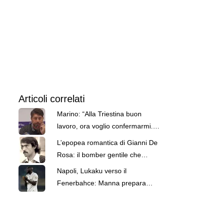
Articoli correlati
Marino: “Alla Triestina buon
lavoro, ora voglio confermarmi.
Napoli, Allegri ok per il dopo
L’epopea romantica di Gianni De
Conte. Li studio entrambi e De
Rosa: il bomber gentile che
Zerbi”
infiammò la provincia
Napoli, Lukaku verso il
Fenerbahce: Manna prepara
l’assalto a Gabriel Jesus