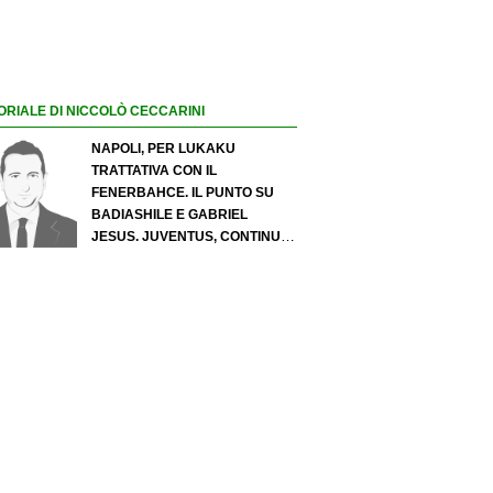
ORIALE DI NICCOLÒ CECCARINI
NAPOLI, PER LUKAKU
TRATTATIVA CON IL
FENERBAHCE. IL PUNTO SU
BADIASHILE E GABRIEL
JESUS. JUVENTUS, CONTINUA
IL PRESSING SU LUKUMI E IN
ATTACCO SI INSISTE PER
ZIRKZEE. PER SUZUKI
OFFERTA DA 35 MILIONI DEL
PSG