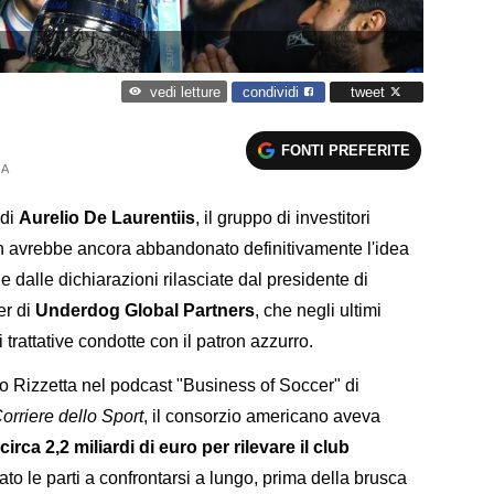
condividi
tweet
vedi letture
FONTI PREFERITE
 A
 di
Aurelio De Laurentiis
, il gruppo di investitori
 avrebbe ancora abbandonato definitivamente l'idea
 dalle dichiarazioni rilasciate dal presidente di
er di
Underdog Global Partners
, che negli ultimi
i trattative condotte con il patron azzurro.
 Rizzetta nel podcast "Business of Soccer" di
orriere dello Sport
, il consorzio americano aveva
irca 2,2 miliardi di euro per rilevare il club
to le parti a confrontarsi a lungo, prima della brusca