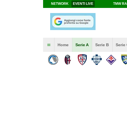
NETWORK
EVENTI LIVE
TMW RA
Home
Serie A
Serie B
Serie