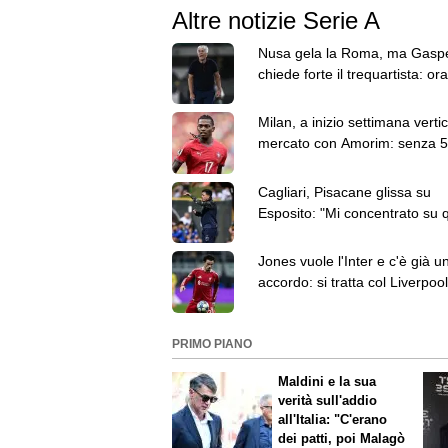
Altre notizie Serie A
Nusa gela la Roma, ma Gaspe
chiede forte il trequartista: ora
Fofana in pole
Milan, a inizio settimana vertic
mercato con Amorim: senza 
milioni Leao resta
Cagliari, Pisacane glissa su
Esposito: "Mi concentrato su 
hanno fatto i ragazzi"
Jones vuole l'Inter e c'è già u
accordo: si tratta col Liverpool
l'esterno destro
PRIMO PIANO
Maldini e la sua
verità sull'addio
all'Italia: "C'erano
dei patti, poi Malagò