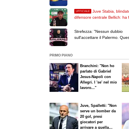
Ichem Ferrah
Juve Stabia, blindato
UFFICIALE
difensore centrale Bellich: ha 
per tre stagioni
Strefezza: "Nessun dubbio
sull'accettare il Palermo. Que
piazza merita la Serie A"
PRIMO PIANO
Branchini: "Non ho
parlato di Gabriel
Jesus-Napoli con
Allegri. I 'se' nel mio
lavoro..."
Juve, Spalletti: "Non
serve un bomber da
20 gol, presi
giocatori per
arrivare a quella