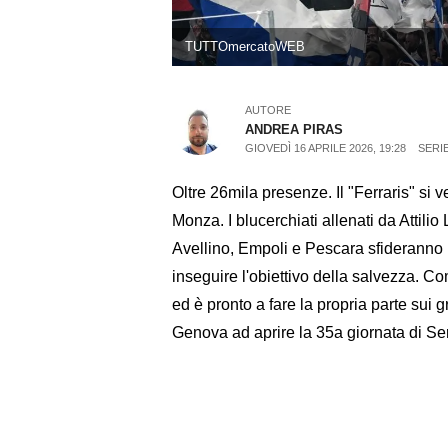
TUTTOmercatoWEB
AUTORE
ANDREA PIRAS
GIOVEDÌ 16 APRILE 2026, 19:28
SERIE
Oltre 26mila presenze. Il "Ferraris" si 
Monza. I blucerchiati allenati da Attili
Avellino, Empoli e Pescara sfideranno i
inseguire l'obiettivo della salvezza. Co
ed è pronto a fare la propria parte sui g
Genova ad aprire la 35a giornata di Ser