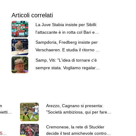
Articoli correlati
La Juve Stabia insiste per Sibilli:
l'attaccante è in rotta col Bari e
potrebbe partire
Sampdoria, Fredberg insiste per
Verschaeren. E studia il ritorno di
Pierini
Samp, Viti: "L'idea di tornare c'è
sempre stata. Vogliamo regalare
ai tifosi un'impresa"
on
Arezzo, Cagnano si presenta:
iettivo
"Società ambiziosa, qui per fare
cose importanti"
Cremonese, la rete di Stuckler
05
decide il test amichevole contro