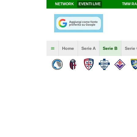
NETWORK
EVENTI LIVE
TMW RA
Home
Serie A
Serie B
Serie