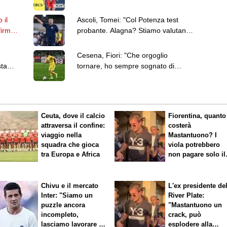
l'Hellas Verona
 il
Ascoli, Tomei: "Col Potenza test
firmato
probante. Alagna? Stiamo valutando
come sostituirlo"
Cesena, Fiori: "Che orgoglio
sta
tornare, ho sempre sognato di
segnare sotto la Curva Mare"
Ceuta, dove il calcio
Fiorentina, quanto
attraversa il confine:
costerà
viaggio nella
Mastantuono? I
squadra che gioca
viola potrebbero
tra Europa e Africa
non pagare solo il
60% dello stipend
Chivu e il mercato
L'ex presidente de
Inter: "Siamo un
River Plate:
puzzle ancora
"Mastantuono un
incompleto,
crack, può
lasciamo lavorare i
esplodere alla