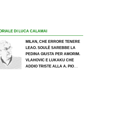
ORIALE DI LUCA CALAMAI
MILAN, CHE ERRORE TENERE
LEAO. SOULÈ SAREBBE LA
PEDINA GIUSTA PER AMORIM.
VLAHOVIC E LUKAKU CHE
ADDIO TRISTE ALLA A. PIO
ESPOSITO PUÒ SPOSTARE IL
VALORE DELL’INTER. COSA
CHIEDO A ZOLA