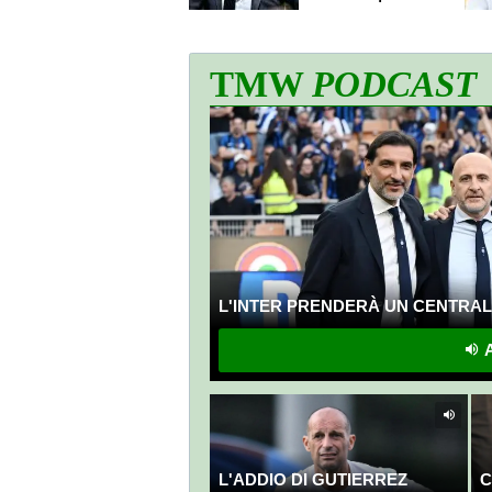
cifra"
TMW
PODCAST
L'INTER PRENDERÀ UN CENTRALE
A
L'ADDIO DI GUTIERREZ
C