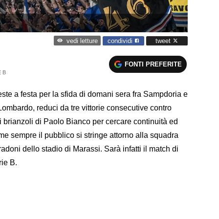
condividi
tweet
vedi letture
FONTI PREFERITE
 B
veste a festa per la sfida di domani sera fra Sampdoria e
o Lombardo, reduci da tre vittorie consecutive contro
 brianzoli di Paolo Bianco per cercare continuità ed
me sempre il pubblico si stringe attorno alla squadra
radoni dello stadio di Marassi. Sarà infatti il match di
ie B.