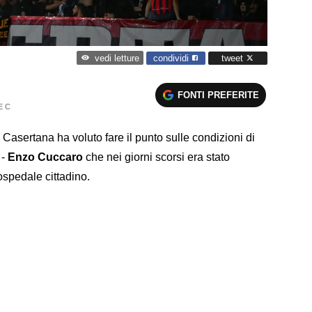
condividi
tweet
vedi letture
FONTI PREFERITE
E C
 Casertana ha voluto fare il punto sulle condizioni di
 -
Enzo Cuccaro
che nei giorni scorsi era stato
'ospedale cittadino.