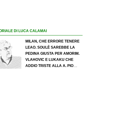
ORIALE DI LUCA CALAMAI
MILAN, CHE ERRORE TENERE
LEAO. SOULÈ SAREBBE LA
PEDINA GIUSTA PER AMORIM.
VLAHOVIC E LUKAKU CHE
ADDIO TRISTE ALLA A. PIO
ESPOSITO PUÒ SPOSTARE IL
VALORE DELL’INTER. COSA
CHIEDO A ZOLA