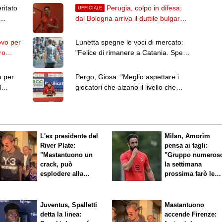
ritato
Perugia, colpo in difesa:
UFFICIALE
dal Bologna arriva il duttile bulgaro
Papazov in prestito
ovo per
Lunetta spegne le voci di mercato:
ro
"Felice di rimanere a Catania. Spero
di restare a lungo"
a per
Pergo, Giosa: "Meglio aspettare i
l
giocatori che alzano il livello che
prender gente per fare numero"
L'ex presidente del
Milan, Amorim
River Plate:
pensa ai tagli:
"Mastantuono un
"Gruppo numeros
crack, può
la settimana
esplodere alla
prossima farò le
Fiorentina"
scelte"
Juventus, Spalletti
Mastantuono
detta la linea:
accende Firenze: