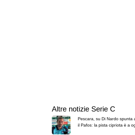
Altre notizie Serie C
Pescara, su Di Nardo spunta
il Pafos: la pista cipriota è a o
più accreditata?