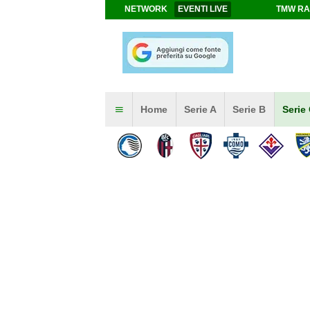
NETWORK
EVENTI LIVE
TMW RA
Home
Serie A
Serie B
Serie