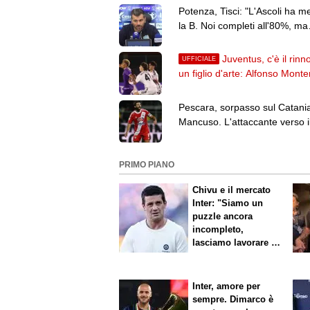
Potenza, Tisci: "L'Ascoli ha me
la B. Noi completi all'80%, ma
vogliamo passare il turno"
Juventus, c'è il rinn
UFFICIALE
un figlio d'arte: Alfonso Monte
firma fino al 2028
Pescara, sorpasso sul Catani
Mancuso. L'attaccante verso i
ritorno
PRIMO PIANO
Chivu e il mercato
Inter: "Siamo un
puzzle ancora
incompleto,
lasciamo lavorare i
nostri direttori"
Inter, amore per
sempre. Dimarco è