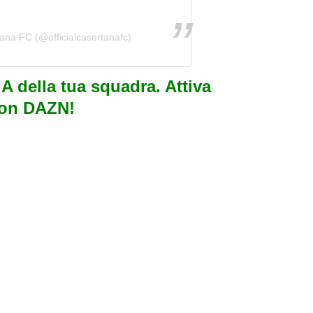
ana FC (@officialcasertanafc)
e A della tua squadra. Attiva
con DAZN!