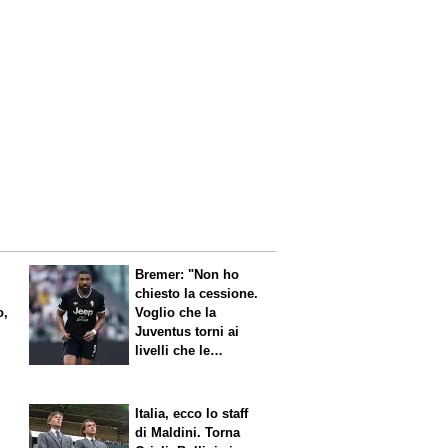
Bremer: "Non ho
chiesto la cessione.
o,
Voglio che la
Juventus torni ai
livelli che le
competono"
Italia, ecco lo staff
di Maldini. Torna