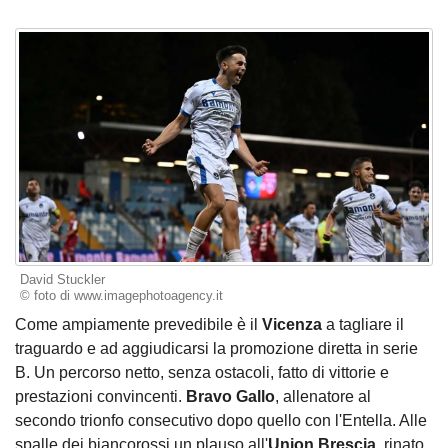
David Stuckler
© foto di www.imagephotoagency.it
Come ampiamente prevedibile è il
Vicenza
a tagliare il
traguardo e ad aggiudicarsi la promozione diretta in serie
B. Un percorso netto, senza ostacoli, fatto di vittorie e
prestazioni convincenti.
Bravo Gallo
, allenatore al
secondo trionfo consecutivo dopo quello con l'Entella. Alle
spalle dei biancorossi un plauso all'
Union Brescia
, rinato