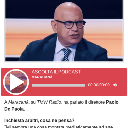
ASCOLTA IL PODCAST
MARACANÃ
00:00
/
00:00
A
Maracanà
, su
TMW Radio
, ha parlato il direttore
Paolo
De Paola
.
Inchiesta arbitri, cosa ne pensa?
"Mi sembra una cosa montata mediaticamente ad arte,