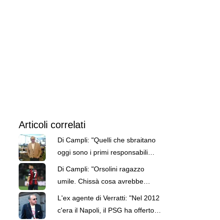
Articoli correlati
Di Campli: "Quelli che sbraitano
oggi sono i primi responsabili
della crisi: De Laurentiis e Lotito"
Di Campli: "Orsolini ragazzo
umile. Chissà cosa avrebbe
potuto fare alla Juventus"
L'ex agente di Verratti: "Nel 2012
c'era il Napoli, il PSG ha offerto