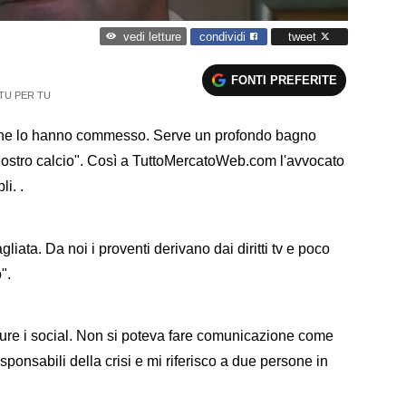
condividi
tweet
vedi letture
FONTI PREFERITE
 TU PER TU
mi che lo hanno commesso. Serve un profondo bagno
nostro calcio". Così a TuttoMercatoWeb.com l'avvocato
i. .
agliata. Da noi i proventi derivano dai diritti tv e poco
".
ure i social. Non si poteva fare comunicazione come
sponsabili della crisi e mi riferisco a due persone in