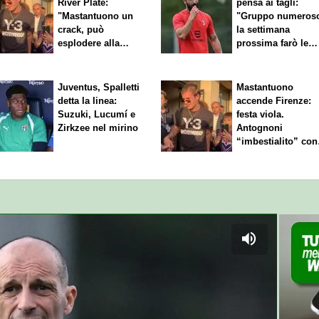
River Plate:
pensa ai tagli:
"Mastantuono un
"Gruppo numeros
crack, può
la settimana
esplodere alla
prossima farò le
Fiorentina"
scelte"
Juventus, Spalletti
Mastantuono
detta la linea:
accende Firenze:
Suzuki, Lucumí e
festa viola.
Zirkzee nel mirino
Antognoni
“imbestialito” con
Commisso