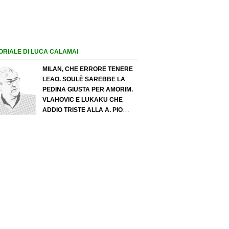
ORIALE DI LUCA CALAMAI
MILAN, CHE ERRORE TENERE
LEAO. SOULÈ SAREBBE LA
PEDINA GIUSTA PER AMORIM.
VLAHOVIC E LUKAKU CHE
ADDIO TRISTE ALLA A. PIO
ESPOSITO PUÒ SPOSTARE IL
VALORE DELL’INTER. COSA
CHIEDO A ZOLA