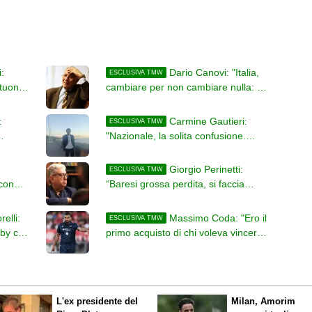
otto volte l'ingaggio"
:
Dario Canovi: "Italia,
ESCLUSIVA TMW
tuono!
cambiare per non cambiare nulla: se
il Consiglio Federale resta uguale
a Roma
torna tutto come prima. Pirlo era ok.
:
Carmine Gautieri:
ESCLUSIVA TMW
Roma, sì a Molina"
"Nazionale, la solita confusione.
i
Mancano i calciatori. Mercato, bene
orto il
la Fiorentina. Ma ora si muovano le
Giorgio Perinetti:
ESCLUSIVA TMW
big"
 con
“Baresi grossa perdita, si faccia
 chi è
Pallone d’Oro alla memoria.
empre
Mercato, brava la Fiorentina…
elli:
Massimo Coda: "Ero il
ESCLUSIVA TMW
on
anche per Andreazzoli. Caso
rby con
primo acquisto di chi voleva vincere,
Esposito-Cagliari, addio probabile”
ho ancora voglia di giocare e
aspetto il giro di attaccanti. Punto su
Adorante. Samp più completa
dell'anno scorso"
L'ex presidente del
Milan, Amorim