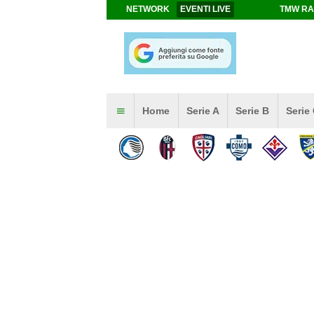
NETWORK
EVENTI LIVE
TMW RA
Home
Serie A
Serie B
Serie