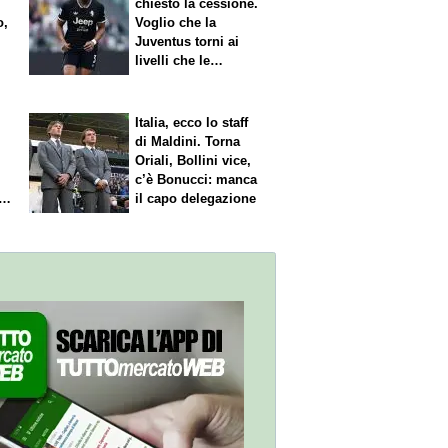
chiesto la cessione.
o,
Voglio che la
Juventus torni ai
livelli che le
competono"
Italia, ecco lo staff
di Maldini. Torna
Oriali, Bollini vice,
c’è Bonucci: manca
il capo delegazione