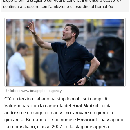
Dopo la prima stagione col Real Madrid C, il difensore classe '07
continua a crescere con l'ambizione di esordire al Bernabéu
© foto di www.imagephotoagency.it
C’è un terzino italiano ha stupito molti sui campi di
Valdebebas, con la camiseta del
Real Madrid
cucita
addosso e un sogno chiarissimo: arrivare un giorno a
giocare al Bernabéu. Il suo nome è
Emanuel
- passaporto
italo‑brasiliano, classe 2007 - e la stagione appena