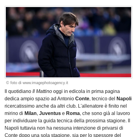
© foto di www.imagephotoagency.it
Il quotidiano
Il Mattino
oggi in edicola in prima pagina
dedica ampio spazio ad Antonio
Conte
, tecnico del
Napoli
ricercatissimo anche da altri club. L'allenatore è finito nel
mirino di
Milan
,
Juventus
e
Roma
, che sono già al lavoro
per individuare la guida tecnica della prossima stagione. Il
Napoli tuttavia non ha nessuna intenzione di privarsi di
Conte dopo una sola stagione, sia per lo spessore del