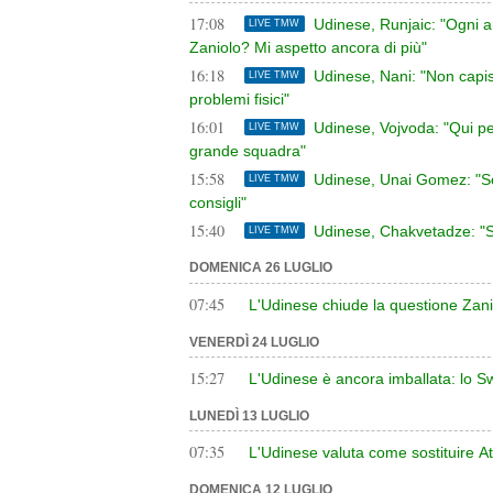
17:08
Udinese, Runjaic: "Ogni a
LIVE TMW
Zaniolo? Mi aspetto ancora di più"
16:18
Udinese, Nani: "Non capisc
LIVE TMW
problemi fisici"
16:01
Udinese, Vojvoda: "Qui pe
LIVE TMW
grande squadra"
15:58
Udinese, Unai Gomez: "So
LIVE TMW
consigli"
15:40
Udinese, Chakvetadze: "So
LIVE TMW
DOMENICA 26 LUGLIO
07:45
L'Udinese chiude la questione Zanio
VENERDÌ 24 LUGLIO
15:27
L'Udinese è ancora imballata: lo 
LUNEDÌ 13 LUGLIO
07:35
L'Udinese valuta come sostituire A
DOMENICA 12 LUGLIO