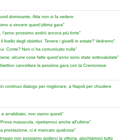
jlund dominante, Atta non si fa vedere
ssimo a vincere quest'ultima gara"
o, l'anno prossimo andrò ancora più forte"
 livello degli obiettivi. Tenere i gioielli in estate? Vedremo"
 qui. Conte? Non ci ha comunicato nulla"
bene, alcune cose fatte quest'anno sono state sottovalutate"
obiettivo cancellare la pessima gara con la Cremonese
in continuo dialogo per migliorare, a Napoli per chiudere
 e arrabbiato, non siamo questi"
rova maiuscola, ripetiamoci anche all'ultima"
ta prestazione, ci è mancato qualcosa"
oppo non possiamo goderci la vittoria, giochiamoci tutto