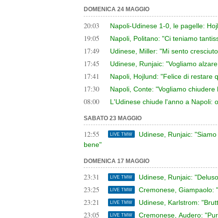
DOMENICA 24 MAGGIO
20:03
Napoli-Udinese 1-0, le pagelle: Ho
19:05
Napoli, Politano: "Ci teniamo tanti
17:49
Udinese, Miller: "Mi sento cresciut
17:45
Udinese, Runjaic: "Vogliamo alzare il
17:41
Napoli, Hojlund: "Felice di restare
17:30
Napoli, Conte: "Vogliamo chiudere 
08:00
L'Udinese chiude l'anno a Napoli: 
SABATO 23 MAGGIO
12:55
Udinese, Runjaic: "Siamo 
LIVE TMW
bene"
DOMENICA 17 MAGGIO
23:31
Udinese, Runjaic: "Deluso
LIVE TMW
23:25
Cremonese, Giampaolo: "P
LIVE TMW
23:21
Udinese, Karlstrom: "Brut
LIVE TMW
23:05
Cremonese, Audero: "Purtr
LIVE TMW