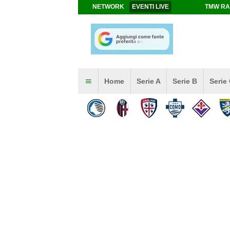
NETWORK
EVENTI LIVE
TMW RA
Home
Serie A
Serie B
Serie