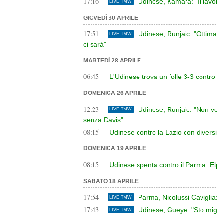
17:16
Udinese, Kamara: "Il lavo
LIVE TMW
GIOVEDÌ 30 APRILE
17:51
Udinese, Runjaic: "Ottim
LIVE TMW
ci sarà"
MARTEDÌ 28 APRILE
06:45
L'Udinese trova un folle 3-3 contro
DOMENICA 26 APRILE
12:23
Udinese, Runjaic: "Non v
LIVE TMW
senza Davis"
08:15
Udinese contro la Lazio con diversi
DOMENICA 19 APRILE
08:15
Udinese spenta contro il Parma: Elph
SABATO 18 APRILE
17:54
Parma, Nicolussi Caviglia:
LIVE TMW
17:43
Udinese, Gueye: "Sto migl
LIVE TMW