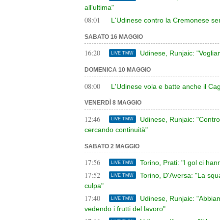
all'ultima"
08:01
L'Udinese contro la Cremonese senza
SABATO 16 MAGGIO
16:20
Udinese, Runjaic: "Vogliam
LIVE TMW
DOMENICA 10 MAGGIO
08:00
L'Udinese vola e batte anche il Ca
VENERDÌ 8 MAGGIO
12:46
Udinese, Runjaic: "Contro
LIVE TMW
cercando continuità"
SABATO 2 MAGGIO
17:56
Torino, Prati: "I gol ci h
LIVE TMW
17:52
Torino, D'Aversa: "La squ
LIVE TMW
culpa"
17:40
Udinese, Runjaic: "Abbiam
LIVE TMW
vedendo i frutti del lavoro"