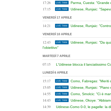
17:26
Parma, Cuesta: "Grande org
LIVE TMW
17:15
Udinese, Runjaic: "Sapeva
LIVE TMW
VENERDÌ 17 APRILE
14:21
Udinese, Runjaic: "Contro 
LIVE TMW
VENERDÌ 10 APRILE
12:43
Udinese, Runjaic: "Da qua
LIVE TMW
l'obiettivo"
MARTEDÌ 7 APRILE
07:15
L'Udinese blocca il lanciatissimo 
LUNEDÌ 6 APRILE
15:17
Como, Fabregas: "Meriti de
LIVE TMW
15:05
Udinese, Runjaic: "Piano 
LIVE TMW
14:55
Como, Smolcic: "Ci è manc
LIVE TMW
14:43
Udinese, Okoye: "Abbiamo 
LIVE TMW
14:39
Udinese-Como 0-0, le pagelle: la dif