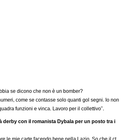
arrabbia se dicono che non è un bomber?
i numeri, come se contasse solo quanti gol segni. Io non
adra funzioni e vinca. Lavoro per il collettivo".
à derby con il romanista Dybala per un posto tra i
re le mie carte facendo bene nella Lazio. So che il ct