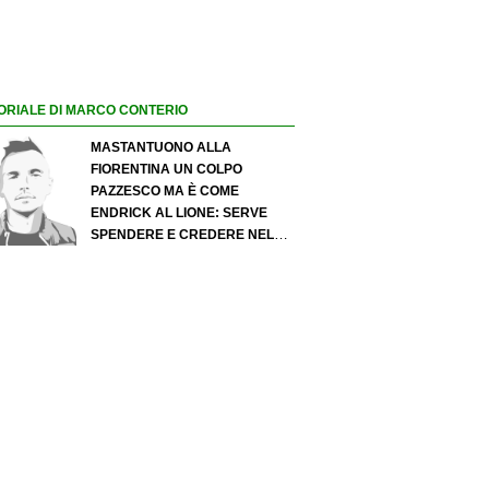
ORIALE DI MARCO CONTERIO
MASTANTUONO ALLA
FIORENTINA UN COLPO
PAZZESCO MA È COME
ENDRICK AL LIONE: SERVE
SPENDERE E CREDERE NELLO
SCOUTING PER I MIGLIORI
TALENTI. GIOVANI ITALIANI:
ATTENZIONE PERCHÉ
QUALCOSA STA CAMBIANDO
DAVVERO