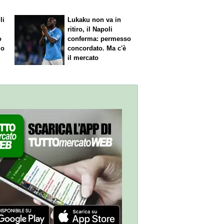
li
Lukaku non va in
ritiro, il Napoli
o
conferma: permesso
 o
concordato. Ma c'è
il mercato