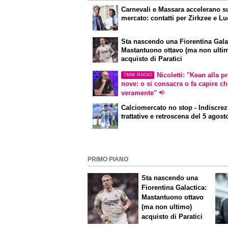
Carnevali e Massara accelerano s
mercato: contatti per Zirkzee e L
Sta nascendo una Fiorentina
Gala
Mastantuono ottavo (ma non ulti
acquisto di Paratici
Nicoletti: "Kean alla p
TMW RADIO
nove: o si consacra o fa capire ch
veramente"
Calciomercato
no stop - Indiscrez
trattative e retroscena del 5 agost
PRIMO PIANO
Sta nascendo una
Fiorentina
Galactica
:
Mastantuono ottavo
(ma non ultimo)
acquisto di Paratici