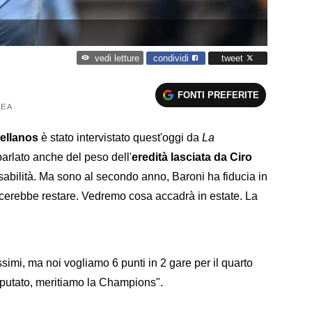
condividi
tweet
vedi letture
FONTI PREFERITE
E A
tellanos
è stato intervistato quest'oggi da
La
a parlato anche del peso dell'
eredità lasciata da Ciro
abilità. Ma sono al secondo anno, Baroni ha fiducia in
iacerebbe restare. Vedremo cosa accadrà in estate. La
ssimi, ma noi vogliamo 6 punti in 2 gare per il quarto
sputato, meritiamo la Champions".