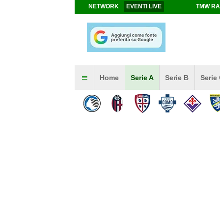
NETWORK
EVENTI LIVE
TMW RA
Home
Serie A
Serie B
Serie