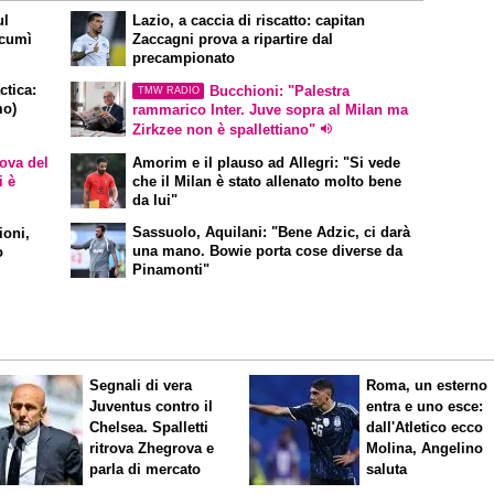
ul
Lazio, a caccia di riscatto: capitan
ucumì
Zaccagni prova a ripartire dal
precampionato
ctica
:
Bucchioni: "Palestra
TMW RADIO
mo)
rammarico Inter. Juve sopra al Milan ma
Zirkzee non è
spallettiano
"
rova del
Amorim e il plauso ad Allegri: "Si vede
i è
che il Milan è stato allenato molto bene
da lui"
Sassuolo, Aquilani: "Bene Adzic, ci darà
ioni,
una mano. Bowie porta cose diverse da
o
Pinamonti"
Segnali di vera
Roma, un esterno
Juventus contro il
entra e uno esce:
Chelsea. Spalletti
dall'Atletico ecco
ritrova Zhegrova e
Molina, Angelino
parla di mercato
saluta