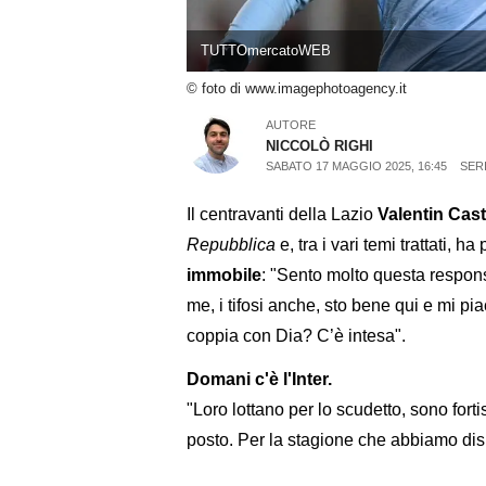
TUTTOmercatoWEB
© foto di www.imagephotoagency.it
AUTORE
NICCOLÒ RIGHI
SABATO 17 MAGGIO 2025, 16:45
SERI
Il centravanti della Lazio
Valentin Cas
Repubblica
e, tra i vari temi trattati, h
immobile
: "Sento molto questa respons
me, i tifosi anche, sto bene qui e mi p
coppia con Dia? C’è intesa".
Domani c'è l'Inter.
"Loro lottano per lo scudetto, sono forti
posto. Per la stagione che abbiamo di