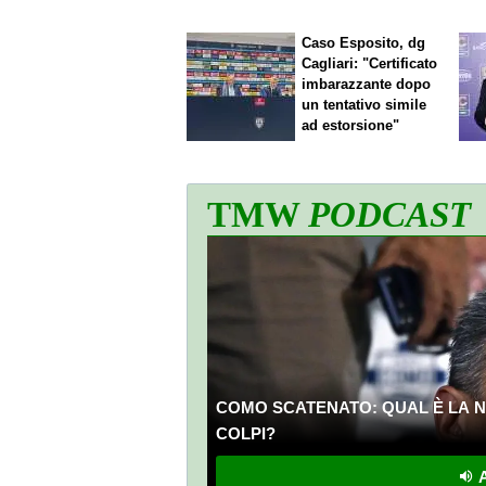
Caso Esposito, dg
Cagliari: "Certificato
imbarazzante dopo
un tentativo simile
ad estorsione"
TMW
PODCAST
COMO SCATENATO: QUAL È LA N
COLPI?
A