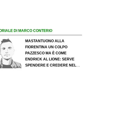
ORIALE DI MARCO CONTERIO
MASTANTUONO ALLA
FIORENTINA UN COLPO
PAZZESCO MA È COME
ENDRICK AL LIONE: SERVE
SPENDERE E CREDERE NELLO
SCOUTING PER I MIGLIORI
TALENTI. GIOVANI ITALIANI:
ATTENZIONE PERCHÉ
QUALCOSA STA CAMBIANDO
DAVVERO