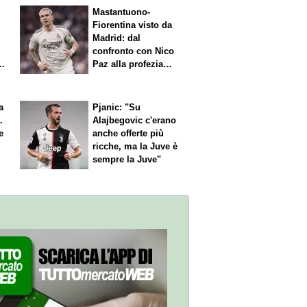
Mastantuono-
Fiorentina visto da
Madrid: dal
confronto con Nico
Paz alla profezia
sulla Serie A
a
Pjanic: "Su
.
Alajbegovic c'erano
e
anche offerte più
ricche, ma la Juve è
sempre la Juve"