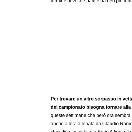
termine di volate partite da ben più lon
Per trovare un altro sorpasso in vett
del campionato bisogna tornare alla
queste settimane che però ora sembra 
anche allora allenata da Claudio Ranieri
classifica. In testa alla Serie A fino a