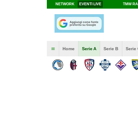
NETWORK
EVENTI LIVE
TMW RA
Home
Serie A
Serie B
Serie