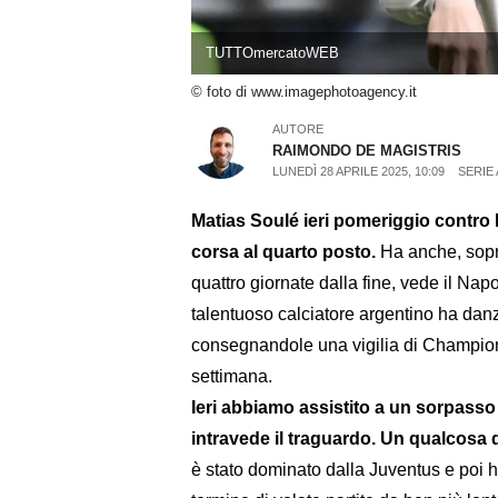
TUTTOmercatoWEB
© foto di www.imagephotoagency.it
AUTORE
RAIMONDO DE MAGISTRIS
LUNEDÌ 28 APRILE 2025, 10:09
SERIE 
Matias Soulé ieri pomeriggio contro l
corsa al quarto posto.
Ha anche, sopra
quattro giornate dalla fine, vede il Napol
talentuoso calciatore argentino ha danz
consegnandole una vigilia di Champion
settimana.
Ieri abbiamo assistito a un sorpasso 
intravede il traguardo. Un qualcosa d
è stato dominato dalla Juventus e poi ha