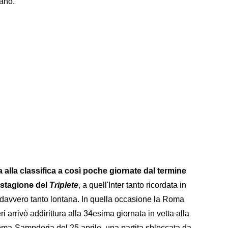
tano.
a alla classifica a così poche giornate dal termine
 stagione del
Triplete
, a quell'Inter tanto ricordata in
davvero tanto lontana. In quella occasione la Roma
 arrivò addirittura alla 34esima giornata in vetta alla
 Roma-Sampdoria del 25 aprile, una partita sbloccata da