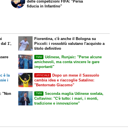
delle competizioni FIFA: "Persa
fiducia in Infantino"
ni
Fiorentina, c'è anche il Bologna su
dal 1',
Piccoli: i rossoblù valutano l'acquisto a
titolo definitivo
ssere
Udinese, Runjaic: "Perse alcune
TMW
amichevoli, ma conta vincere le gare
importanti"
c è la
Dopo un mese il Sassuolo
UFFICIALE
sie i
cambia idea e riaccoglie Satalino:
"Bentornato Giacomo"
o: "Non
Seconda maglia Udinese svelata,
TMW
Collavino: "C'è tutto: i mari, i monti,
tradizione e innovazione"