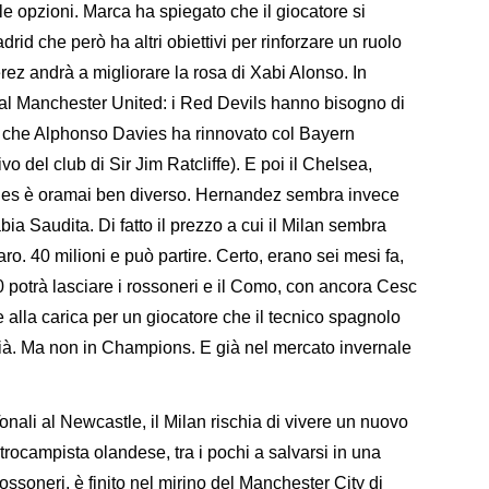
e opzioni. Marca ha spiegato che il giocatore si
rid che però ha altri obiettivi per rinforzare un ruolo
ez andrà a migliorare la rosa di Xabi Alonso. In
 al Manchester United: i Red Devils hanno bisogno di
o che Alphonso Davies ha rinnovato col Bayern
o del club di Sir Jim Ratcliffe). E poi il Chelsea,
 Blues è oramai ben diverso. Hernandez sembra invece
bia Saudita. Di fatto il prezzo a cui il Milan sembra
. 40 milioni e può partire. Certo, erano sei mesi fa,
 potrà lasciare i rossoneri e il Como, con ancora Cesc
alla carica per un giocatore che il tecnico spagnolo
già. Ma non in Champions. E già nel mercato invernale
ali al Newcastle, il Milan rischia di vivere un nuovo
ntrocampista olandese, tra i pochi a salvarsi in una
ssoneri, è finito nel mirino del Manchester City di