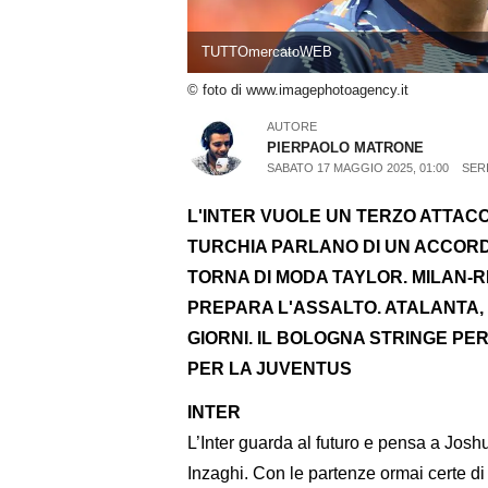
TUTTOmercatoWEB
© foto di www.imagephotoagency.it
AUTORE
PIERPAOLO MATRONE
SABATO 17 MAGGIO 2025, 01:00
SERI
L'INTER VUOLE UN TERZO ATTACC
TURCHIA PARLANO DI UN ACCOR
TORNA DI MODA TAYLOR. MILAN-RE
PREPARA L'ASSALTO. ATALANTA, 
GIORNI. IL BOLOGNA STRINGE PE
PER LA JUVENTUS
INTER
L’Inter guarda al futuro e pensa a Josh
Inzaghi. Con le partenze ormai certe d