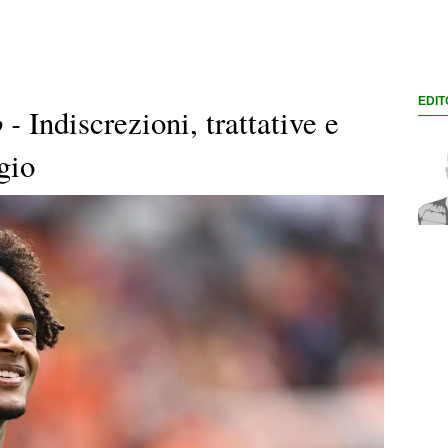
EDIT
 -
Indiscrezioni, trattative e
gio