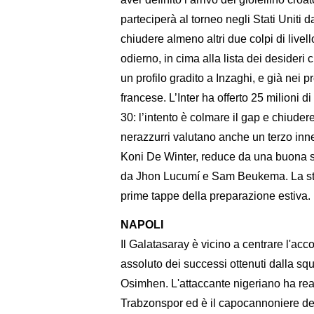
parteciperà al torneo negli Stati Uniti 
chiudere almeno altri due colpi di livel
odierno, in cima alla lista dei desideri
un profilo gradito a Inzaghi, e già nei 
francese. L’Inter ha offerto 25 milioni 
30: l’intento è colmare il gap e chiudere
nerazzurri valutano anche un terzo innes
Koni De Winter, reduce da una buona s
da Jhon Lucumí e Sam Beukema. La strat
prime tappe della preparazione estiva.
NAPOLI
Il Galatasaray è vicino a centrare l'ac
assoluto dei successi ottenuti dalla s
Osimhen. L'attaccante nigeriano ha real
Trabzonspor ed è il capocannoniere dell