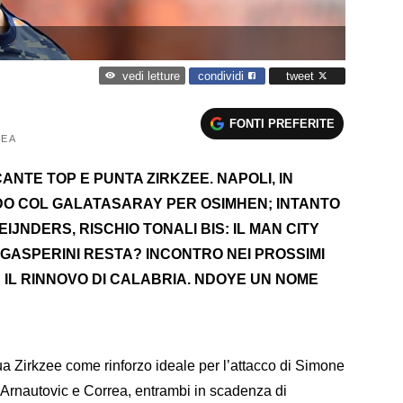
condividi
tweet
vedi letture
FONTI PREFERITE
E A
ANTE TOP E PUNTA ZIRKZEE. NAPOLI, IN
DO COL GALATASARAY PER OSIMHEN; INTANTO
IJNDERS, RISCHIO TONALI BIS: IL MAN CITY
GASPERINI RESTA? INCONTRO NEI PROSSIMI
R IL RINNOVO DI CALABRIA. NDOYE UN NOME
ua Zirkzee come rinforzo ideale per l’attacco di Simone
i Arnautovic e Correa, entrambi in scadenza di