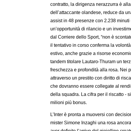
contratto, la dirigenza nerazzurra è alla
dell’attaccante olandese, reduce da un
assist in 48 presenze con 2.238 minuti 
un’opportunità di rilancio e un investim
dal Corriere dello Sport, “non è scontat
il tentativo in corso conferma la volont
estivo, anche grazie a risorse economich
tandem titolare Lautaro-Thuram un terzo 
freschezza e profondità alla rosa. Nei 
attraverso un prestito con diritto di ris
che dovranno essere collegate al rendim
della squadra. La cifra per il riscatto -
milioni più bonus.
L’Inter è pronta a muoversi con decisi
mister Simone Inzaghi una rosa ancora 
aver definito l’arrivo del gioiellino croa