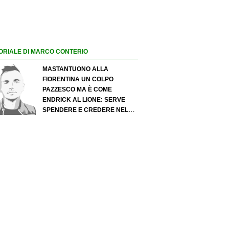
ORIALE DI MARCO CONTERIO
MASTANTUONO ALLA
FIORENTINA UN COLPO
PAZZESCO MA È COME
ENDRICK AL LIONE: SERVE
SPENDERE E CREDERE NELLO
SCOUTING PER I MIGLIORI
TALENTI. GIOVANI ITALIANI:
ATTENZIONE PERCHÉ
QUALCOSA STA CAMBIANDO
DAVVERO