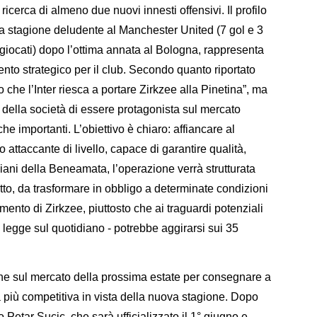
 ricerca di almeno due nuovi innesti offensivi. Il profilo
a stagione deludente al Manchester United (7 gol e 3
giocati) dopo l’ottima annata al Bologna, rappresenta
ento strategico per il club. Secondo quanto riportato
o che l’Inter riesca a portare Zirkzee alla Pinetina”, ma
à della società di essere protagonista sul mercato
e importanti. L’obiettivo è chiaro: affiancare al
attaccante di livello, capace di garantire qualità,
piani della Beneamata, l’operazione verrà strutturata
catto, da trasformare in obbligo a determinate condizioni
ento di Zirkzee, piuttosto che ai traguardi potenziali
 si legge sul quotidiano - potrebbe aggirarsi sui 35
one sul mercato della prossima estate per consegnare a
più competitiva in vista della nuova stagione. Dopo
to Petar Sucic, che sarà ufficializzato il 1° giugno e