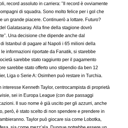
poli, record assoluto in carriera: "Il record è ovviamente
compagni di squadra. Sono molto felice per i gol che
me un grande piacere. Continuerò a lottare. Futuro?
 del Galatasaray. Alla fine della stagione dovrò
te". Una decisione che dipende anche dal
di Istanbul di pagare al Napoli i 65 milioni della
le informazioni riportate da Fanatik, si starebbe
società sarebbe stato raggiunto per il pagamento
atore sarebbe stato offerto uno stipendio da ben 12
ier, Liga o Serie A: Osimhen può restare in Turchia.
 interesse Kenneth Taylor, centrocampista di proprietà
divisie, sei in Europa League (con due passaggi
azioni. Il suo nome è già uscito per gli azzurri, anche
, però, è stato scelto di non spendere e prendere in
e cambieranno. Taylor può giocare sia come Lobotka,
 difesa, sia come mezz'ala. Dunque potrebbe essere un