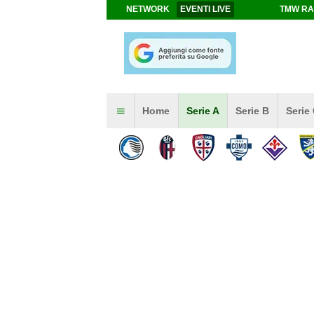
NETWORK
EVENTI LIVE
TMW RA
Home
Serie A
Serie B
Serie