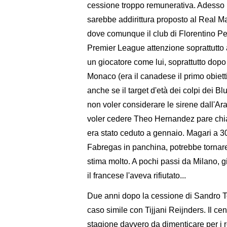
cessione troppo remunerativa. Adesso l
sarebbe addirittura proposto al Real Mad
dove comunque il club di Florentino Per
Premier League attenzione soprattutto
un giocatore come lui, soprattutto dop
Monaco (era il canadese il primo obiettiv
anche se il target d'età dei colpi dei
non voler considerare le sirene dall'Ara
voler cedere Theo Hernandez pare chiaro
era stato ceduto a gennaio. Magari a 30
Fabregas in panchina, potrebbe tornare 
stima molto. A pochi passi da Milano, 
il francese l'aveva rifiutato...
Due anni dopo la cessione di Sandro Ton
caso simile con Tijjani Reijnders. Il ce
stagione davvero da dimenticare per i ro