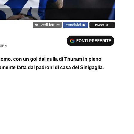
condividi
tweet
vedi letture
FONTI PREFERITE
IE A
l Como, con un gol dal nulla di Thuram in pieno
camente fatta dai padroni di casa del Sinigaglia.