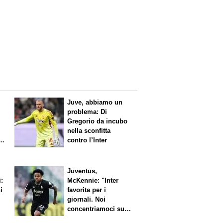
Juve, abbiamo un
problema: Di
Gregorio da incubo
nella sconfitta
contro l’Inter
Juventus,
i:
McKennie: "Inter
i
favorita per i
giornali. Noi
concentriamoci sul
nostro gioco"