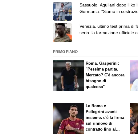
Sassuolo, Aquilani dopo il ko i
Germania: "Siamo in costruzi
ma vedo progressi"
Venezia, ultimo test prima di f
serio: la formazione ufficiale c
Brest
PRIMO PIANO
Roma, Gasperini:
"Pessima partita.
Mercato? C'è ancora
bisogno di
qualcosa"
La Roma e
Pellegrini avanti
insieme: c'è la firma
sul rinnovo di
contratto fino al
2027