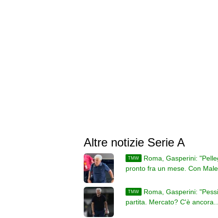
Altre notizie Serie A
Roma, Gasperini: "Pelleg
TMW
pronto fra un mese. Con Mal
serve pazienza"
Roma, Gasperini: "Pes
TMW
partita. Mercato? C'è ancora
bisogno di qualcosa"