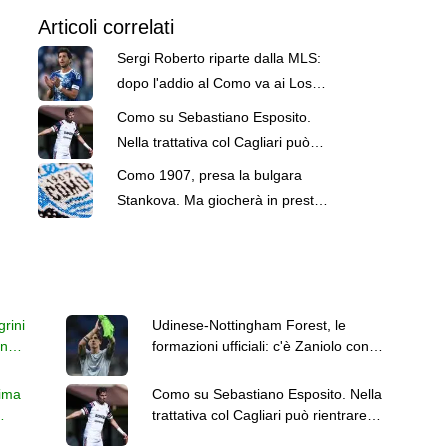
Articoli correlati
Sergi Roberto riparte dalla MLS:
dopo l'addio al Como va ai Los
Angeles Galaxy
Como su Sebastiano Esposito.
Nella trattativa col Cagliari può
rientrare Van der Brempt
Como 1907, presa la bulgara
Stankova. Ma giocherà in prestito
al Lumezzane
rini
Udinese-Nottingham Forest, le
en
formazioni ufficiali: c'è Zaniolo con
Davis ed Ekkelenkamp
sima
Como su Sebastiano Esposito. Nella
trattativa col Cagliari può rientrare
Van der Brempt