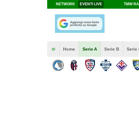
NETWORK
EVENTI LIVE
TMW RA
Home
Serie A
Serie B
Serie