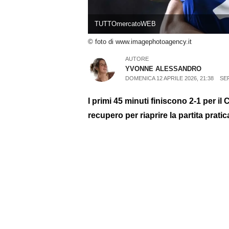
TUTTOmercatoWEB
© foto di www.imagephotoagency.it
AUTORE
YVONNE ALESSANDRO
DOMENICA 12 APRILE 2026, 21:38
SER
I primi 45 minuti finiscono 2-1 per i
recupero per riaprire la partita prati