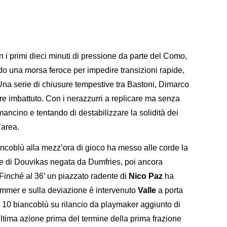
n i primi dieci minuti di pressione da parte del Como,
o una morsa feroce per impedire transizioni rapide,
. Una serie di chiusure tempestive tra Bastoni, Dimarco
e imbattuto. Con i nerazzurri a replicare ma senza
 mancino e tentando di destabilizzare la solidità dei
’area.
ncoblù alla mezz’ora di gioco ha messo alle corde la
ce di Douvikas negata da Dumfries, poi ancora
. Finché al 36’ un piazzato radente di
Nico Paz
ha
ommer e sulla deviazione è intervenuto
Valle
a porta
o 10 biancoblù su rilancio da playmaker aggiunto di
ultima azione prima del termine della prima frazione