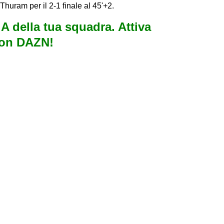
huram per il 2-1 finale al 45'+2.
e A della tua squadra. Attiva
con DAZN!