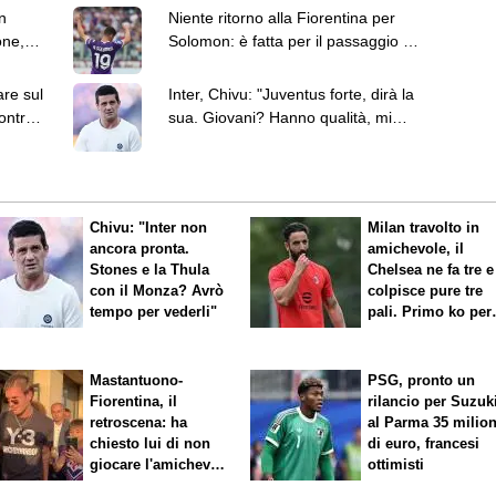
n
Niente ritorno alla Fiorentina per
one,
Solomon: è fatta per il passaggio al
West Ham
are sul
Inter, Chivu: "Juventus forte, dirà la
ontro il
sua. Giovani? Hanno qualità, mi
interessa la reazione"
Chivu: "Inter non
Milan travolto in
ancora pronta.
amichevole, il
Stones e la Thula
Chelsea ne fa tre e
con il Monza? Avrò
colpisce pure tre
tempo per vederli"
pali. Primo ko per
Amorim
Mastantuono-
PSG, pronto un
Fiorentina, il
rilancio per Suzuk
retroscena: ha
al Parma 35 milion
chiesto lui di non
di euro, francesi
giocare l'amichevole
ottimisti
di sabato