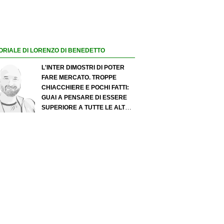
ORIALE DI LORENZO DI BENEDETTO
L'INTER DIMOSTRI DI POTER
FARE MERCATO. TROPPE
CHIACCHIERE E POCHI FATTI:
GUAI A PENSARE DI ESSERE
SUPERIORE A TUTTE LE ALTRE
A PRESCINDERE. JUVE, IL
PORTIERE PUÒ DIVENTARE UN
"PROBLEMA". MILAN-LEAO,
SERVE UNA DECISIONE NETTA