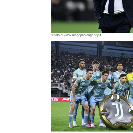
© foto di www.imagephotoagency.it