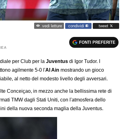
condividi
tweet
vedi letture
FONTI PREFERITE
IE A
ndiale per Club per la
Juventus
di Igor Tudor. I
tono agilmente 5-0 l'
Al Ain
mostrando un gioco
abile, al netto del modesto livello degli avversari.
te Conceiçao, in mezzo anche la bellissima rete di
firmati TMW dagli Stati Uniti, con l'atmosfera dello
gini della nuova seconda maglia della Juventus.