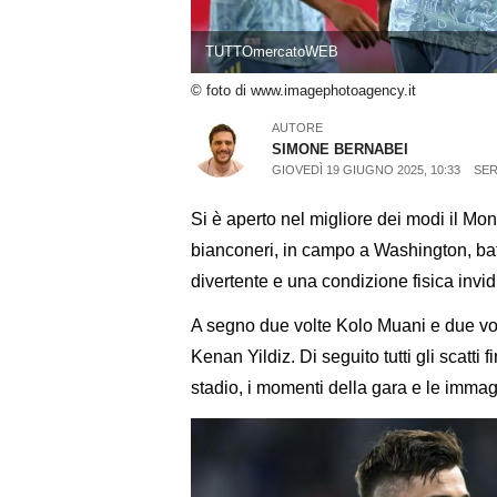
TUTTOmercatoWEB
© foto di www.imagephotoagency.it
AUTORE
SIMONE BERNABEI
GIOVEDÌ 19 GIUGNO 2025, 10:33
SER
Si è aperto nel migliore dei modi il Mo
bianconeri, in campo a Washington, bat
divertente e una condizione fisica invidi
A segno due volte Kolo Muani e due vol
Kenan Yildiz. Di seguito tutti gli scatti 
stadio, i momenti della gara e le imma