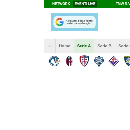
NETWORK
EVENTI LIVE
TMW RA
Home
Serie A
Serie B
Serie