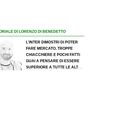
ORIALE DI LORENZO DI BENEDETTO
L'INTER DIMOSTRI DI POTER
FARE MERCATO. TROPPE
CHIACCHIERE E POCHI FATTI:
GUAI A PENSARE DI ESSERE
SUPERIORE A TUTTE LE ALTRE
A PRESCINDERE. JUVE, IL
PORTIERE PUÒ DIVENTARE UN
"PROBLEMA". MILAN-LEAO,
SERVE UNA DECISIONE NETTA