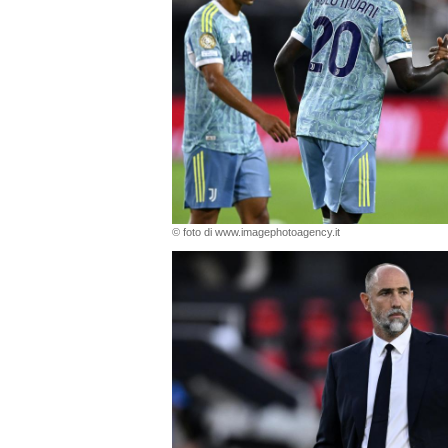
© foto di www.imagephotoagency.it