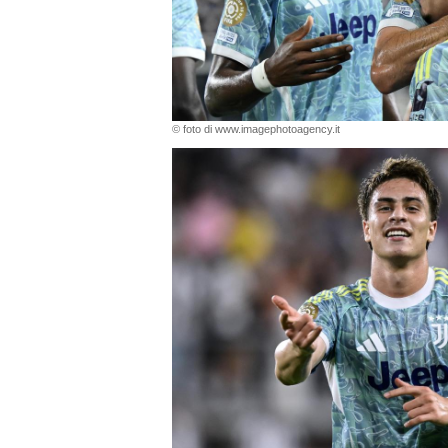
© foto di www.imagephotoagency.it