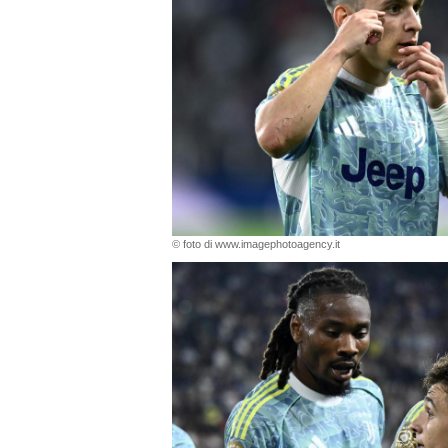
© foto di www.imagephotoagency.it