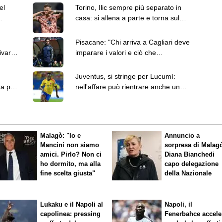
el
Torino, Ilic sempre più separato in
casa: si allena a parte e torna sul
mercato
Pisacane: "Chi arriva a Cagliari deve
ivare
imparare i valori e ciò che
rappresenta la maglia"
Juventus, si stringe per Lucumì:
ta per
nell'affare può rientrare anche una
contropartita
Malagò: "Io e
Annuncio a
Mancini non siamo
sorpresa di Malag
amici. Pirlo? Non ci
Diana Bianchedi
ho dormito, ma alla
capo delegazione
fine scelta giusta"
della Nazionale
Lukaku e il Napoli al
Napoli, il
capolinea: pressing
Fenerbahce accele