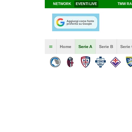
NETWORK
EVENTI LIVE
TMW RA
Home
Serie A
Serie B
Serie