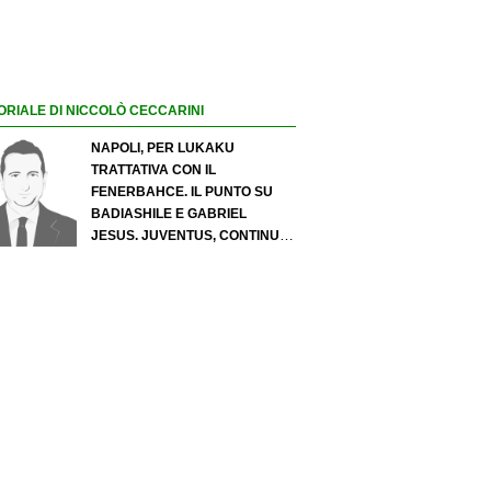
ORIALE DI NICCOLÒ CECCARINI
NAPOLI, PER LUKAKU
TRATTATIVA CON IL
FENERBAHCE. IL PUNTO SU
BADIASHILE E GABRIEL
JESUS. JUVENTUS, CONTINUA
IL PRESSING SU LUKUMI E IN
ATTACCO SI INSISTE PER
ZIRKZEE. PER SUZUKI
OFFERTA DA 35 MILIONI DEL
PSG