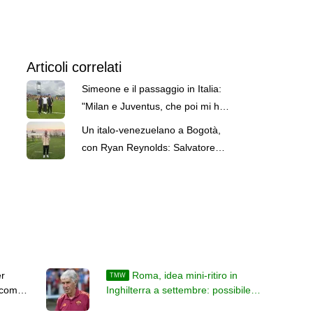
Articoli correlati
Simeone e il passaggio in Italia:
"Milan e Juventus, che poi mi ha
riportato in Venezuela"
Un italo-venezuelano a Bogotà,
con Ryan Reynolds: Salvatore
Simeone si racconta
er
Roma, idea mini-ritiro in
TMW
 come
Inghilterra a settembre: possibile
amichevole con il Watford di Bove