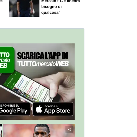
 5
Mercato? C'è ancora
n
bisogno di
qualcosa"