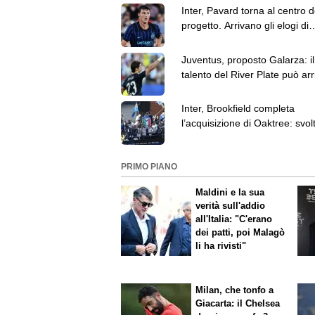
Inter, Pavard torna al centro d
progetto. Arrivano gli elogi di
Thuram sui social
Juventus, proposto Galarza: il
talento del River Plate può arr
per 6 milioni
Inter, Brookfield completa
l’acquisizione di Oaktree: svol
il futuro del club?
PRIMO PIANO
Maldini e la sua
verità sull'addio
all'Italia: "C'erano
dei patti, poi Malagò
li ha rivisti"
Milan, che tonfo a
Giacarta: il Chelsea