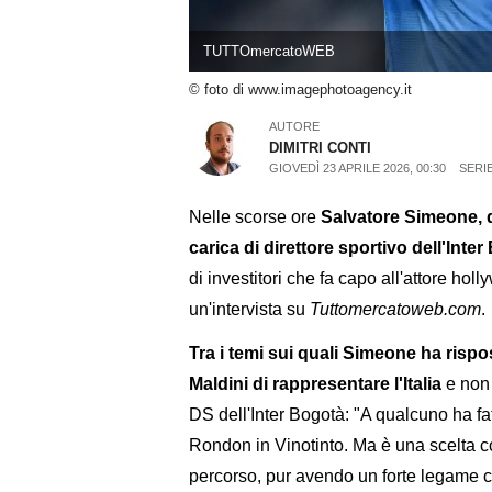
TUTTOmercatoWEB
© foto di www.imagephotoagency.it
AUTORE
DIMITRI CONTI
GIOVEDÌ 23 APRILE 2026, 00:30
SERIE
Nelle scorse ore
Salvatore Simeone, d
carica di direttore sportivo dell'Inte
di investitori che fa capo all'attore ho
un'intervista su
Tuttomercatoweb.com
.
Tra i temi sui quali Simeone ha rispo
Maldini di rappresentare l'Italia
e non 
DS dell'Inter Bogotà: "A qualcuno ha fat
Rondon in Vinotinto. Ma è una scelta c
percorso, pur avendo un forte legame c