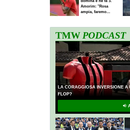
domina e ne fa 3.
Amorim: "Rosa
ampia, faremo
scelte"
TMW
PODCAST
LA CORAGGIOSA INVERSIONE A 
FLOP?
A