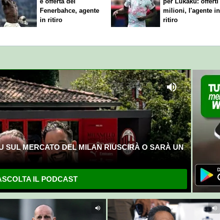
e offerta del
per Lukaku: offerti
Fenerbahce, agente
milioni, l'agente i
in ritiro
ritiro
U SUL MERCATO DEL MILAN RIUSCIRÀ O SARÀ UN
SCOLTA IL PODCAST