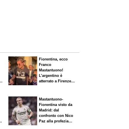
Fiorentina, ecco
Franco
Mastantuono!
L’argentino è
s.
atterrato a Firenze,
entusiasmo viola
Mastantuono-
Fiorentina visto da
Madrid: dal
confronto con Nico
Paz alla profezia
sulla Serie A