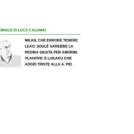
ORIALE DI LUCA CALAMAI
MILAN, CHE ERRORE TENERE
LEAO. SOULÈ SAREBBE LA
PEDINA GIUSTA PER AMORIM.
VLAHOVIC E LUKAKU CHE
ADDIO TRISTE ALLA A. PIO
ESPOSITO PUÒ SPOSTARE IL
VALORE DELL’INTER. COSA
CHIEDO A ZOLA