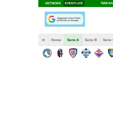
NETWORK
EVENTI LIVE
TMW RA
Home
Serie A
Serie B
Serie