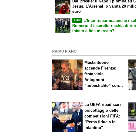
Dal Brasile: il Napoli piomba su G
Jesus. L'Arsenal lo valuta 20 mili
euro
L'Inter risparmia anche i sol
TMW
Romero: il tesoretto rischia di ri
intatto a fine mercato?
PRIMO PIANO
Mastantuono
accende Firenze:
festa viola.
Antognoni
“imbestialito” con
Commisso
La UEFA ribadisce il
boicottaggio delle
competizioni FIFA:
"Persa fiducia in
Infantino"