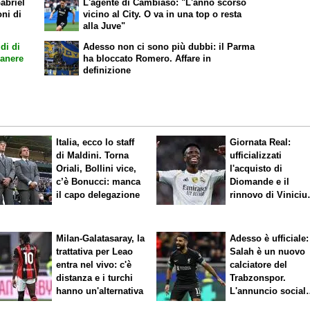
abriel
L'agente di Cambiaso: "L'anno scorso
oni di
vicino al City. O va in una top o resta
alla Juve"
di di
Adesso non ci sono più dubbi: il Parma
manere
ha bloccato Romero. Affare in
definizione
Italia, ecco lo staff
Giornata Real:
di Maldini. Torna
ufficializzati
Oriali, Bollini vice,
l'acquisto di
c’è Bonucci: manca
Diomande e il
il capo delegazione
rinnovo di Viniciu
Sfuma Rodri
Milan-Galatasaray, la
Adesso è ufficiale:
trattativa per Leao
Salah è un nuovo
entra nel vivo: c'è
calciatore del
distanza e i turchi
Trabzonspor.
hanno un'alternativa
L'annuncio social
del club