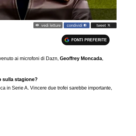
condividi
tweet
vedi letture
FONTI PREFERITE
rvenuto ai microfoni di Dazn,
Geoffrey Moncada
,
o sulla stagione?
ica in Serie A. Vincere due trofei sarebbe importante,