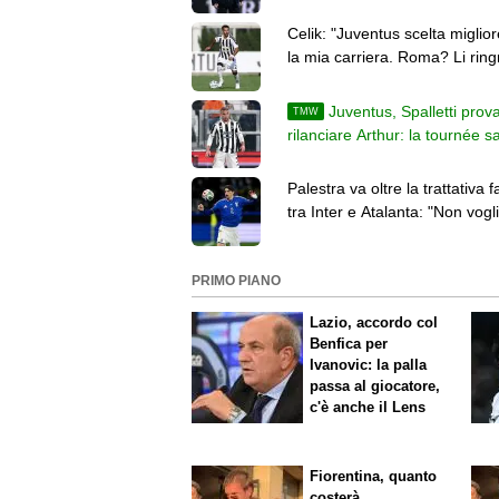
prendergli giocatori"
Celik: "Juventus scelta miglior
la mia carriera. Roma? Li ring
sono migliorato"
Juventus, Spalletti prov
TMW
rilanciare Arthur: la tournée s
decisiva per il suo futuro
Palestra va oltre la trattativa fa
tra Inter e Atalanta: "Non vogl
pensare al passato"
PRIMO PIANO
Lazio, accordo col
Benfica per
Ivanovic: la palla
passa al giocatore,
c'è anche il Lens
Fiorentina, quanto
costerà