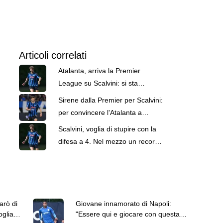
Articoli correlati
Atalanta, arriva la Premier
League su Scalvini: si sta
informando il Newcastle
Sirene dalla Premier per Scalvini:
per convincere l'Atalanta a
trattare servono 50 milioni
Scalvini, voglia di stupire con la
difesa a 4. Nel mezzo un record
"scuola Atalanta"
arò di
Giovane innamorato di Napoli:
oglia a
"Essere qui e giocare con questa