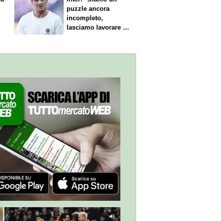
puzzle ancora
incompleto,
lasciamo lavorare i
nostri direttori"