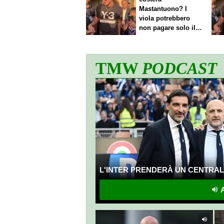
Mastantuono? I
viola potrebbero
non pagare solo il
60% dello stipendio
TMW
PODCAST
L'INTER PRENDERÀ UN CENTRALE
A