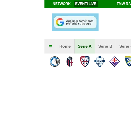
NETWORK
EVENTI LIVE
TMW RA
Home
Serie A
Serie B
Serie