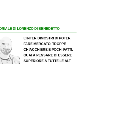
ORIALE DI LORENZO DI BENEDETTO
L'INTER DIMOSTRI DI POTER
FARE MERCATO. TROPPE
CHIACCHIERE E POCHI FATTI:
GUAI A PENSARE DI ESSERE
SUPERIORE A TUTTE LE ALTRE
A PRESCINDERE. JUVE, IL
PORTIERE PUÒ DIVENTARE UN
"PROBLEMA". MILAN-LEAO,
SERVE UNA DECISIONE NETTA