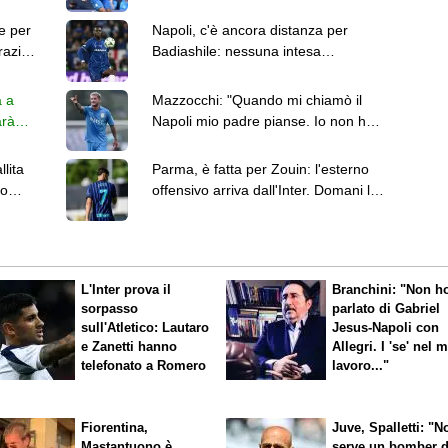
maglia è un sogno"
e per
Napoli, c'è ancora distanza per
razio,
Badiashile: nessuna intesa
nonostante i contatti odierni
a a
Mazzocchi: "Quando mi chiamò il
arà
Napoli mio padre pianse. Io non ho
realizzato subito"
llita
Parma, è fatta per Zouin: l'esterno
io
offensivo arriva dall'Inter. Domani le
visite mediche
L'Inter prova il
Branchini: "Non h
sorpasso
parlato di Gabriel
sull'Atletico: Lautaro
Jesus-Napoli con
e Zanetti hanno
Allegri. I 'se' nel 
telefonato a Romero
lavoro..."
Fiorentina,
Juve, Spalletti: "N
Mastantuono è
serve un bomber 