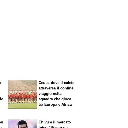
o
Ceuta, dove il calcio
attraversa il confine:
viaggio nella
mio
squadra che gioca
tra Europa e Africa
on
Chivu e il mercato
da
Inter: "Siamo un