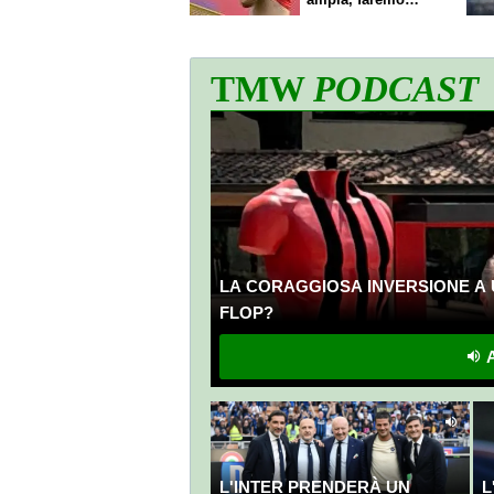
scelte"
TMW
PODCAST
LA CORAGGIOSA INVERSIONE A 
FLOP?
A
L'INTER PRENDERÀ UN
L