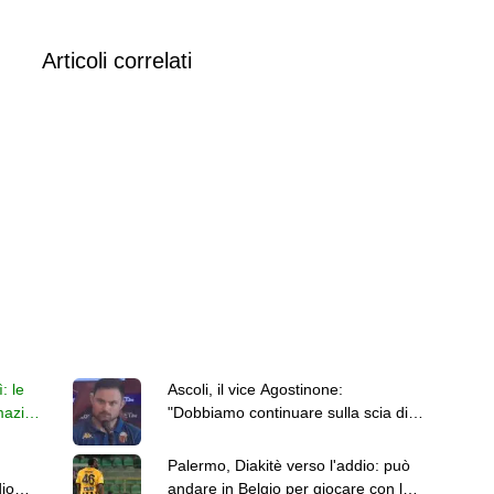
Articoli correlati
: le
Ascoli, il vice Agostinone:
mazioni
"Dobbiamo continuare sulla scia di
quanto fatto l'anno scorso"
Palermo, Diakitè verso l'addio: può
dio
andare in Belgio per giocare con lo