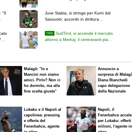
Zulte Waregem
 "Il
Juve Stabia, si stringe per Kumi dal
Sassuolo: accordo in dirittura
d'arrivo
cato
SudTirol, si accende il mercato
TMW
?
attorno a Merkaj: il centravanti piace
al Benevento
Malagò: "Io e
Annuncio a
Mancini non siamo
sorpresa di Malag
amici. Pirlo? Non ci
Diana Bianchedi
ho dormito, ma alla
capo delegazione
fine scelta giusta"
della Nazionale
Lukaku e il Napoli al
Napoli, il
capolinea: pressing
Fenerbahce accele
e offerta del
per Lukaku: offerti
Fenerbahce, agente
milioni, l'agente i
in ritiro
ritiro