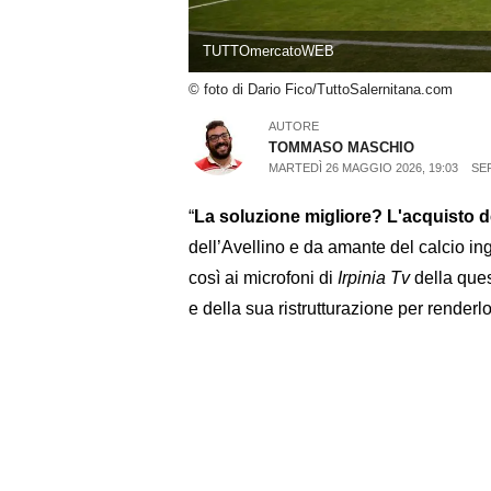
TUTTOmercatoWEB
© foto di Dario Fico/TuttoSalernitana.com
AUTORE
TOMMASO MASCHIO
MARTEDÌ 26 MAGGIO 2026, 19:03
SER
“
La soluzione migliore? L'acquisto de
dell’Avellino e da amante del calcio ing
così ai microfoni di
Irpinia Tv
della ques
e della sua ristrutturazione per render