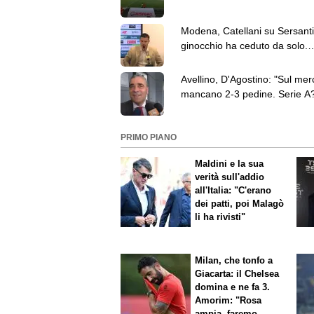
Menti deve essere ampliato"
Modena, Catellani su Sersanti:
ginocchio ha ceduto da solo.
Aspettiamo gli accertamenti"
Avellino, D'Agostino: "Sul mer
mancano 2-3 pedine. Serie A
Voliamo bassi"
PRIMO PIANO
Maldini e la sua
verità sull'addio
all'Italia: "C'erano
dei patti, poi Malagò
li ha rivisti"
Milan, che tonfo a
Giacarta: il Chelsea
domina e ne fa 3.
Amorim: "Rosa
ampia, faremo