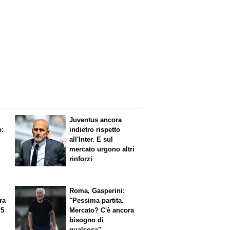
Juventus ancora
ò:
indietro rispetto
all'Inter. E sul
mercato urgono altri
rinforzi
Roma, Gasperini:
ra
"Pessima partita.
 5
Mercato? C'è ancora
n
bisogno di
qualcosa"