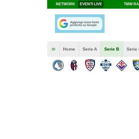
NETWORK
EVENTI LIVE
TMW RA
Home
Serie A
Serie B
Serie