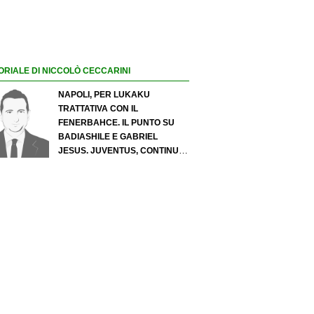
ORIALE DI NICCOLÒ CECCARINI
NAPOLI, PER LUKAKU
TRATTATIVA CON IL
FENERBAHCE. IL PUNTO SU
BADIASHILE E GABRIEL
JESUS. JUVENTUS, CONTINUA
IL PRESSING SU LUKUMI E IN
ATTACCO SI INSISTE PER
ZIRKZEE. PER SUZUKI
OFFERTA DA 35 MILIONI DEL
PSG