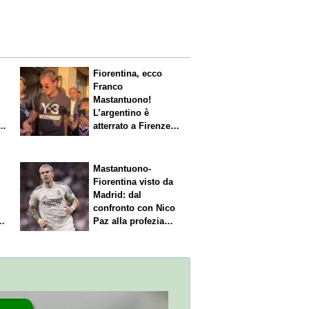
Fiorentina, ecco
Franco
Mastantuono!
L’argentino è
s.
atterrato a Firenze,
entusiasmo viola
Mastantuono-
Fiorentina visto da
Madrid: dal
confronto con Nico
Paz alla profezia
sulla Serie A