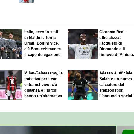
Italia, ecco lo staff
Giornata Real:
di Maldini. Torna
ufficializzati
Oriali, Bollini vice,
l'acquisto di
c’è Bonucci: manca
Diomande e il
il capo delegazione
rinnovo di Viniciu
Sfuma Rodri
Milan-Galatasaray, la
Adesso è ufficiale:
trattativa per Leao
Salah è un nuovo
entra nel vivo: c'è
calciatore del
distanza e i turchi
Trabzonspor.
hanno un'alternativa
L'annuncio social
del club