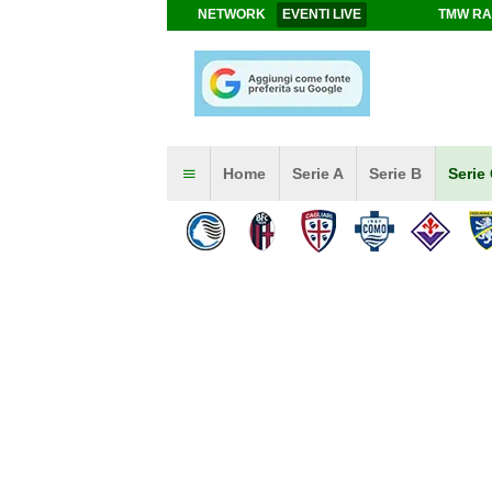
NETWORK
EVENTI LIVE
TMW RA
Home
Serie A
Serie B
Serie