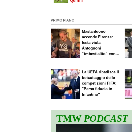
Quirini
PRIMO PIANO
Mastantuono
accende Firenze:
festa viola.
Antognoni
“imbestialito” con
Commisso
La UEFA ribadisce il
boicottaggio delle
competizioni FIFA:
"Persa fiducia in
Infantino"
TMW
PODCAST