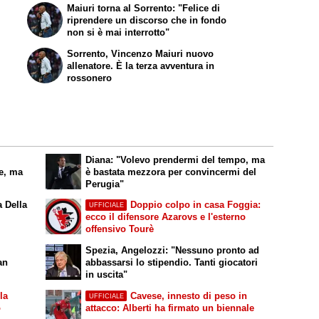
Maiuri torna al Sorrento: "Felice di
riprendere un discorso che in fondo
non si è mai interrotto"
Sorrento, Vincenzo Maiuri nuovo
allenatore. È la terza avventura in
rossonero
Diana: "Volevo prendermi del tempo, ma
le, ma
è bastata mezzora per convincermi del
Perugia"
a Della
Doppio colpo in casa Foggia:
UFFICIALE
ecco il difensore Azarovs e l'esterno
offensivo Tourè
Spezia, Angelozzi: "Nessuno pronto ad
an
abbassarsi lo stipendio. Tanti giocatori
in uscita"
la
Cavese, innesto di peso in
UFFICIALE
o
attacco: Alberti ha firmato un biennale