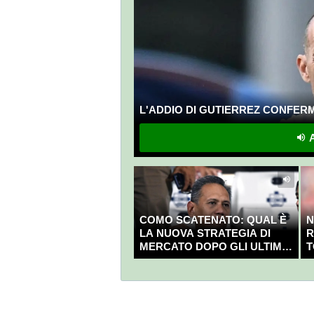
L'ADDIO DI GUTIERREZ CONFERMA
A
COMO SCATENATO: QUAL È
N
LA NUOVA STRATEGIA DI
R
MERCATO DOPO GLI ULTIMI
T
COLPI?
C