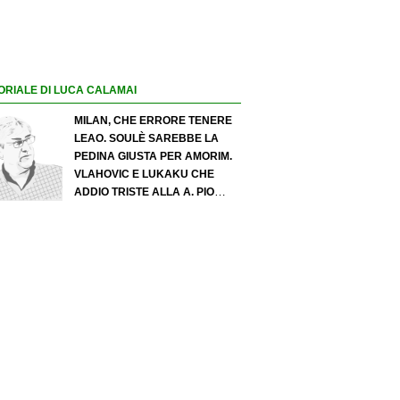
ORIALE DI LUCA CALAMAI
MILAN, CHE ERRORE TENERE
LEAO. SOULÈ SAREBBE LA
PEDINA GIUSTA PER AMORIM.
VLAHOVIC E LUKAKU CHE
ADDIO TRISTE ALLA A. PIO
ESPOSITO PUÒ SPOSTARE IL
VALORE DELL’INTER. COSA
CHIEDO A ZOLA