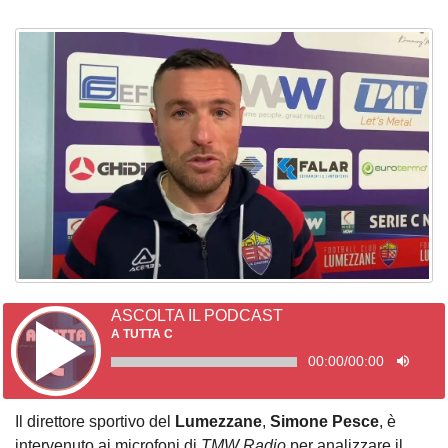
ASCOLTA IL PODCAST
A TUTTA C
00:00
/
00:00
Il direttore sportivo del
Lumezzane
,
Simone Pesce
, è
intervenuto ai microfoni di
TMW Radio
per analizzare il