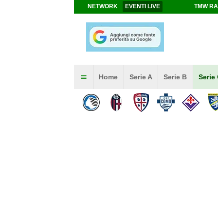
NETWORK
EVENTI LIVE
TMW RA
Home
Serie A
Serie B
Serie