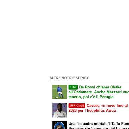
ALTRE NOTIZIE SERIE C
De Rossi chiama Okaka
TMW
all'Ostiamare. Anche Mazzarri vu
tenerlo, poi c'è il Perugia
Cavese, rinnovo fino al
UFFICIALE
2028 per Theophilus Awua
Una "squadra mortale"! Taffo Fun
Services sarà sponsor del Latina p