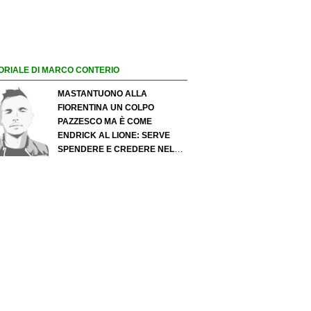
ORIALE DI MARCO CONTERIO
MASTANTUONO ALLA
FIORENTINA UN COLPO
PAZZESCO MA È COME
ENDRICK AL LIONE: SERVE
SPENDERE E CREDERE NELLO
SCOUTING PER I MIGLIORI
TALENTI. GIOVANI ITALIANI:
ATTENZIONE PERCHÉ
QUALCOSA STA CAMBIANDO
DAVVERO