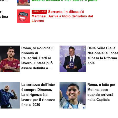
Sorrento, in difesa c'è
zi
UFFICIALE
Marchesi. Arriva a titolo definitivo dal
rtina
Livorno
Roma, si avvicina il
Dalla Serie C alla
rinnovo di
Nazionale: su cos
Pellegrini. Parti al
si basa la Riforma
lavoro, l'intesa può
Zola
essere definita a
breve
La certezza dell'Inter
Roma, è fatta per
è sempre Dimarco.
Molina: ecco
La dirigenza è a
quando arriverà
lavoro per il rinnovo
nella Capitale
fino al 2030