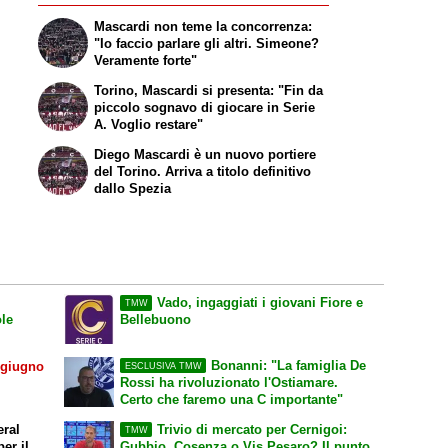
Mascardi non teme la concorrenza:
"Io faccio parlare gli altri. Simeone?
Veramente forte"
Torino, Mascardi si presenta: "Fin da
piccolo sognavo di giocare in Serie
A. Voglio restare"
Diego Mascardi è un nuovo portiere
del Torino. Arriva a titolo definitivo
dallo Spezia
Vado, ingaggiati i giovani Fiore e
TMW
ole
Bellebuono
Bonanni: "La famiglia De
 giugno
ESCLUSIVA TMW
Rossi ha rivoluzionato l'Ostiamare.
Certo che faremo una C importante"
eral
Trivio di mercato per Cernigoi:
TMW
er il
Gubbio, Cosenza o Vis Pesaro? Il punto