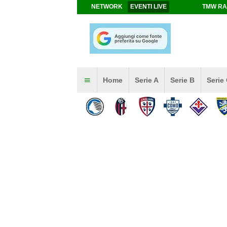
NETWORK
EVENTI LIVE
TMW RA
Home
Serie A
Serie B
Serie