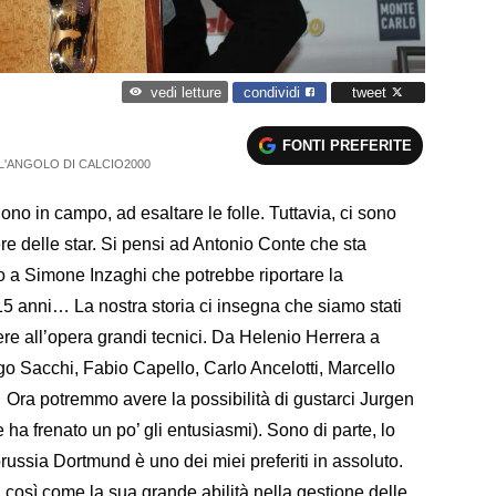
condividi
tweet
vedi letture
FONTI PREFERITE
L'ANGOLO DI CALCIO2000
no in campo, ad esaltare le folle. Tuttavia, ci sono
re delle star. Si pensi ad Antonio Conte che sta
 a Simone Inzaghi che potrebbe riportare la
 anni… La nostra storia ci insegna che siamo stati
ere all’opera grandi tecnici. Da Helenio Herrera a
go Sacchi, Fabio Capello, Carlo Ancelotti, Marcello
… Ora potremmo avere la possibilità di gustarci Jurgen
ha frenato un po’ gli entusiasmi). Sono di parte, lo
russia Dortmund è uno dei miei preferiti in assoluto.
o, così come la sua grande abilità nella gestione delle