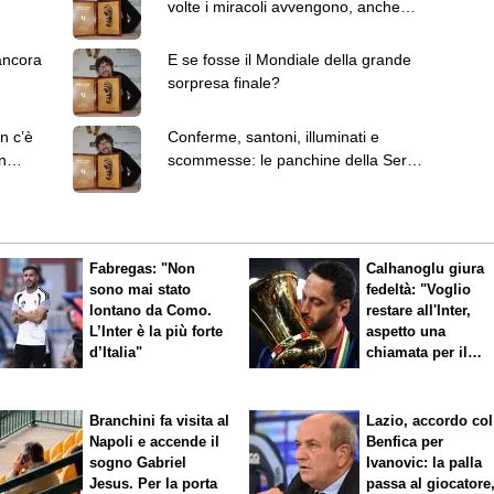
volte i miracoli avvengono, anche
se…
ancora
E se fosse il Mondiale della grande
sorpresa finale?
n c’è
Conferme, santoni, illuminati e
n
scommesse: le panchine della Serie
A sono variopinte
Fabregas: "Non
Calhanoglu giura
sono mai stato
fedeltà: "Voglio
lontano da Como.
restare all'Inter,
L’Inter è la più forte
aspetto una
d’Italia"
chiamata per il
rinnovo"
Branchini fa visita al
Lazio, accordo col
Napoli e accende il
Benfica per
sogno Gabriel
Ivanovic: la palla
Jesus. Per la porta
passa al giocatore