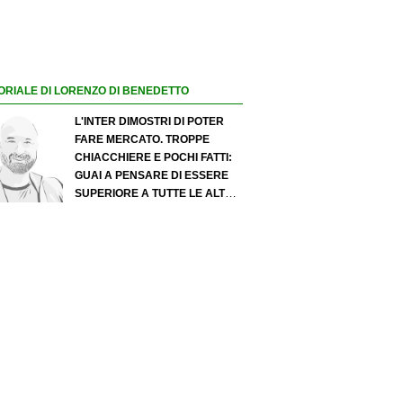
ORIALE DI LORENZO DI BENEDETTO
L'INTER DIMOSTRI DI POTER
FARE MERCATO. TROPPE
CHIACCHIERE E POCHI FATTI:
GUAI A PENSARE DI ESSERE
SUPERIORE A TUTTE LE ALTRE
A PRESCINDERE. JUVE, IL
PORTIERE PUÒ DIVENTARE UN
"PROBLEMA". MILAN-LEAO,
SERVE UNA DECISIONE NETTA