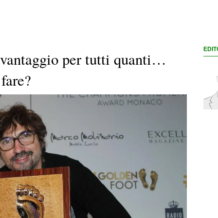
EDIT
vantaggio per tutti quanti…
 fare?