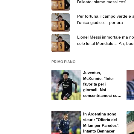
l’alleato: siamo messi così
Per fortuna il campo verde è 
l’unico giudice… per ora
Lionel Messi immortale ma no
solo lui al Mondiale… Ah, buo
compleanno!
PRIMO PIANO
Juventus,
McKennie: "Inter
favorita per i
giornali. Noi
concentriamoci sul
nostro gioco"
In Argentina sono
sicuri: "Offerta del
Milan per Paredes".
Intanto Bennacer