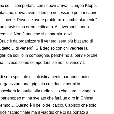
o soliti comportarci con i nuovi arrivati. Jurgen Klopp,
taliano, dovrà avere il tempo necessario per far capire
sa chiede. Dovesse avere problemi “di ambientamento”
n gravissimo errore criticarlo. Al Liverpool hanno
 premiati. Non è uno che si risparmia, anzi…
 c’è da organizzare il venerdì sera più bizzarro di
udetto… di venerdì! Già deciso con chi vedrete la
agari da soli, o in compagnia, perché no al bar? Poi che
eggia. Invece, come comportarsi se non si vince? È
ì sera speciale e, calcisticamente parlando, unico.
rganizzare una grigliata con due schermi in
colterà le partite alla radio visto che sarà in viaggio
 partenopeo mi ha svelato che farà un giro in Chiesa,
o tempo… Questo è il bello del calcio. Capisco che solo
plice fischio finale ma il viaggio che ci ha portato a