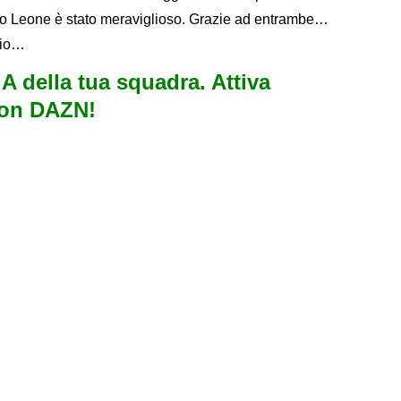
rgio Leone è stato meraviglioso. Grazie ad entrambe…
gio…
e A della tua squadra. Attiva
con DAZN!