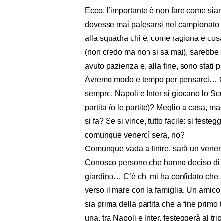
Ecco, l’importante è non fare come siam
dovesse mai palesarsi nel campionato i
alla squadra chi è, come ragiona e co
(non credo ma non si sa mai), sarebbe u
avuto pazienza e, alla fine, sono stati
Avremo modo e tempo per pensarci… Ora
sempre. Napoli e Inter si giocano lo Sc
partita (o le partite)? Meglio a casa, m
si fa? Se si vince, tutto facile: si fest
comunque venerdì sera, no?
Comunque vada a finire, sarà un venerd
Conosco persone che hanno deciso di o
giardino… C’è chi mi ha confidato che as
verso il mare con la famiglia. Un amico
sia prima della partita che a fine prim
una, tra Napoli e Inter, festeggerà al tri