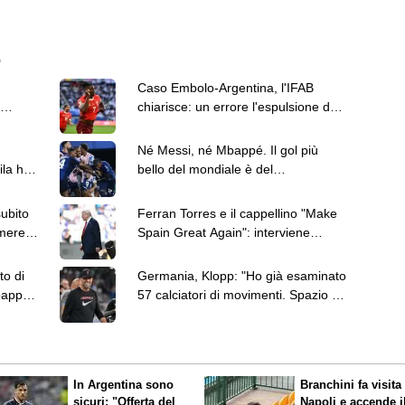
6
Caso Embolo-Argentina, l'IFAB
chiarisce: un errore l'espulsione del
giocatore svizzero
Né Messi, né Mbappé. Il gol più
la hot
bello del mondiale è del
capoverdiano Cabral
subito
Ferran Torres e il cappellino "Make
mere,
Spain Great Again": interviene
anche Donald Trump
to di
Germania, Klopp: "Ho già esaminato
bappé
57 calciatori di movimenti. Spazio ai
giovani"
In Argentina sono
Branchini fa visita 
sicuri: "Offerta del
Napoli e accende i