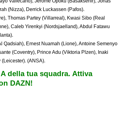
ayo Vallecano), Jerome Opoku (Basaksehir), Jonas
ah (Nizza), Derrick Luckassen (Pafos).
e), Thomas Partey (Villarreal), Kwasi Sibo (Real
nne), Caleb Yirenkyi (Nordsjaelland), Abdul Fatawu
anta).
Al Qadsiah), Ernest Nuamah (Lione), Antoine Semenyo
te (Coventry), Prince Adu (Viktoria Plzen), Inaki
 (Leicester). (ANSA).
e A della tua squadra. Attiva
con DAZN!