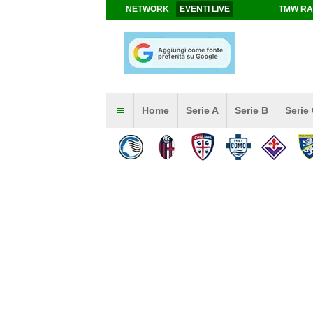
NETWORK
EVENTI LIVE
TMW RA
Home
Serie A
Serie B
Serie