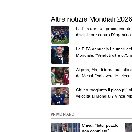
Altre notizie Mondiali 202
La Fifa apre un procedimento
disciplinare contro l'Argentina:
Paredes ha 3 capi d'accusa
La FIFA annuncia i numeri del
Mondiale: "Venduti oltre 675mi
dog e 5,5 milioni di birre"
Algeria, Mandi torna sul fallo 
da Messi: "Voi avete le teleca
io ho sentito il colpo"
Chi ha raggiunto il picco più al
velocità ai Mondiali? Vince M
davanti a Elanga
PRIMO PIANO
Chivu: "Inter puzzle
non completo".