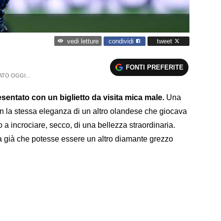
condividi
tweet
vedi letture
FONTI PREFERITE
ATO OGGI...
sentato con un biglietto da visita mica male.
Una
con la stessa eleganza di un altro olandese che giocava
 a incrociare, secco, di una bellezza straordinaria.
va già che potesse essere un altro diamante grezzo