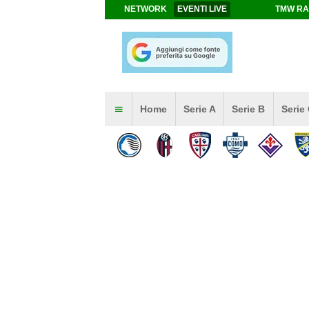
NETWORK
EVENTI LIVE
TMW RA
Home
Serie A
Serie B
Serie