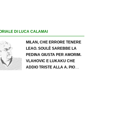
ORIALE DI LUCA CALAMAI
MILAN, CHE ERRORE TENERE
LEAO. SOULÈ SAREBBE LA
PEDINA GIUSTA PER AMORIM.
VLAHOVIC E LUKAKU CHE
ADDIO TRISTE ALLA A. PIO
ESPOSITO PUÒ SPOSTARE IL
VALORE DELL’INTER. COSA
CHIEDO A ZOLA