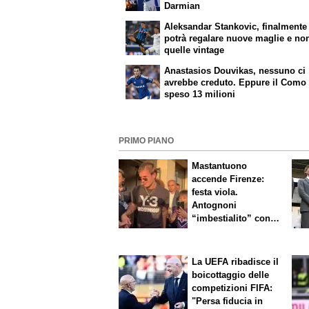
Darmian
Aleksandar Stankovic, finalmente
potrà regalare nuove maglie e no
quelle vintage
Anastasios Douvikas, nessuno ci
avrebbe creduto. Eppure il Como
speso 13 milioni
PRIMO PIANO
Mastantuono
accende Firenze:
festa viola.
Antognoni
“imbestialito” con
Commisso
La UEFA ribadisce il
boicottaggio delle
competizioni FIFA:
"Persa fiducia in