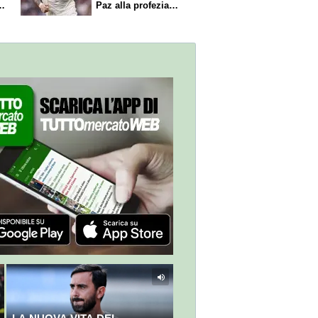
Paz alla profezia
sulla Serie A