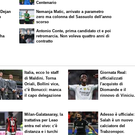
Centenario
 Dejan
Nemanja Matic, arrivato a parametro
n
zero ma colonna del Sassuolo dell'anno
scorso
Antonio Conte, prima candidato ct e poi
 ha
retromarcia. Non voleva quattro anni di
contratto
Italia, ecco lo staff
Giornata Real:
di Maldini. Torna
ufficializzati
Oriali, Bollini vice,
l'acquisto di
c’è Bonucci: manca
Diomande e il
il capo delegazione
rinnovo di Viniciu
Sfuma Rodri
Milan-Galatasaray, la
Adesso è ufficiale:
trattativa per Leao
Salah è un nuovo
entra nel vivo: c'è
calciatore del
distanza e i turchi
Trabzonspor.