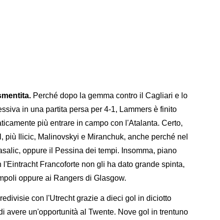
smentita.
Perché dopo la gemma contro il Cagliari e lo
essiva in una partita persa per 4-1, Lammers è finito
aticamente più entrare in campo con l'Atalanta. Certo,
l, più Ilicic, Malinovskyi e Miranchuk, anche perché nel
asalic, oppure il Pessina dei tempi. Insomma, piano
n l'Eintracht Francoforte non gli ha dato grande spinta,
Empoli oppure ai Rangers di Glasgow.
edivisie con l'Utrecht grazie a dieci gol in diciotto
 di avere un'opportunità al Twente. Nove gol in trentuno