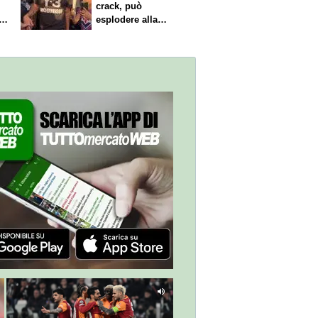
crack, può
i
esplodere alla
Fiorentina"