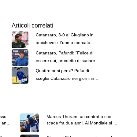
Articoli correlati
Catanzaro, 3-0 al Giugliano in
amichevole: l'uomo mercato
Pittarello titolare e in gol
Catanzaro, Pafundi: "Felice di
essere qui, prometto di sudare la
maglia"
Quattro anni persi? Pafundi
sceglie Catanzaro nei giorni in
cui Mancini torna CT
sso.
Marcus Thuram, un contratto che
 anni,
scade fra due anni. Al Mondiale si è
sentito Darmian