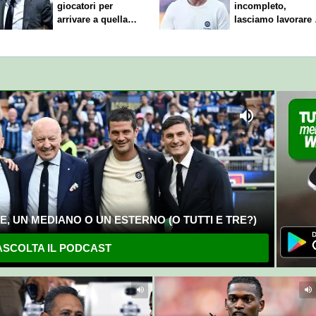
giocatori per
incompleto,
arrivare a quella
lasciamo lavorare 
cifra"
nostri direttori"
, UN MEDIANO O UN ESTERNO (O TUTTI E TRE?)
SCOLTA IL PODCAST