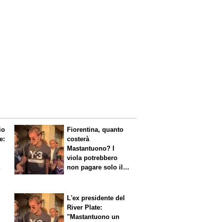
io
Fiorentina, quanto
e:
costerà
Mastantuono? I
viola potrebbero
a
non pagare solo il
60% dello stipendio
L'ex presidente del
River Plate:
"Mastantuono un