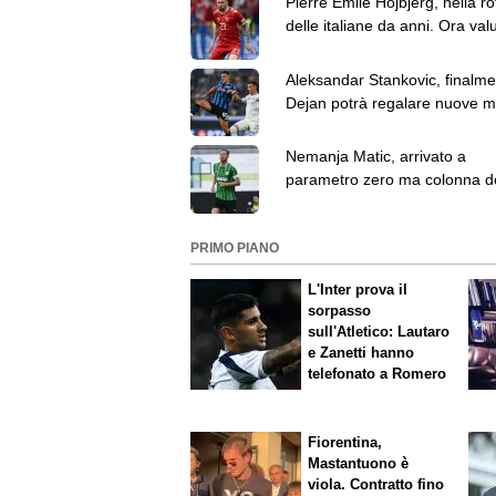
Pierre Emile Hojbjerg, nella ro
delle italiane da anni. Ora val
tra i 10 e i 15 milioni
Aleksandar Stankovic, finalme
Dejan potrà regalare nuove m
non quelle vintage
Nemanja Matic, arrivato a
parametro zero ma colonna d
Sassuolo dell'anno scorso
PRIMO PIANO
L'Inter prova il
sorpasso
sull'Atletico: Lautaro
e Zanetti hanno
telefonato a Romero
Fiorentina,
Mastantuono è
viola. Contratto fino