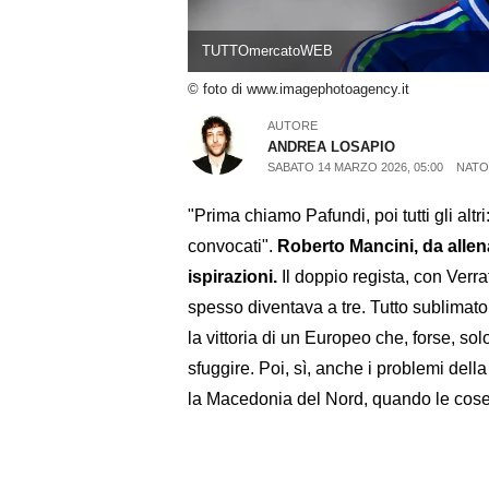
TUTTOmercatoWEB
© foto di www.imagephotoagency.it
AUTORE
ANDREA LOSAPIO
SABATO 14 MARZO 2026, 05:00
NATO 
"Prima chiamo Pafundi, poi tutti gli alt
convocati".
Roberto Mancini, da allena
ispirazioni.
Il doppio regista, con Verrat
spesso diventava a tre. Tutto sublimato da
la vittoria di un Europeo che, forse, s
sfuggire. Poi, sì, anche i problemi dell
la Macedonia del Nord, quando le cose