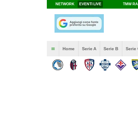
NETWORK
EVENTI LIVE
TMW RA
Home
Serie A
Serie B
Serie