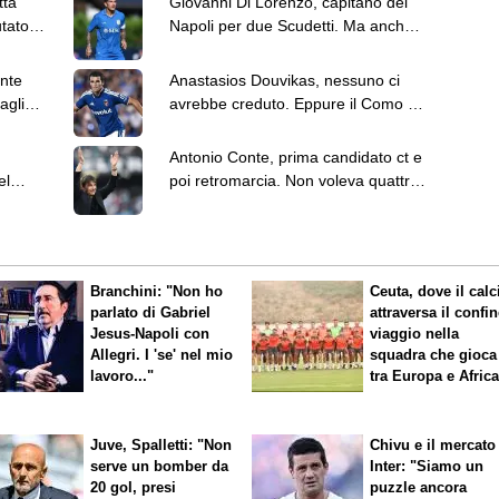
tta
Giovanni Di Lorenzo, capitano del
utato
Napoli per due Scudetti. Ma anche
per il Centenario
nte
Anastasios Douvikas, nessuno ci
aglie e
avrebbe creduto. Eppure il Como ha
speso 13 milioni
Antonio Conte, prima candidato ct e
el
poi retromarcia. Non voleva quattro
anni di contratto
Branchini: "Non ho
Ceuta, dove il calc
parlato di Gabriel
attraversa il confin
Jesus-Napoli con
viaggio nella
Allegri. I 'se' nel mio
squadra che gioca
lavoro..."
tra Europa e Afric
Juve, Spalletti: "Non
Chivu e il mercato
serve un bomber da
Inter: "Siamo un
20 gol, presi
puzzle ancora