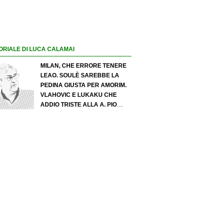
ORIALE DI LUCA CALAMAI
MILAN, CHE ERRORE TENERE
LEAO. SOULÈ SAREBBE LA
PEDINA GIUSTA PER AMORIM.
VLAHOVIC E LUKAKU CHE
ADDIO TRISTE ALLA A. PIO
ESPOSITO PUÒ SPOSTARE IL
VALORE DELL’INTER. COSA
CHIEDO A ZOLA