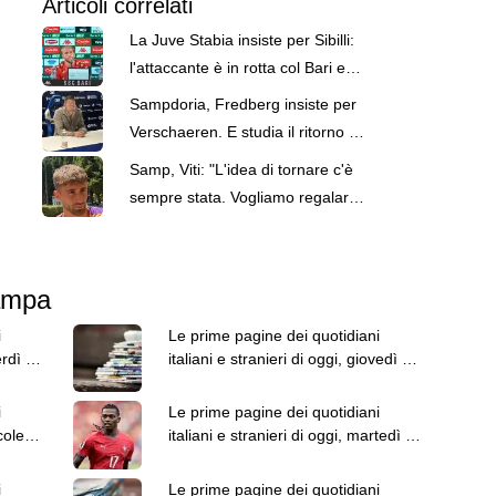
Articoli correlati
La Juve Stabia insiste per Sibilli:
l'attaccante è in rotta col Bari e
potrebbe partire
Sampdoria, Fredberg insiste per
Verschaeren. E studia il ritorno di
Pierini
Samp, Viti: "L'idea di tornare c'è
sempre stata. Vogliamo regalare
ai tifosi un'impresa"
tampa
i
Le prime pagine dei quotidiani
erdì 7
italiani e stranieri di oggi, giovedì 6
agosto
i
Le prime pagine dei quotidiani
coledì
italiani e stranieri di oggi, martedì 4
agosto
i
Le prime pagine dei quotidiani