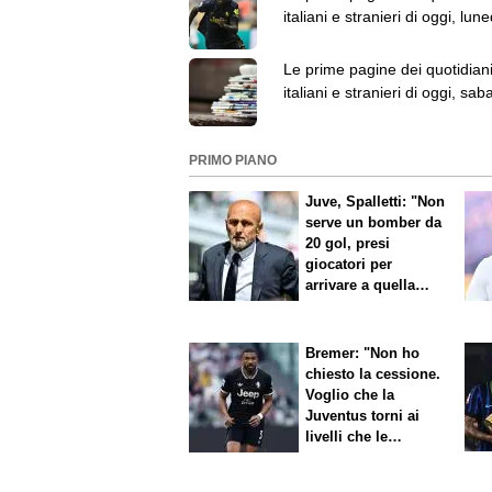
italiani e stranieri di oggi, lune
agosto
Le prime pagine dei quotidian
italiani e stranieri di oggi, sab
agosto
PRIMO PIANO
Juve, Spalletti: "Non
serve un bomber da
20 gol, presi
giocatori per
arrivare a quella
cifra"
Bremer: "Non ho
chiesto la cessione.
Voglio che la
Juventus torni ai
livelli che le
competono"