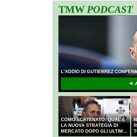
TMW
PODCAST
L'ADDIO DI GUTIERREZ CONFERMA
A
COMO SCATENATO: QUAL È
N
LA NUOVA STRATEGIA DI
R
MERCATO DOPO GLI ULTIMI
T
COLPI?
C