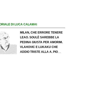
ORIALE DI LUCA CALAMAI
MILAN, CHE ERRORE TENERE
LEAO. SOULÈ SAREBBE LA
PEDINA GIUSTA PER AMORIM.
VLAHOVIC E LUKAKU CHE
ADDIO TRISTE ALLA A. PIO
ESPOSITO PUÒ SPOSTARE IL
VALORE DELL’INTER. COSA
CHIEDO A ZOLA