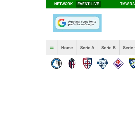
NETWORK
EVENTI LIVE
TMW RA
Home
Serie A
Serie B
Serie