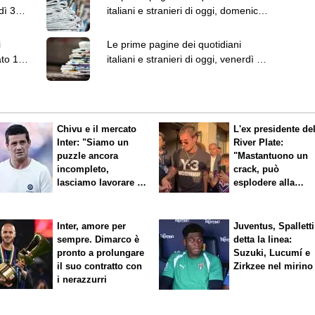
dì 3
italiani e stranieri di oggi, domenica
2 agosto
i
Le prime pagine dei quotidiani
ato 1
italiani e stranieri di oggi, venerdì 31
luglio
Chivu e il mercato
L'ex presidente de
Inter: "Siamo un
River Plate:
puzzle ancora
"Mastantuono un
incompleto,
crack, può
lasciamo lavorare i
esplodere alla
nostri direttori"
Fiorentina"
Inter, amore per
Juventus, Spalletti
sempre. Dimarco è
detta la linea:
pronto a prolungare
Suzuki, Lucumí e
il suo contratto con
Zirkzee nel mirino
i nerazzurri