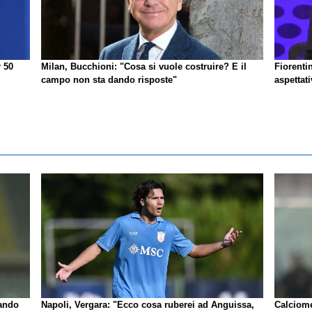
r 50
Milan, Bucchioni: "Cosa si vuole costruire? E il
Fiorenti
campo non sta dando risposte"
aspettat
rando
Napoli, Vergara: "Ecco cosa ruberei ad Anguissa,
Calciome