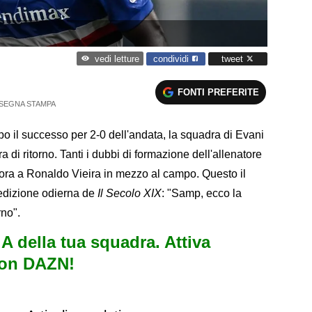
condividi
tweet
vedi letture
FONTI PREFERITE
SEGNA STAMPA
po il successo per 2-0 dell'andata, la squadra di Evani
di ritorno. Tanti i dubbi di formazione dell'allenatore
cora a Ronaldo Vieira in mezzo al campo. Questo il
l'edizione odierna de
Il Secolo XIX
: "Samp, ecco la
rno".
e A della tua squadra. Attiva
con DAZN!