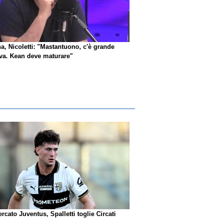
na, Nicoletti: "Mastantuono, c'è grande
iva. Kean deve maturare"
rcato Juventus, Spalletti toglie Circati