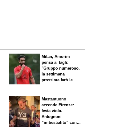
l
Milan, Amorim
pensa ai tagli:
"Gruppo numeroso,
la settimana
prossima farò le
scelte"
Mastantuono
accende Firenze:
festa viola.
Antognoni
“imbestialito” con
Commisso